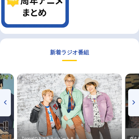
新着ラジオ番組
Trignalのキラキラ☆ビートＲ
森久