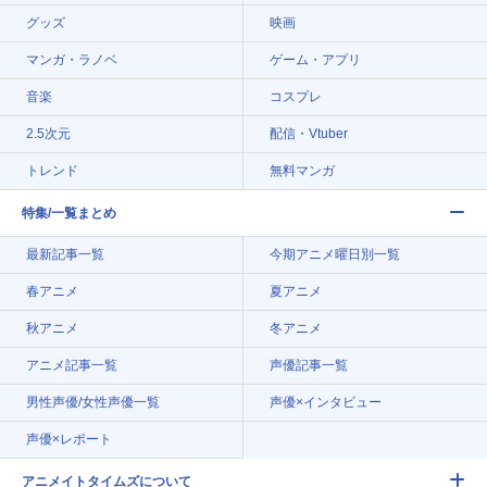
グッズ
映画
マンガ・ラノベ
ゲーム・アプリ
音楽
コスプレ
2.5次元
配信・Vtuber
トレンド
無料マンガ
特集/一覧まとめ
最新記事一覧
今期アニメ曜日別一覧
春アニメ
夏アニメ
秋アニメ
冬アニメ
アニメ記事一覧
声優記事一覧
男性声優/女性声優一覧
声優×インタビュー
声優×レポート
アニメイトタイムズについて