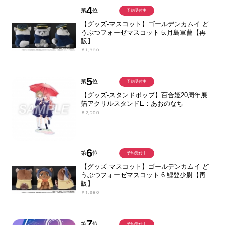
4
第
位
予約受付中
【グッズ-マスコット】ゴールデンカムイ ど
うぶつフォーゼマスコット 5.月島軍曹【再
販】
￥1,980
5
第
位
予約受付中
【グッズ-スタンドポップ】百合姫20周年展
箔アクリルスタンドE：あおのなち
￥2,200
6
第
位
予約受付中
【グッズ-マスコット】ゴールデンカムイ ど
うぶつフォーゼマスコット 6.鯉登少尉【再
販】
￥1,980
7
第
位
予約受付中