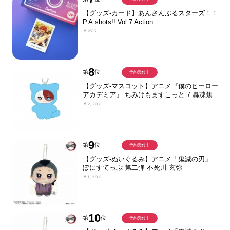
【グッズ-カード】あんさんぶるスターズ！！
P.A.shots!! Vol.7 Action
￥275
8
第
位
予約受付中
【グッズ-マスコット】アニメ『僕のヒーロー
アカデミア』 ちみけもますこっと 7.轟凍焦
￥2,200
9
第
位
予約受付中
【グッズ-ぬいぐるみ】アニメ「鬼滅の刃」
ぽにすてっぷ 第二弾 不死川 玄弥
￥1,980
10
第
位
予約受付中