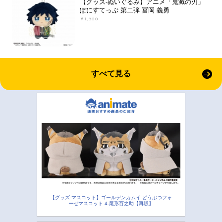
【グッズ-ぬいぐるみ】アニメ「鬼滅の刃」
ぽにすてっぷ 第二弾 冨岡 義勇
￥1,980
すべて見る
【グッズ-マスコット】ゴールデンカムイ どうぶつフォ
ーゼマスコット 4.尾形百之助【再販】