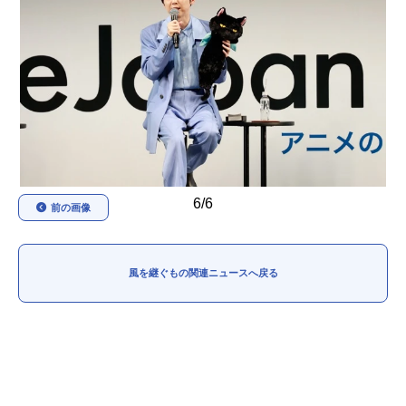
アニメ映画一覧
実写化映画一覧
今期アニメ曜日別一覧
春アニメ
夏アニメ
秋アニメ
冬アニメ
男性声優/女性声優一覧
6/6
前の画像
FOLLOW US
風を継ぐもの関連ニュースへ戻る