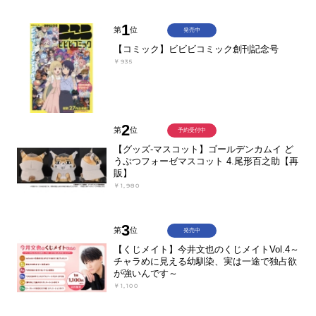
1
第
位
発売中
【コミック】ビビビコミック創刊記念号
￥935
2
第
位
予約受付中
【グッズ-マスコット】ゴールデンカムイ ど
うぶつフォーゼマスコット 4.尾形百之助【再
販】
￥1,980
3
第
位
発売中
【くじメイト】今井文也のくじメイトVol.4～
チャラめに見える幼馴染、実は一途で独占欲
が強いんです～
￥1,100