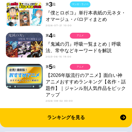
3
第
位
マンガ・ラノベ
『僕とロボコ』単行本表紙の元ネタ・
オマージュ・パロディまとめ
2026-07-21 10:00
4
第
位
アニメ
『鬼滅の刃』呼吸一覧まとめ｜呼吸
法、常中などキーワードを解説
2023-06-15 19:00
5
第
位
アニメ
【2026年版流行のアニメ】面白い神
アニメおすすめランキング【名作・話
題作】｜ジャンル別人気作品をピック
アップ
2026-08-02 00:00
ランキングを見る