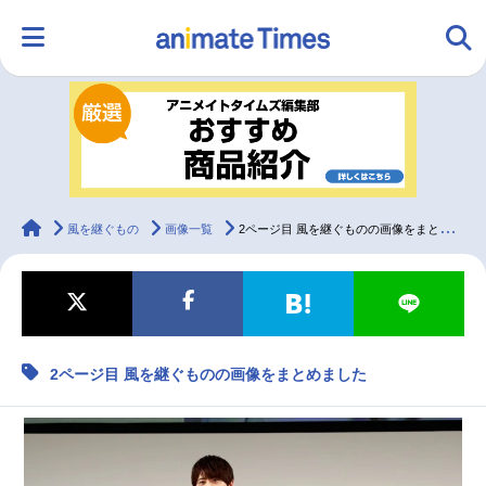
HOME
ランキング
アニメ
声優
ラジオ
みんなの声
グッズ
映画
animateTimes
風を継ぐもの
画像一覧
2ページ目 風を継ぐものの画像をまとめました
マンガ・ラノベ
ゲーム・アプリ
音楽
コスプレ
2ページ目 風を継ぐものの画像をまとめました
2.5次元
配信・Vtuber
トレンド
無料マンガ
最新記事一覧
アニメ記事一覧
声優記事一覧