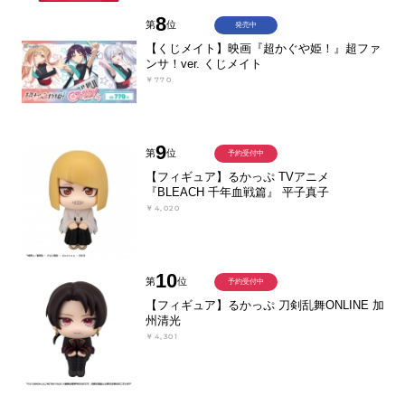
8
第
位
発売中
【くじメイト】映画『超かぐや姫！』超ファ
ンサ！ver. くじメイト
￥770
9
第
位
予約受付中
【フィギュア】るかっぷ TVアニメ
『BLEACH 千年血戦篇』 平子真子
￥4,020
10
第
位
予約受付中
【フィギュア】るかっぷ 刀剣乱舞ONLINE 加
州清光
￥4,301