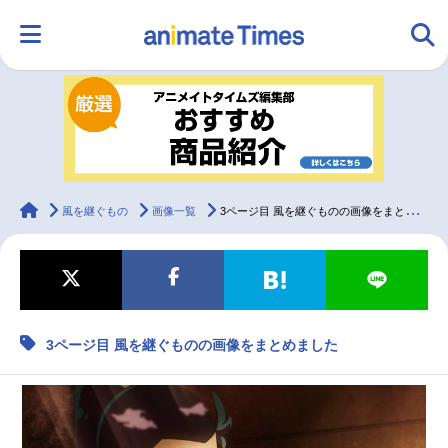
HOME
ランキング
アニメ
声優
ラジオ
みんなの声
グッズ
映画
animateTimes
風を継ぐもの
画像一覧
3ページ目 風を継ぐものの画像をまとめました
マンガ・ラノベ
ゲーム・アプリ
音楽
コスプレ
3ページ目 風を継ぐものの画像をまとめました
2.5次元
配信・Vtuber
トレンド
無料マンガ
最新記事一覧
アニメ記事一覧
声優記事一覧