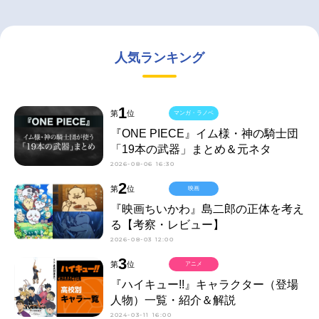
人気ランキング
1
第
位
マンガ・ラノベ
『ONE PIECE』イム様・神の騎士団
「19本の武器」まとめ＆元ネタ
2026-08-06 16:30
2
第
位
映画
『映画ちいかわ』島二郎の正体を考え
る【考察・レビュー】
2026-08-03 12:00
3
第
位
アニメ
『ハイキュー!!』キャラクター（登場
人物）一覧・紹介＆解説
2024-03-11 16:00