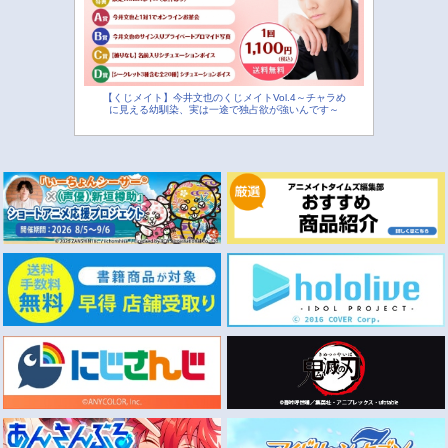
【くじメイト】今井文也のくじメイトVol.4～チャラめ
に見える幼馴染、実は一途で独占欲が強いんです～