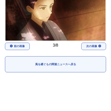
アニメ映画一覧
実写化映画一覧
今期アニメ曜日別一覧
春アニメ
夏アニメ
秋アニメ
冬アニメ
3/8
前の画像
次の画像
男性声優/女性声優一覧
FOLLOW US
風を継ぐもの関連ニュースへ戻る