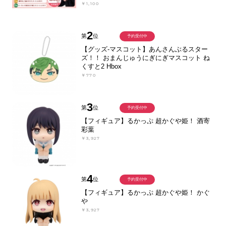
￥1,100
2
第
位
予約受付中
【グッズ-マスコット】あんさんぶるスター
ズ！！ おまんじゅうにぎにぎマスコット ね
くすと2 Hbox
￥770
3
第
位
予約受付中
【フィギュア】るかっぷ 超かぐや姫！ 酒寄
彩葉
￥3,927
4
第
位
予約受付中
【フィギュア】るかっぷ 超かぐや姫！ かぐ
や
￥3,927