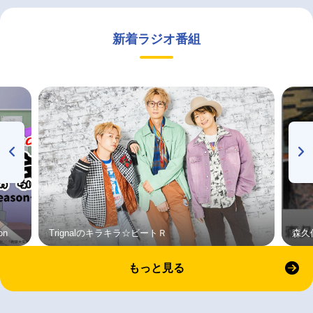
新着ラジオ番組
on
Trignalのキラキラ☆ビートＲ
森久
もっと見る