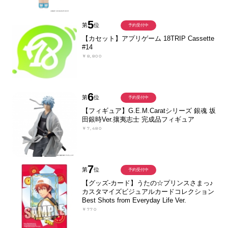
5
第
位
予約受付中
【カセット】アプリゲーム 18TRIP Cassette
#14
￥8,800
6
第
位
予約受付中
【フィギュア】G.E.M.Caratシリーズ 銀魂 坂
田銀時Ver.攘夷志士 完成品フィギュア
￥7,480
7
第
位
予約受付中
【グッズ-カード】うたの☆プリンスさまっ♪
カスタマイズビジュアルカードコレクション
Best Shots from Everyday Life Ver.
￥770