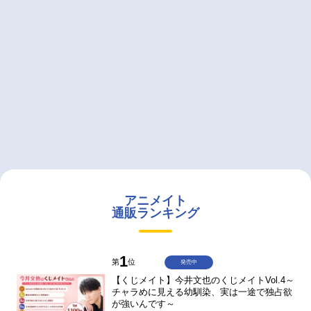
アニメイト
通販ランキング
1
第
位
発売中
【くじメイト】今井文也のくじメイトVol.4～
チャラめに見える幼馴染、実は一途で独占欲
が強いんです～