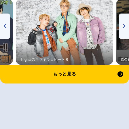
Trignalのキラキラ☆ビートＲ
森久
もっと見る