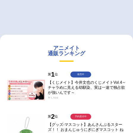
アニメイト
通販ランキング
1
第
位
発売中
【くじメイト】今井文也のくじメイトVol.4～
チャラめに見える幼馴染、実は一途で独占欲
が強いんです～
￥1,100
2
第
位
予約受付中
【グッズ-マスコット】あんさんぶるスター
ズ！！ おまんじゅうにぎにぎマスコット ね