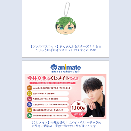
【グッズ-マスコット】あんさんぶるスターズ！！ おま
んじゅうにぎにぎマスコット ねくすと2 Hbox
【くじメイト】今井文也のくじメイトVol.4～チャラめ
に見える幼馴染、実は一途で独占欲が強いんです～