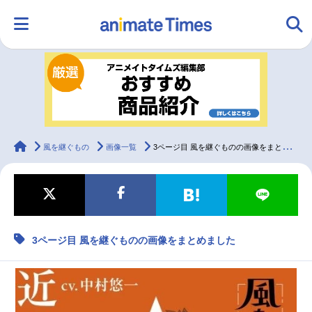
HOME
ランキング
アニメ
声優
ラジオ
みんなの声
グッズ
映画
animateTimes
風を継ぐもの
画像一覧
3ページ目 風を継ぐものの画像をまとめました
マンガ・ラノベ
ゲーム・アプリ
音楽
コスプレ
3ページ目 風を継ぐものの画像をまとめました
2.5次元
配信・Vtuber
トレンド
無料マンガ
最新記事一覧
アニメ記事一覧
声優記事一覧