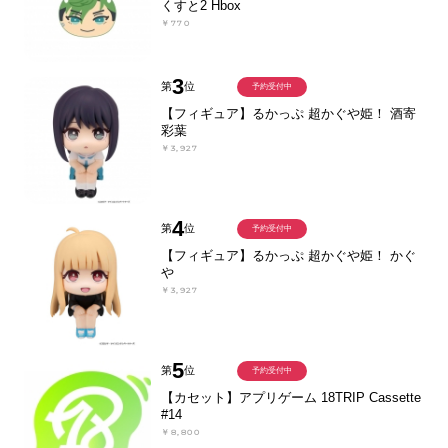
くすと2 Hbox
￥770
3
第
位
予約受付中
【フィギュア】るかっぷ 超かぐや姫！ 酒寄
彩葉
￥3,927
4
第
位
予約受付中
【フィギュア】るかっぷ 超かぐや姫！ かぐ
や
￥3,927
5
第
位
予約受付中
【カセット】アプリゲーム 18TRIP Cassette
#14
￥8,800