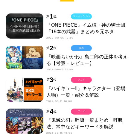
1
第
位
マンガ・ラノベ
『ONE PIECE』イム様・神の騎士団
「19本の武器」まとめ＆元ネタ
2026-08-06 16:30
2
第
位
映画
『映画ちいかわ』島二郎の正体を考え
る【考察・レビュー】
2026-08-03 12:00
3
第
位
アニメ
『ハイキュー!!』キャラクター（登場
人物）一覧・紹介＆解説
2024-03-11 16:00
4
第
位
アニメ
『鬼滅の刃』呼吸一覧まとめ｜呼吸
法、常中などキーワードを解説
2023-06-15 19:00