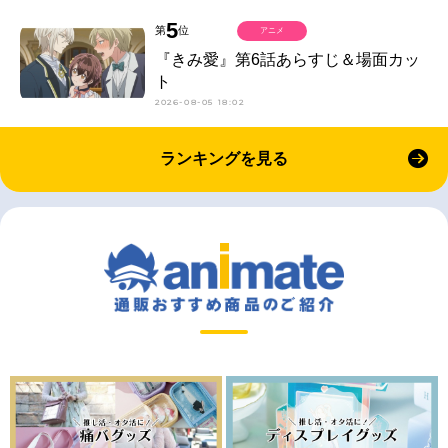
5
第
位
アニメ
『きみ愛』第6話あらすじ＆場面カッ
ト
2026-08-05 18:02
ランキングを見る