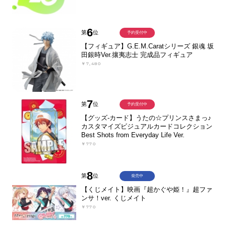
6
第
位
予約受付中
【フィギュア】G.E.M.Caratシリーズ 銀魂 坂
田銀時Ver.攘夷志士 完成品フィギュア
￥7,480
7
第
位
予約受付中
【グッズ-カード】うたの☆プリンスさまっ♪
カスタマイズビジュアルカードコレクション
Best Shots from Everyday Life Ver.
￥770
8
第
位
発売中
【くじメイト】映画『超かぐや姫！』超ファ
ンサ！ver. くじメイト
￥770