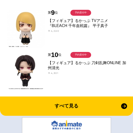
9
第
位
予約受付中
【フィギュア】るかっぷ TVアニメ
『BLEACH 千年血戦篇』 平子真子
￥4,020
10
第
位
予約受付中
【フィギュア】るかっぷ 刀剣乱舞ONLINE 加
州清光
￥4,301
すべて見る