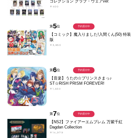
コレクション クラブ・ウェアver.
￥400
5
第
位
予約受付中
【コミック】魔入りました!入間くん(50) 特装
版
￥3,850
6
第
位
予約受付中
【音楽】うたの☆プリンスさまっ♪
ST☆RISH PRISM FOREVER!
￥1,650
7
第
位
予約受付中
【NS2】ファイアーエムブレム 万紫千紅
Dagdan Collection
￥14,979