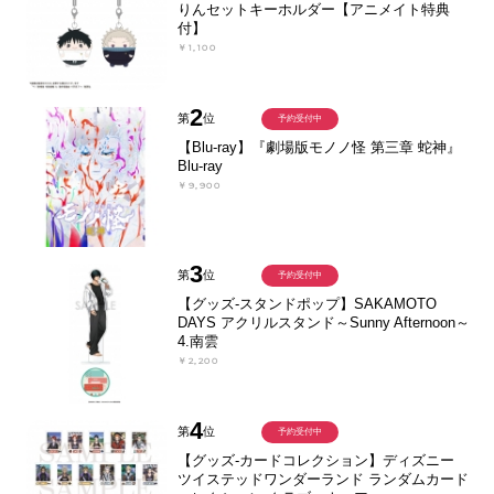
りんセットキーホルダー【アニメイト特典
付】
￥1,100
2
第
位
予約受付中
【Blu-ray】『劇場版モノノ怪 第三章 蛇神』
Blu-ray
￥9,900
3
第
位
予約受付中
【グッズ-スタンドポップ】SAKAMOTO
DAYS アクリルスタンド～Sunny Afternoon～
4.南雲
￥2,200
4
第
位
予約受付中
【グッズ-カードコレクション】ディズニー
ツイステッドワンダーランド ランダムカード