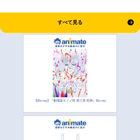
すべて見る
【Blu-ray】『劇場版モノノ怪 第三章 蛇神』Blu-ray