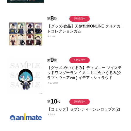
8
第
位
予約受付中
【グッズ-食品】刀剣乱舞ONLINE クリアカー
ドコレクションガム
￥220
9
第
位
予約受付中
【グッズ-ぬいぐるみ】ディズニー ツイステ
ッドワンダーランド ミニミニぬいぐるみ(ク
ラブ・ウェアver.) イデア・シュラウド
￥2,500
10
第
位
予約受付中
【コミック】セブンティーンシロップス(2)
￥924