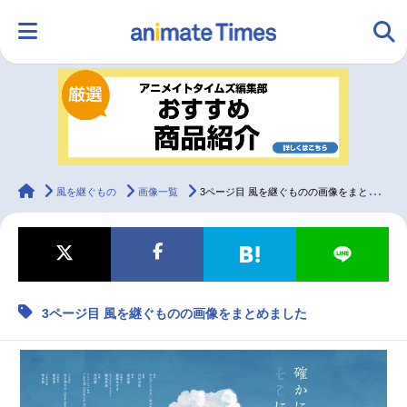
HOME
ランキング
アニメ
声優
ラジオ
みんなの声
グッズ
映画
animateTimes
風を継ぐもの
画像一覧
3ページ目 風を継ぐものの画像をまとめました
マンガ・ラノベ
ゲーム・アプリ
音楽
コスプレ
3ページ目 風を継ぐものの画像をまとめました
2.5次元
配信・Vtuber
トレンド
無料マンガ
最新記事一覧
アニメ記事一覧
声優記事一覧