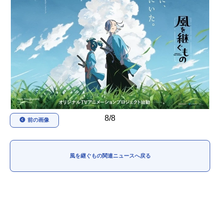
アニメ映画一覧
実写化映画一覧
今期アニメ曜日別一覧
春アニメ
夏アニメ
秋アニメ
冬アニメ
男性声優/女性声優一覧
8/8
前の画像
FOLLOW US
風を継ぐもの関連ニュースへ戻る