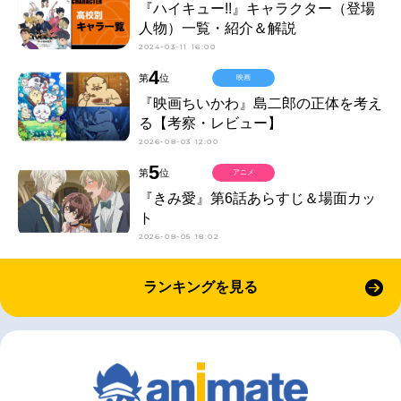
『ハイキュー!!』キャラクター（登場
人物）一覧・紹介＆解説
2024-03-11 16:00
4
第
位
映画
『映画ちいかわ』島二郎の正体を考え
る【考察・レビュー】
2026-08-03 12:00
5
第
位
アニメ
『きみ愛』第6話あらすじ＆場面カッ
ト
2026-08-05 18:02
ランキングを見る