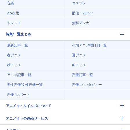
音楽
コスプレ
2.5次元
配信・Vtuber
トレンド
無料マンガ
特集/一覧まとめ
最新記事一覧
今期アニメ曜日別一覧
春アニメ
夏アニメ
秋アニメ
冬アニメ
アニメ記事一覧
声優記事一覧
男性声優/女性声優一覧
声優×インタビュー
声優×レポート
アニメイトタイムズについて
アニメイトのWebサービス