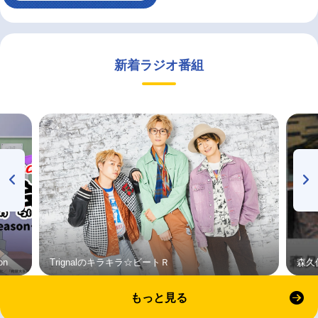
新着ラジオ番組
on
Trignalのキラキラ☆ビートＲ
森久
もっと見る