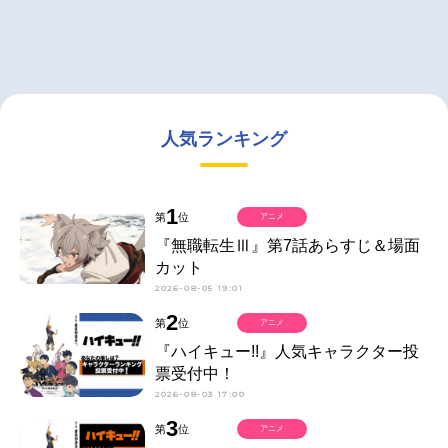
人気ランキング
1
第
位
アニメ
『無職転生Ⅲ』第7話あらすじ＆場面
カット
2026-08-05 19:01
2
第
位
アニメ
『ハイキュー!!』人気キャラクター投
票受付中！
2026-08-03 17:00
3
第
位
アニメ