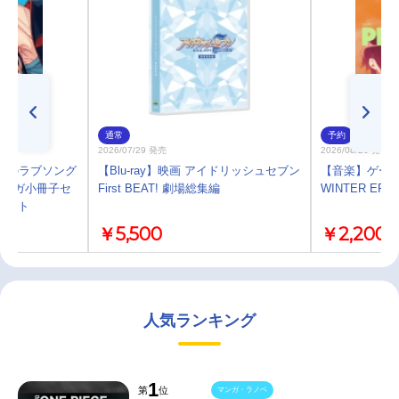
通常
予約
2026/07/29 発売
2026/08/26 発売
者のラブソング
【Blu-ray】映画 アイドリッシュセブン
【音楽】ゲーム A
マンガ小冊子セ
First BEAT! 劇場総集編
WINTER E
セット
￥5,500
￥2,200
人気ランキング
1
第
位
マンガ・ラノベ