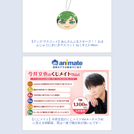
【グッズ-マスコット】あんさんぶるスターズ！！ おま
んじゅうにぎにぎマスコット ねくすと2 Hbox
【くじメイト】今井文也のくじメイトVol.4～チャラめ
に見える幼馴染、実は一途で独占欲が強いんです～