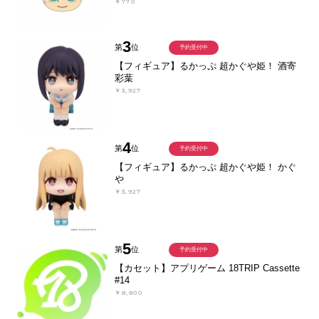
￥770
3
第
位
予約受付中
【フィギュア】るかっぷ 超かぐや姫！ 酒寄
彩葉
￥3,927
4
第
位
予約受付中
【フィギュア】るかっぷ 超かぐや姫！ かぐ
や
￥3,927
5
第
位
予約受付中
【カセット】アプリゲーム 18TRIP Cassette
#14
￥8,800