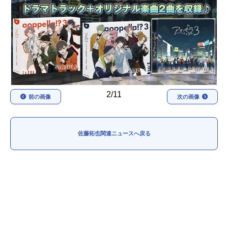
アニメ映画一覧
実写化映画一覧
今期アニメ曜日別一覧
春アニメ
夏アニメ
秋アニメ
冬アニメ
2/11
前の画像
次の画像
男性声優/女性声優一覧
FOLLOW US
佐藤拓也関連ニュースへ戻る