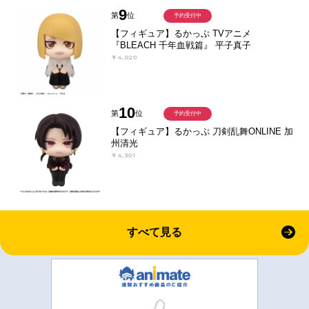
9
第
位
予約受付中
【フィギュア】るかっぷ TVアニメ
『BLEACH 千年血戦篇』 平子真子
￥4,020
10
第
位
予約受付中
【フィギュア】るかっぷ 刀剣乱舞ONLINE 加
州清光
￥4,301
すべて見る