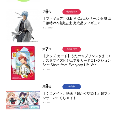
6
第
位
予約受付中
【フィギュア】G.E.M.Caratシリーズ 銀魂 坂
田銀時Ver.攘夷志士 完成品フィギュア
￥7,480
7
第
位
予約受付中
【グッズ-カード】うたの☆プリンスさまっ♪
カスタマイズビジュアルカードコレクション
Best Shots from Everyday Life Ver.
￥770
8
第
位
発売中
【くじメイト】映画『超かぐや姫！』超ファ
ンサ！ver. くじメイト
￥770