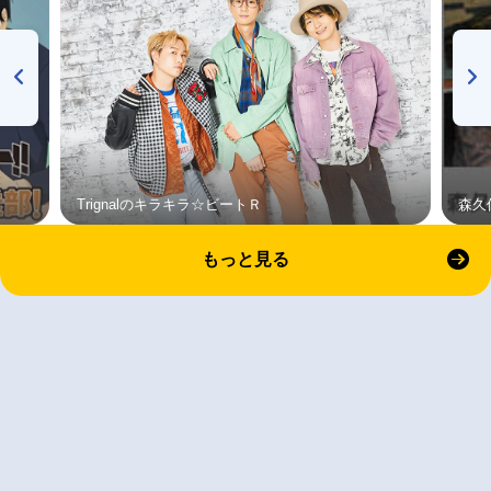
Trignalのキラキラ☆ビートＲ
森久
もっと見る