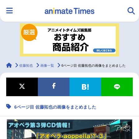
HOME
ランキング
アニメ
声優
ラジオ
みんなの声
グッズ
映画
animateTimes
佐藤拓也
画像一覧
6ページ目 佐藤拓也の画像をまとめました
マンガ・ラノベ
ゲーム・アプリ
音楽
コスプレ
6ページ目 佐藤拓也の画像をまとめました
2.5次元
配信・Vtuber
トレンド
無料マンガ
最新記事一覧
アニメ記事一覧
声優記事一覧