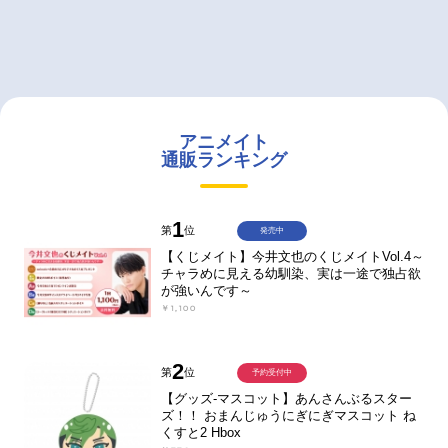
アニメイト
通販ランキング
1
第
位
発売中
【くじメイト】今井文也のくじメイトVol.4～
チャラめに見える幼馴染、実は一途で独占欲
が強いんです～
￥1,100
2
第
位
予約受付中
【グッズ-マスコット】あんさんぶるスター
ズ！！ おまんじゅうにぎにぎマスコット ね
くすと2 Hbox