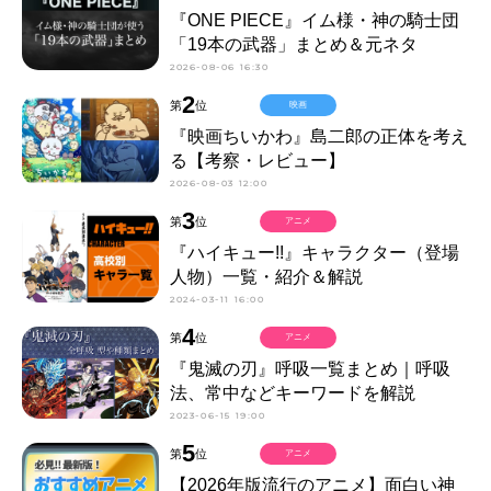
『ONE PIECE』イム様・神の騎士団
「19本の武器」まとめ＆元ネタ
2026-08-06 16:30
2
第
位
映画
『映画ちいかわ』島二郎の正体を考え
る【考察・レビュー】
2026-08-03 12:00
3
第
位
アニメ
『ハイキュー!!』キャラクター（登場
人物）一覧・紹介＆解説
2024-03-11 16:00
4
第
位
アニメ
『鬼滅の刃』呼吸一覧まとめ｜呼吸
法、常中などキーワードを解説
2023-06-15 19:00
5
第
位
アニメ
【2026年版流行のアニメ】面白い神