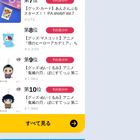
7
第
位
予約受付中
【グッズ-カード】あんさんぶる
スターズ！！ P.A.shots!! Vol.7
Action
￥275
8
第
位
予約受付中
【グッズ-マスコット】アニメ
『僕のヒーローアカデミア』 ち
みけもますこっと 7.轟凍焦
￥2,200
9
第
位
予約受付中
【グッズ-ぬいぐるみ】アニメ
「鬼滅の刃」 ぽにすてっぷ 第二
弾 不死川 玄弥
￥1,980
10
第
位
予約受付中
【グッズ-ぬいぐるみ】アニメ
「鬼滅の刃」 ぽにすてっぷ 第二
弾 冨岡 義勇
￥1,980
すべて見る