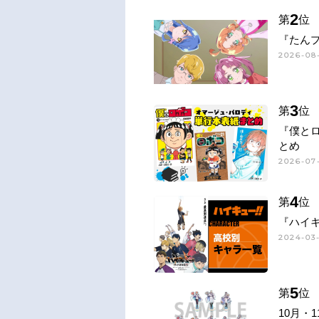
2
第
位
『たん
2026-08
3
第
位
『僕と
とめ
2026-07-
4
第
位
『ハイキ
2024-03-
5
第
位
10月・