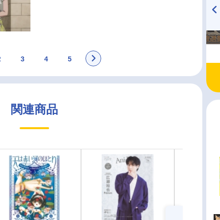
TVアニメ『戦隊大失格』
ハイキュー!! 烏野高校放送部!
radio 大直会 2nd season
2
3
4
5
関連商品