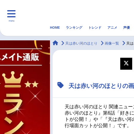
menu
HOME
ランキング
トレンド
アニメ
声優
HOME
ランキング
アニ
animateTimes
天は赤い河のほとり
画像一覧
天は
マンガ・ラノベ
ゲーム・アプリ
音楽
最新記事一覧
天は赤い河のほとりの
アニメ記事一覧
声優記事一覧
天は赤い河のほとり 関連ニュー
赤い河のほとり』第6話「好き
トが公開！」や「『天は赤い河
行場面カットが公開！」です。