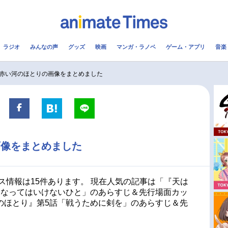
ラジオ
みんなの声
グッズ
映画
マンガ・ラノベ
ゲーム・アプリ
音楽
メ
声優
ラジオ
み
赤い河のほとりの画像をまとめました
コスプレ
2.5次元
配信
アニメ映画一覧
今期アニメ曜日別一覧
画像をまとめました
実写化映画一覧
春アニメ
男性声優/女性声優一覧
夏アニメ
ス情報は15件あります。 現在人気の記事は「『天は
になってはいけないひと」のあらすじ＆先行場面カッ
FOLLOW US
のほとり』第5話「戦うために剣を」のあらすじ＆先