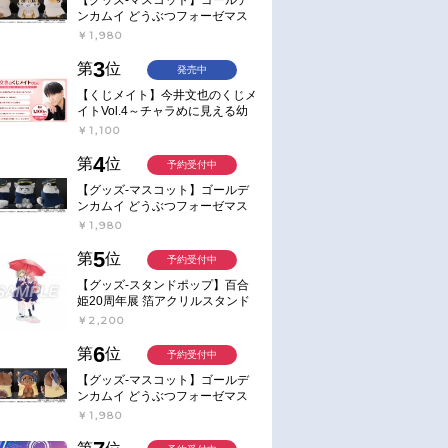
ンカムイ どうぶつフォーゼマス
コット 4.尾形百之助【再販】
￥1,980
通常
予約
旬 発売予定
2026/06/03 発売
2026年09月 下旬 発売予定
3
第
位
発売中
もの】テレビア
【音楽】TV 天は赤い河のほと
【グッズ-キーホルダー】テ
【くじメイト】今井文也のくじメ
い河のほとり」
り OP「暁の空」収録シングル
ビアニメ「天は赤い河のほ
イトVol.4～チャラめに見える幼
ート
AKATSUKI/七海ひろき ＜初回
り」 タッセルキーホルダー
馴染、実は一途で独占欲が強いん
￥1,100
限定盤＞
です～
￥5,500
￥1,650
4
第
位
予約受付中
【グッズ-マスコット】ゴールデ
ンカムイ どうぶつフォーゼマス
コット 5.月島軍曹【再販】
￥1,980
5
第
位
予約受付中
【グッズ-スタンドポップ】百合
姫20周年展 箔アクリルスタンド
E：あおのなち
￥2,200
6
第
位
予約受付中
【グッズ-マスコット】ゴールデ
ンカムイ どうぶつフォーゼマス
コット 6.鯉登少尉【再販】
￥1,980