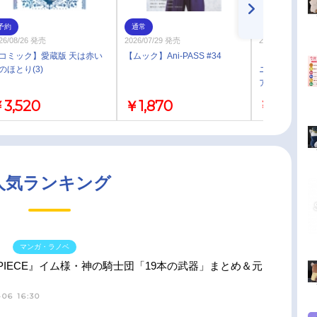
予約
通常
予約
26/08/26 発売
2026/07/29 発売
2026年09月 下
コミック】愛蔵版 天は赤い
【ムック】Ani-PASS #34
【グッズ-置き
のほとり(3)
ニメ「天は赤
アクリルプレ
3,520
￥1,870
￥1,980
人気ランキング
マンガ・ラノベ
 PIECE』イム様・神の騎士団「19本の武器」まとめ＆元
06 16:30