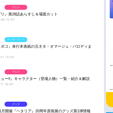
アニメ
プリ』第28話あらすじ＆場面カット
-08 12:00
マンガ・ラノベ
ロボコ』単行本表紙の元ネタ・オマージュ・パロディま
21 10:00
アニメ
ュー!!』キャラクター（登場人物）一覧・紹介＆解説
11 16:00
グッズ
11月開催『ヘタリア』20周年原画展のグッズ第1弾情報