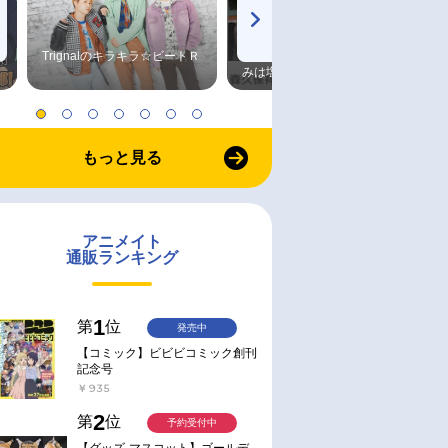
Trignalのキラキラ☆ビートＲ
森久保祥太郎×浪川大輔 つま
みは塩だけ
もっと見る
アニメイト
通販ランキング
1
第
位
発売中
【コミック】ビビビコミック創刊
記念号
￥935
2
第
位
予約受付中
【グッズ-マスコット】ゴールデ