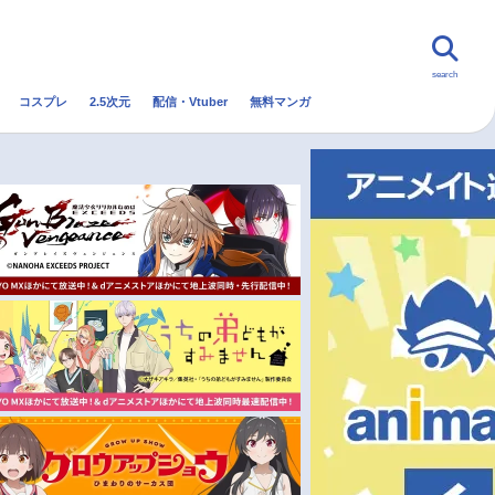
search
コスプレ
2.5次元
配信・Vtuber
無料マンガ
んなの声
グッズ
映画
・Vtuber
トレンド
無料マンガ
秋アニメ
冬アニメ