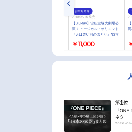
通常
お取り寄せ
2026/06/03 発売
2018/06/15 発売
20
【音楽】TV 天は赤い河のほと
【Blu-ray】宙組宝塚大劇場公
【
り OP「暁の空」収録シングル
演 ミュージカル・オリエント
河
AKATSUKI/七海ひろき ＜通常
『天は赤い河のほとり』/ロマ
盤＞
ンチック・レビュー『シトラス
￥2,640
￥11,000
￥
の風-Sunrise-』~Special
Version for 20th Anniversary~
1
第
位
『ONE
ネタ
2026-08-