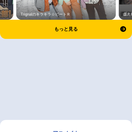
Trignalのキラキラ☆ビートＲ
森久
もっと見る