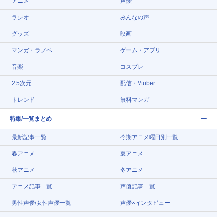
アニメ
声優
ラジオ
みんなの声
グッズ
映画
マンガ・ラノベ
ゲーム・アプリ
音楽
コスプレ
2.5次元
配信・Vtuber
トレンド
無料マンガ
特集/一覧まとめ
最新記事一覧
今期アニメ曜日別一覧
春アニメ
夏アニメ
秋アニメ
冬アニメ
アニメ記事一覧
声優記事一覧
男性声優/女性声優一覧
声優×インタビュー