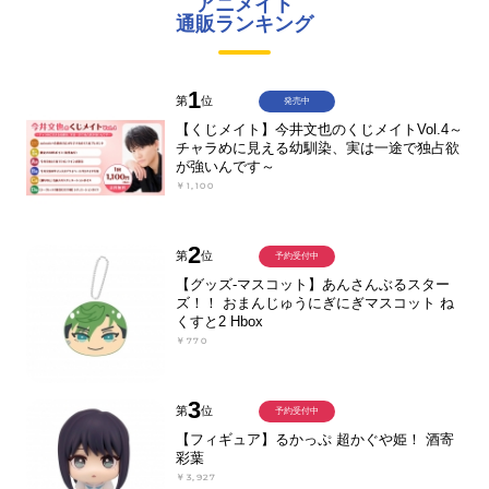
アニメイト
通販ランキング
1
第
位
発売中
【くじメイト】今井文也のくじメイトVol.4～
チャラめに見える幼馴染、実は一途で独占欲
が強いんです～
￥1,100
2
第
位
予約受付中
【グッズ-マスコット】あんさんぶるスター
ズ！！ おまんじゅうにぎにぎマスコット ね
くすと2 Hbox
￥770
3
第
位
予約受付中
【フィギュア】るかっぷ 超かぐや姫！ 酒寄
彩葉
￥3,927