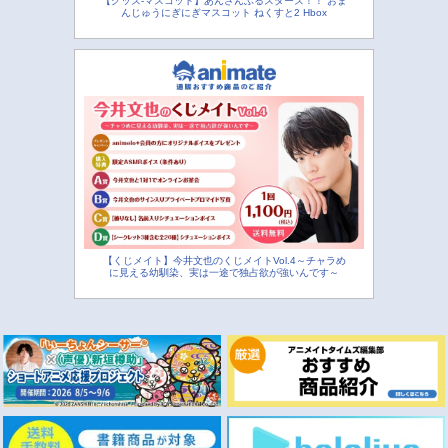
【グッズ-マスコット】あんさんぶるスターズ！！ おま
んじゅうにぎにぎマスコット ねくすと2 Hbox
【くじメイト】今井文也のくじメイトVol.4～チャラめ
に見える幼馴染、実は一途で独占欲が強いんです～