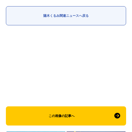
アニメ映画一覧
実写化映画一覧
陽木くるみ関連ニュースへ戻る
今期アニメ曜日別一覧
春アニメ
夏アニメ
秋アニメ
冬アニメ
男性声優/女性声優一覧
FOLLOW US
この画像の記事へ