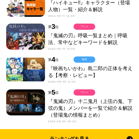
『ハイキュー!!』キャラクター（登場
人物）一覧・紹介＆解説
2024-03-11 16:00
3
第
位
アニメ
『鬼滅の刃』呼吸一覧まとめ｜呼吸
法、常中などキーワードを解説
2023-06-15 19:00
4
第
位
映画
『映画ちいかわ』島二郎の正体を考え
る【考察・レビュー】
2026-08-03 12:00
5
第
位
アニメ
『鬼滅の刃』十二鬼月（上弦の鬼、下
弦の鬼）メンバーを一覧で紹介＆解説
（登場鬼の情報まとめ）
2023-06-20 00:00
ランキングを見る