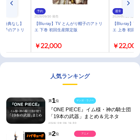
予約
通常
2026/09/30 発売
2026/07/29 発売
)・特典なし】
【Blu-ray】TV とんがり帽子のアトリ
【Blu-ray
がり帽子のアトリ
エ 下巻 初回生産限定版
エ 上巻 初回
￥22,000
￥22,000
人気ランキング
1
第
位
マンガ・ラノベ
『ONE PIECE』イム様・神の騎士団
「19本の武器」まとめ＆元ネタ
2026-08-06 16:30
2
第
位
アニメ