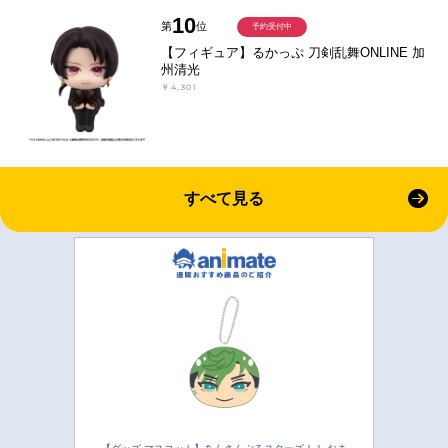
10
第
位
予約受付中
【フィギュア】るかっぷ 刀剣乱舞ONLINE 加
州清光
￥4,301
すべて見る