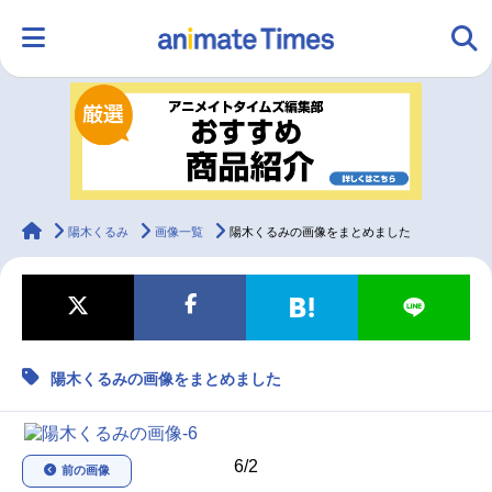
HOME
ランキング
アニメ
声優
ラジオ
みんなの声
グッズ
映画
animateTimes
陽木くるみ
画像一覧
陽木くるみの画像をまとめました
マンガ・ラノベ
ゲーム・アプリ
音楽
コスプレ
陽木くるみの画像をまとめました
2.5次元
配信・Vtuber
トレンド
無料マンガ
最新記事一覧
6/2
前の画像
アニメ記事一覧
声優記事一覧