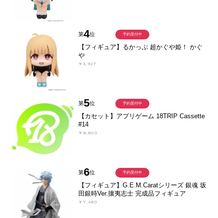
4
第
位
予約受付中
【フィギュア】るかっぷ 超かぐや姫！ かぐ
や
￥3,927
5
第
位
予約受付中
【カセット】アプリゲーム 18TRIP Cassette
#14
￥8,800
6
第
位
予約受付中
【フィギュア】G.E.M.Caratシリーズ 銀魂 坂
田銀時Ver.攘夷志士 完成品フィギュア
￥7,480