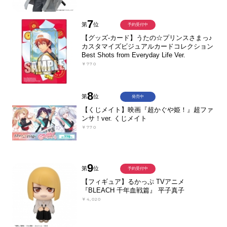
7
第
位
予約受付中
【グッズ-カード】うたの☆プリンスさまっ♪
カスタマイズビジュアルカードコレクション
Best Shots from Everyday Life Ver.
￥770
8
第
位
発売中
【くじメイト】映画『超かぐや姫！』超ファ
ンサ！ver. くじメイト
￥770
9
第
位
予約受付中
【フィギュア】るかっぷ TVアニメ
『BLEACH 千年血戦篇』 平子真子
￥4,020