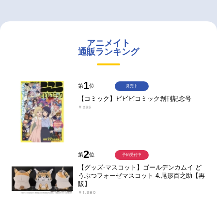
アニメイト
通販ランキング
1
第
位
発売中
【コミック】ビビビコミック創刊記念号
￥935
2
第
位
予約受付中
【グッズ-マスコット】ゴールデンカムイ ど
うぶつフォーゼマスコット 4.尾形百之助【再
販】
￥1,980