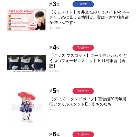
3
第
位
発売中
【くじメイト】今井文也のくじメイトVol.4～
チャラめに見える幼馴染、実は一途で独占欲
が強いんです～
￥1,100
4
第
位
予約受付中
【グッズ-マスコット】ゴールデンカムイ ど
うぶつフォーゼマスコット 5.月島軍曹【再
販】
￥1,980
5
第
位
予約受付中
【グッズ-スタンドポップ】百合姫20周年展
箔アクリルスタンドE：あおのなち
￥2,200
6
第
位
予約受付中