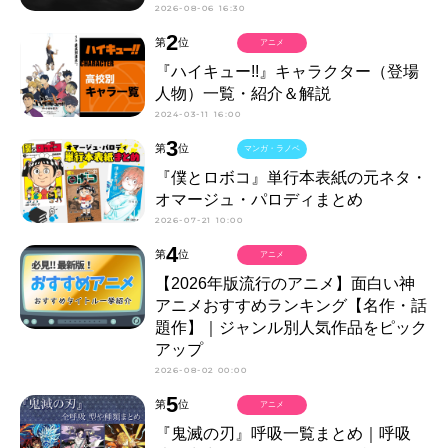
2026-08-06 16:30
2
第
位
アニメ
『ハイキュー!!』キャラクター（登場
人物）一覧・紹介＆解説
2024-03-11 16:00
3
第
位
マンガ・ラノベ
『僕とロボコ』単行本表紙の元ネタ・
オマージュ・パロディまとめ
2026-07-21 10:00
4
第
位
アニメ
【2026年版流行のアニメ】面白い神
アニメおすすめランキング【名作・話
題作】｜ジャンル別人気作品をピック
アップ
2026-08-02 00:00
5
第
位
アニメ
『鬼滅の刃』呼吸一覧まとめ｜呼吸