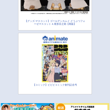
【グッズ-マスコット】ゴールデンカムイ どうぶつフォ
ーゼマスコット 4.尾形百之助【再販】
【コミック】ビビビコミック創刊記念号