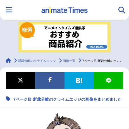
HOME
ランキング
アニメ
声優
ラジオ
みんなの声
グッズ
映画
animateTimes
断裁分離のクライムエッジ
画像一覧
7ページ目 断裁分離のクライムエッジの画像をまとめました
マンガ・ラノベ
ゲーム・アプリ
音楽
コスプレ
7ページ目 断裁分離のクライムエッジの画像をまとめました
2.5次元
配信・Vtuber
トレンド
無料マンガ
最新記事一覧
アニメ記事一覧
声優記事一覧