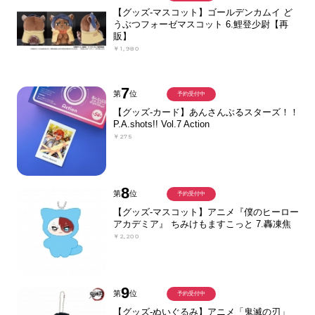
【グッズ-マスコット】ゴールデンカムイ ど
うぶつフォーゼマスコット 6.鯉登少尉【再
販】
￥1,980
7
第
位
予約受付中
【グッズ-カード】あんさんぶるスターズ！！
P.A.shots!! Vol.7 Action
￥275
8
第
位
予約受付中
【グッズ-マスコット】アニメ『僕のヒーロー
アカデミア』 ちみけもますこっと 7.轟凍焦
￥2,200
9
第
位
予約受付中
【グッズ-ぬいぐるみ】アニメ「鬼滅の刃」