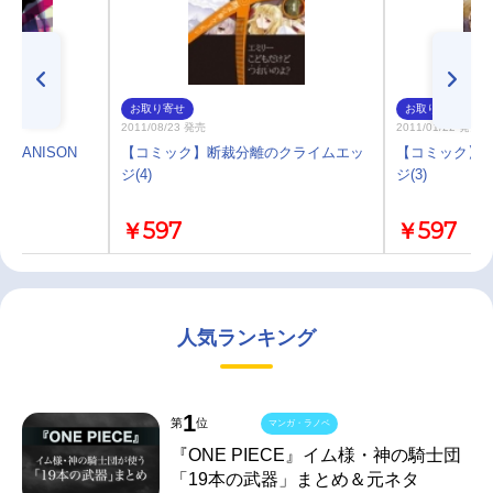
お取り寄せ
お取り寄せ
2011/08/23 発売
2011/01/22 発売
/ANISON
【コミック】断裁分離のクライムエッ
【コミック】
ジ(4)
ジ(3)
￥597
￥597
人気ランキング
1
第
位
マンガ・ラノベ
『ONE PIECE』イム様・神の騎士団
「19本の武器」まとめ＆元ネタ