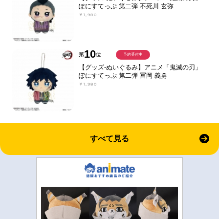
ぽにすてっぷ 第二弾 不死川 玄弥
￥1,980
10
第
位
予約受付中
【グッズ-ぬいぐるみ】アニメ「鬼滅の刃」
ぽにすてっぷ 第二弾 冨岡 義勇
￥1,980
すべて見る