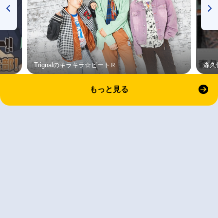
Trignalのキラキラ☆ビートＲ
森久
もっと見る