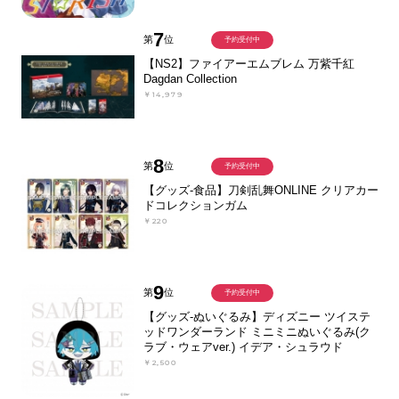
7
第
位
予約受付中
【NS2】ファイアーエムブレム 万紫千紅
Dagdan Collection
￥14,979
8
第
位
予約受付中
【グッズ-食品】刀剣乱舞ONLINE クリアカー
ドコレクションガム
￥220
9
第
位
予約受付中
【グッズ-ぬいぐるみ】ディズニー ツイステ
ッドワンダーランド ミニミニぬいぐるみ(ク
ラブ・ウェアver.) イデア・シュラウド
￥2,500