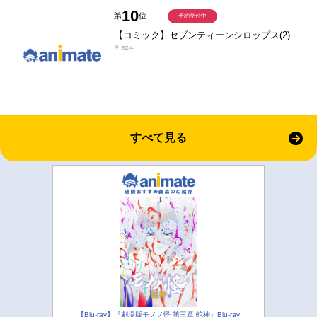
10
第
位
予約受付中
【コミック】セブンティーンシロップス(2)
￥924
すべて見る
【Blu-ray】『劇場版モノノ怪 第三章 蛇神』Blu-ray