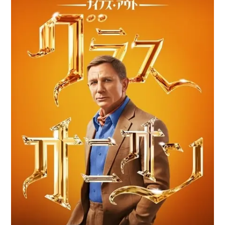
アニメ映画一覧
実写化映画一覧
今期アニメ曜日別一覧
春アニメ
夏アニメ
秋アニメ
冬アニメ
男性声優/女性声優一覧
FOLLOW US