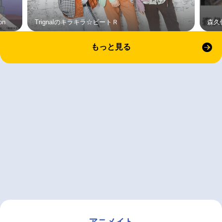
on
Trignalのキラキラ☆ビートＲ
森久
もっと見る