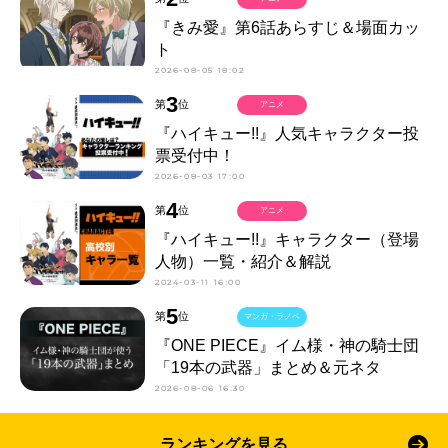
『きみ愛』第6話あらすじ＆場面カッ
ト
2026-08-05 18:02
3
第
位
アニメ
『ハイキュー!!』人気キャラクター投
票受付中！
2026-08-03 17:00
4
第
位
アニメ
『ハイキュー!!』キャラクター（登場
人物）一覧・紹介＆解説
2024-03-11 16:00
5
第
位
マンガ・ラノベ
『ONE PIECE』イム様・神の騎士団
「19本の武器」まとめ＆元ネタ
2026-08-06 16:30
ランキングを見る