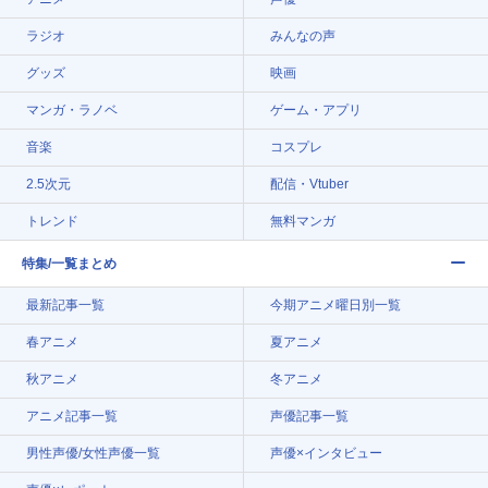
ラジオ
みんなの声
グッズ
映画
マンガ・ラノベ
ゲーム・アプリ
音楽
コスプレ
2.5次元
配信・Vtuber
トレンド
無料マンガ
特集/一覧まとめ
最新記事一覧
今期アニメ曜日別一覧
春アニメ
夏アニメ
秋アニメ
冬アニメ
アニメ記事一覧
声優記事一覧
男性声優/女性声優一覧
声優×インタビュー