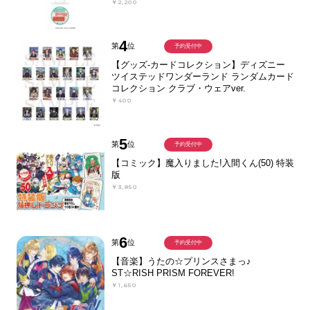
￥2,200
4
第
位
予約受付中
【グッズ-カードコレクション】ディズニー
ツイステッドワンダーランド ランダムカード
コレクション クラブ・ウェアver.
￥400
5
第
位
予約受付中
【コミック】魔入りました!入間くん(50) 特装
版
￥3,850
6
第
位
予約受付中
【音楽】うたの☆プリンスさまっ♪
ST☆RISH PRISM FOREVER!
￥1,650