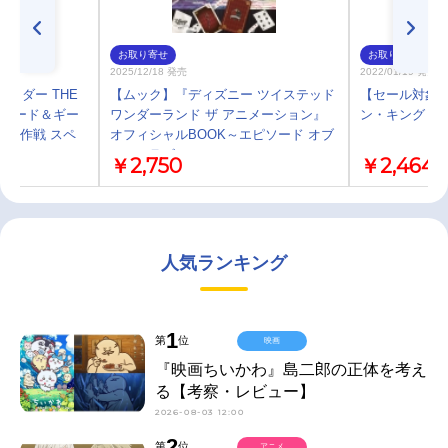
お取り寄せ
お取り寄せ
2025/12/18 発売
2022/01/19 発売
面ライダー THE
【ムック】『ディズニー ツイステッド
【セール対象】
ッチャード＆ギー
ワンダーランド ザ アニメーション』
ン・キング 3
ャ大作戦 スペ
オフィシャルBOOK～エピソード オブ
ハーツラビュル～
￥2,750
￥2,464
人気ランキング
1
第
位
映画
『映画ちいかわ』島二郎の正体を考え
る【考察・レビュー】
2026-08-03 12:00
2
第
位
アニメ