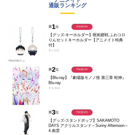
アニメイト
通販ランキング
1
第
位
予約受付中
【グッズ-キーホルダー】呪術廻戦 ふわコロ
りんセットキーホルダー【アニメイト特典
付】
￥1,100
2
第
位
予約受付中
【Blu-ray】『劇場版モノノ怪 第三章 蛇神』
Blu-ray
￥9,900
3
第
位
予約受付中
【グッズ-スタンドポップ】SAKAMOTO
DAYS アクリルスタンド～Sunny Afternoon～
4.南雲