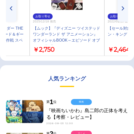
お取り寄せ
お取り寄せ
2025/12/18 発売
2022/01/19 発売
面ライダー THE
【ムック】『ディズニー ツイステッド
【セール対象】
ッチャード＆ギー
ワンダーランド ザ アニメーション』
ン・キング 3
ャ大作戦 スペ
オフィシャルBOOK～エピソード オブ
ハーツラビュル～
￥2,750
￥2,464
人気ランキング
1
第
位
映画
『映画ちいかわ』島二郎の正体を考え
る【考察・レビュー】
2026-08-03 12:00
2
第
位
アニメ