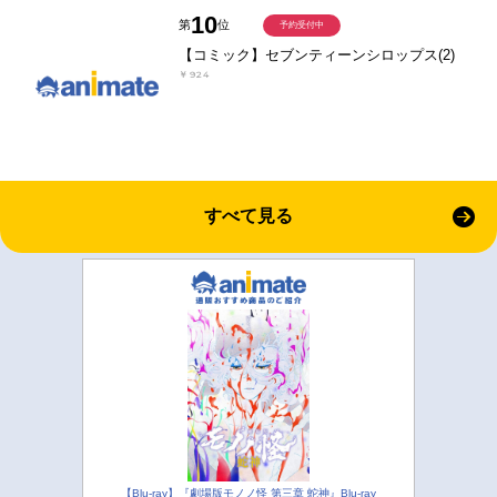
10
第
位
予約受付中
【コミック】セブンティーンシロップス(2)
￥924
すべて見る
【Blu-ray】『劇場版モノノ怪 第三章 蛇神』Blu-ray