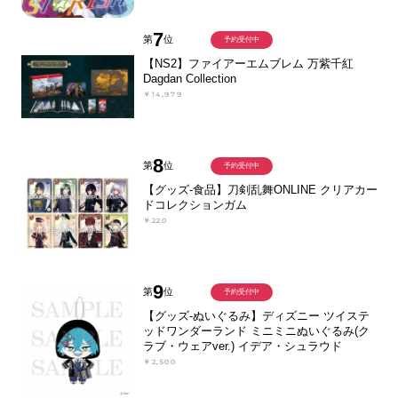
7
第
位
予約受付中
【NS2】ファイアーエムブレム 万紫千紅
Dagdan Collection
￥14,979
8
第
位
予約受付中
【グッズ-食品】刀剣乱舞ONLINE クリアカー
ドコレクションガム
￥220
9
第
位
予約受付中
【グッズ-ぬいぐるみ】ディズニー ツイステ
ッドワンダーランド ミニミニぬいぐるみ(ク
ラブ・ウェアver.) イデア・シュラウド
￥2,500