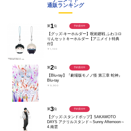
アニメイト
通販ランキング
1
第
位
予約受付中
【グッズ-キーホルダー】呪術廻戦 ふわコロ
りんセットキーホルダー【アニメイト特典
付】
￥1,100
2
第
位
予約受付中
【Blu-ray】『劇場版モノノ怪 第三章 蛇神』
Blu-ray
￥9,900
3
第
位
予約受付中
【グッズ-スタンドポップ】SAKAMOTO
DAYS アクリルスタンド～Sunny Afternoon～
4.南雲