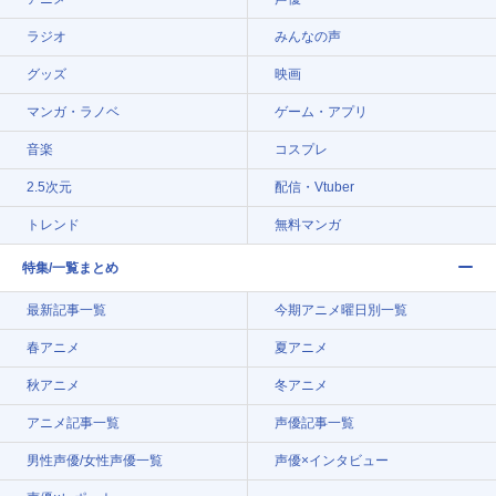
ラジオ
みんなの声
グッズ
映画
マンガ・ラノベ
ゲーム・アプリ
音楽
コスプレ
2.5次元
配信・Vtuber
トレンド
無料マンガ
特集/一覧まとめ
最新記事一覧
今期アニメ曜日別一覧
春アニメ
夏アニメ
秋アニメ
冬アニメ
アニメ記事一覧
声優記事一覧
男性声優/女性声優一覧
声優×インタビュー