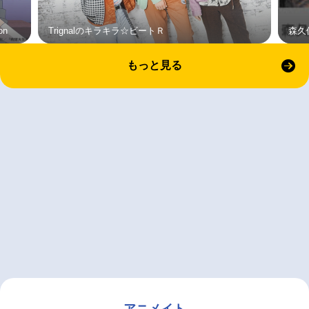
on
Trignalのキラキラ☆ビートＲ
森久
もっと見る