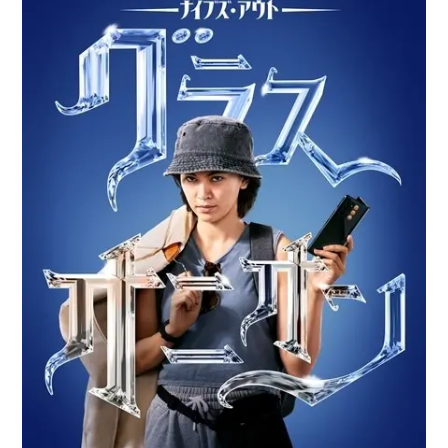
アニメ映画一覧
実写化映画一覧
今期アニメ曜日別一覧
春アニメ
夏アニメ
秋アニメ
冬アニメ
男性声優/女性声優一覧
FOLLOW US