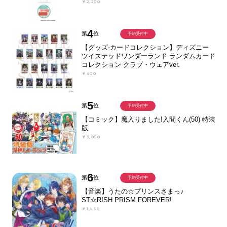
￥2,200
4
第
位
予約受付中
【グッズ-カードコレクション】ディズニー
ツイステッドワンダーランド ランダムカード
コレクション クラブ・ウェアver.
￥400
5
第
位
予約受付中
【コミック】魔入りました!入間くん(50) 特装
版
￥3,850
6
第
位
予約受付中
【音楽】うたの☆プリンスさまっ♪
ST☆RISH PRISM FOREVER!
￥1,650