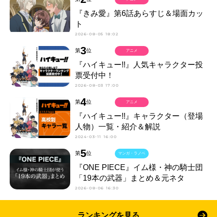
『きみ愛』第6話あらすじ＆場面カッ
ト
2026-08-05 18:02
3
第
位
アニメ
『ハイキュー!!』人気キャラクター投
票受付中！
2026-08-03 17:00
4
第
位
アニメ
『ハイキュー!!』キャラクター（登場
人物）一覧・紹介＆解説
2024-03-11 16:00
5
第
位
マンガ・ラノベ
『ONE PIECE』イム様・神の騎士団
「19本の武器」まとめ＆元ネタ
2026-08-06 16:30
ランキングを見る