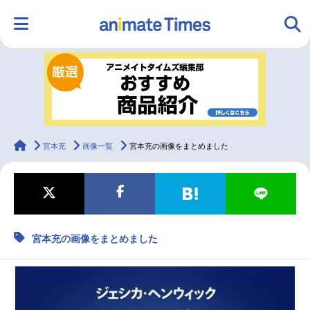
HOME
ランキング
アニメ
声優
ラジオ
みんなの声
グッズ
映画
animateTimes
宮本充
画像一覧
宮本充の画像をまとめました
マンガ・ラノベ
ゲーム・アプリ
音楽
コスプレ
宮本充の画像をまとめました
2.5次元
配信・Vtuber
トレンド
無料マンガ
最新記事一覧
アニメ記事一覧
声優記事一覧