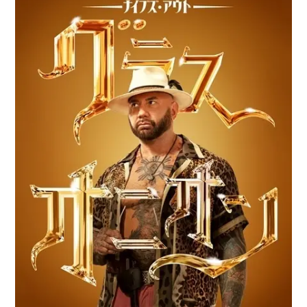
アニメ映画一覧
実写化映画一覧
今期アニメ曜日別一覧
春アニメ
夏アニメ
秋アニメ
冬アニメ
男性声優/女性声優一覧
FOLLOW US