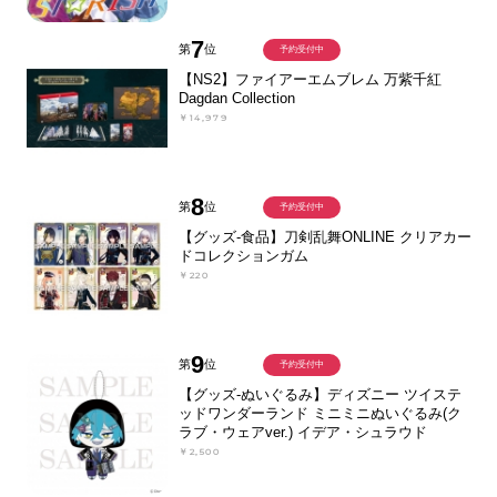
7
第
位
予約受付中
【NS2】ファイアーエムブレム 万紫千紅
Dagdan Collection
￥14,979
8
第
位
予約受付中
【グッズ-食品】刀剣乱舞ONLINE クリアカー
ドコレクションガム
￥220
9
第
位
予約受付中
【グッズ-ぬいぐるみ】ディズニー ツイステ
ッドワンダーランド ミニミニぬいぐるみ(ク
ラブ・ウェアver.) イデア・シュラウド
￥2,500