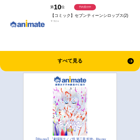
10
第
位
予約受付中
【コミック】セブンティーンシロップス(2)
￥924
すべて見る
【Blu-ray】『劇場版モノノ怪 第三章 蛇神』Blu-ray