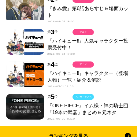
『きみ愛』第6話あらすじ＆場面カッ
ト
2026-08-05 18:02
3
第
位
アニメ
『ハイキュー!!』人気キャラクター投
票受付中！
2026-08-03 17:00
4
第
位
アニメ
『ハイキュー!!』キャラクター（登場
人物）一覧・紹介＆解説
2024-03-11 16:00
5
第
位
マンガ・ラノベ
『ONE PIECE』イム様・神の騎士団
「19本の武器」まとめ＆元ネタ
2026-08-06 16:30
ランキングを見る