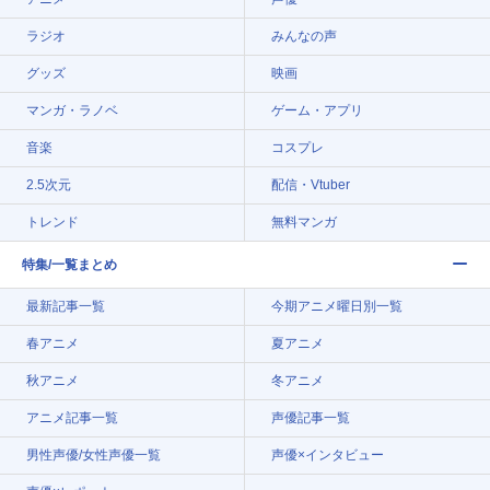
ラジオ
みんなの声
グッズ
映画
マンガ・ラノベ
ゲーム・アプリ
音楽
コスプレ
2.5次元
配信・Vtuber
トレンド
無料マンガ
特集/一覧まとめ
最新記事一覧
今期アニメ曜日別一覧
春アニメ
夏アニメ
秋アニメ
冬アニメ
アニメ記事一覧
声優記事一覧
男性声優/女性声優一覧
声優×インタビュー