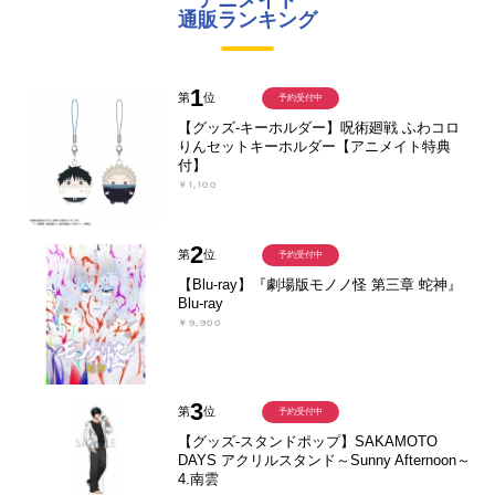
アニメイト
通販ランキング
1
第
位
予約受付中
【グッズ-キーホルダー】呪術廻戦 ふわコロ
りんセットキーホルダー【アニメイト特典
付】
￥1,100
2
第
位
予約受付中
【Blu-ray】『劇場版モノノ怪 第三章 蛇神』
Blu-ray
￥9,900
3
第
位
予約受付中
【グッズ-スタンドポップ】SAKAMOTO
DAYS アクリルスタンド～Sunny Afternoon～
4.南雲