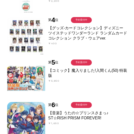
￥2,200
4
第
位
予約受付中
【グッズ-カードコレクション】ディズニー
ツイステッドワンダーランド ランダムカード
コレクション クラブ・ウェアver.
￥400
5
第
位
予約受付中
【コミック】魔入りました!入間くん(50) 特装
版
￥3,850
6
第
位
予約受付中
【音楽】うたの☆プリンスさまっ♪
ST☆RISH PRISM FOREVER!
￥1,650