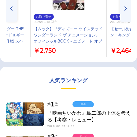
お取り寄せ
お取り寄せ
2025/12/18 発売
2022/01/19 発売
面ライダー THE
【ムック】『ディズニー ツイステッド
【セール対象】
ッチャード＆ギー
ワンダーランド ザ アニメーション』
ン・キング 3
ャ大作戦 スペ
オフィシャルBOOK～エピソード オブ
ハーツラビュル～
￥2,750
￥2,464
人気ランキング
1
第
位
映画
『映画ちいかわ』島二郎の正体を考え
る【考察・レビュー】
2026-08-03 12:00
2
第
位
アニメ