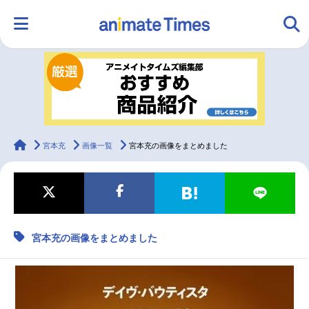
HOME
ランキング
アニメ
声優
ラジオ
みんなの声
グッズ
映画
animateTimes
宮本充
画像一覧
宮本充の画像をまとめました
マンガ・ラノベ
ゲーム・アプリ
音楽
コスプレ
宮本充の画像をまとめました
2.5次元
配信・Vtuber
トレンド
無料マンガ
最新記事一覧
アニメ記事一覧
声優記事一覧