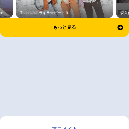
on
Trignalのキラキラ☆ビートＲ
森久
もっと見る