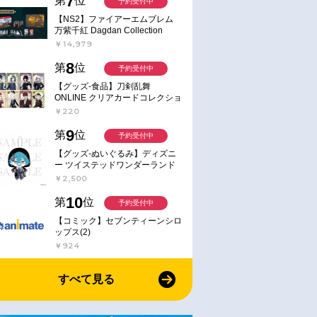
7
第
位
予約受付中
【NS2】ファイアーエムブレム
万紫千紅 Dagdan Collection
￥14,979
8
第
位
予約受付中
【グッズ-食品】刀剣乱舞
ONLINE クリアカードコレクショ
ンガム
￥220
9
第
位
予約受付中
【グッズ-ぬいぐるみ】ディズニ
ー ツイステッドワンダーランド
ミニミニぬいぐるみ(クラブ・ウ
￥2,500
ェアver.) イデア・シュラウド
10
第
位
予約受付中
【コミック】セブンティーンシロ
ップス(2)
￥924
すべて見る