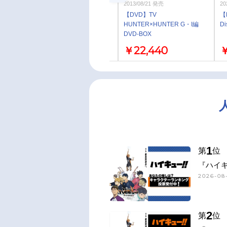
2013/08/21 発売
2013/08/21 発売
20
【Blu-ray】TV
【DVD】TV
【B
HUNTER×HUNTER G・I編
HUNTER×HUNTER G・I編
D
Blu-ray BOX
DVD-BOX
￥28,160
￥22,440
￥
1
第
位
『ハイキ
2026-08-
2
第
位