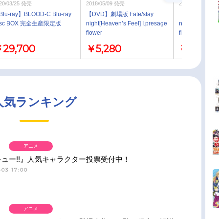
20/03/25 発売
2018/05/09 発売
2018/05/09 発売
lu-ray】BLOOD-C Blu-ray
【DVD】劇場版 Fate/stay
【Blu-ray】劇場
isc BOX 完全生産限定版
night[Heaven’s Feel] I.presage
night[Heaven’s
flower
flower 通常版
29,700
￥5,280
￥6,380
人気ランキング
アニメ
ュー!!』人気キャラクター投票受付中！
03 17:00
アニメ