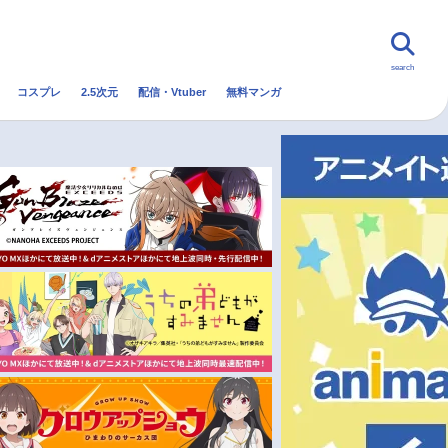
search
コスプレ
2.5次元
配信・Vtuber
無料マンガ
んなの声
グッズ
映画
・Vtuber
トレンド
無料マンガ
秋アニメ
冬アニメ