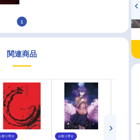
高橋美紀のおんぷの気持ち
TVアニメ『戦隊大失格』
1
♪ in アニメイトタイムズ
radio 大直会 2nd season
関連商品
お取り寄せ
お取り寄せ
お取り寄せ