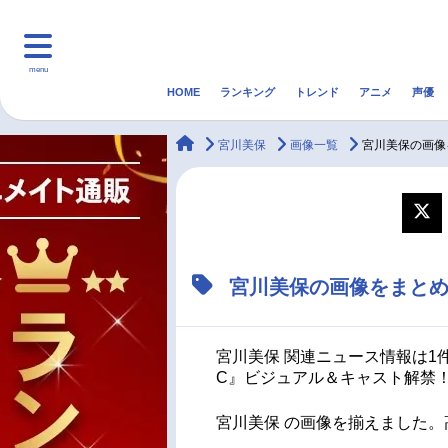
menu
HOME
ランキング
トレンド
アニメ
声優
HOME
ランキング
アニ
animateTimes
宮川美保
画像一覧
宮川美保の画像
マンガ・ラノベ
ゲーム・アプリ
音楽
最新記事一覧
宮川美保の画像をまと
アニメ記事一覧
声優記事一覧
宮川美保 関連ニュース情報は1件
C』ビジュアル＆キャスト解禁！
宮川美保 の画像を揃えました