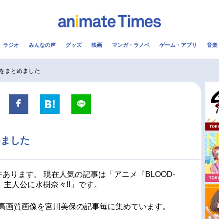
ラジオ
みんなの声
グッズ
映画
マンガ・ラノベ
ゲーム・アプリ
音楽
メ
声優
ラジオ
み
をまとめました
コスプレ
2.5次元
配信
アニメ映画一覧
今期アニメ曜日別一覧
めました
実写化映画一覧
春アニメ
男性声優/女性声優一覧
夏アニメ
あります。 現在人気の記事は「アニメ『BLOOD-
 主人公に水樹奈々!!」です。
FOLLOW US
。高画質画像を宮川美保の記事毎に集めています。