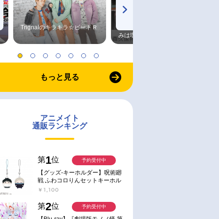
Trignalのキラキラ☆ビートＲ
森久保祥太郎×浪川大輔 つま
みは塩だけ
もっと見る
アニメイト
通販ランキング
1
第
位
予約受付中
【グッズ-キーホルダー】呪術廻
戦 ふわコロりんセットキーホル
ダー【アニメイト特典付】
￥1,100
2
第
位
予約受付中
通常
お取り寄せ
【Blu-ray】『劇場版モノノ怪 第