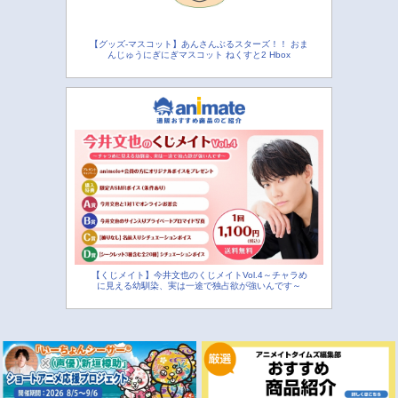
【グッズ-マスコット】あんさんぶるスターズ！！ おま
んじゅうにぎにぎマスコット ねくすと2 Hbox
【くじメイト】今井文也のくじメイトVol.4～チャラめ
に見える幼馴染、実は一途で独占欲が強いんです～