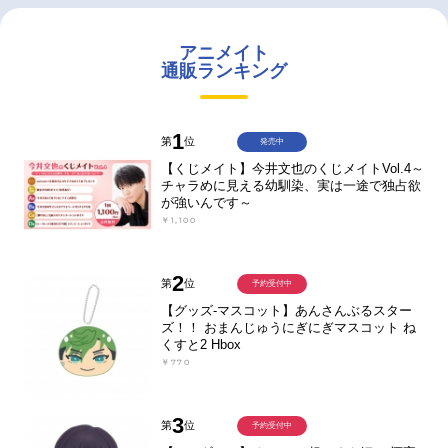
アニメイト
通販ランキング
1
第
位
発売中
【くじメイト】今井文也のくじメイトVol.4～
チャラめに見える幼馴染、実は一途で独占欲
が強いんです～
￥1,100
2
第
位
予約受付中
【グッズ-マスコット】あんさんぶるスター
ズ！！ おまんじゅうにぎにぎマスコット ね
くすと2 Hbox
￥770
3
第
位
予約受付中