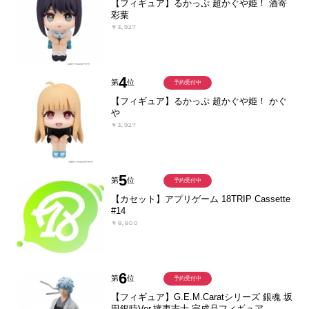
【フィギュア】るかっぷ 超かぐや姫！ 酒寄
彩葉
￥3,927
4
第
位
予約受付中
【フィギュア】るかっぷ 超かぐや姫！ かぐ
や
￥3,927
5
第
位
予約受付中
【カセット】アプリゲーム 18TRIP Cassette
#14
￥8,800
6
第
位
予約受付中
【フィギュア】G.E.M.Caratシリーズ 銀魂 坂
田銀時Ver.攘夷志士 完成品フィギュア