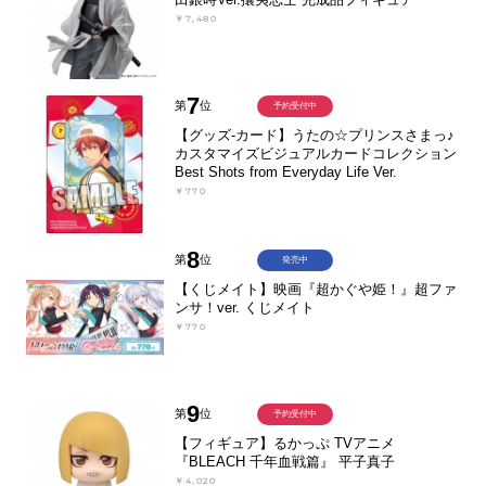
￥7,480
7
第
位
予約受付中
【グッズ-カード】うたの☆プリンスさまっ♪
カスタマイズビジュアルカードコレクション
Best Shots from Everyday Life Ver.
￥770
8
第
位
発売中
【くじメイト】映画『超かぐや姫！』超ファ
ンサ！ver. くじメイト
￥770
9
第
位
予約受付中
【フィギュア】るかっぷ TVアニメ
『BLEACH 千年血戦篇』 平子真子
￥4,020