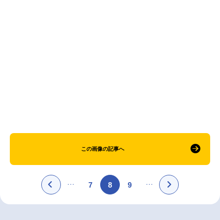
アニメ映画一覧
実写化映画一覧
今期アニメ曜日別一覧
春アニメ
夏アニメ
秋アニメ
冬アニメ
男性声優/女性声優一覧
FOLLOW US
この画像の記事へ
7
8
9