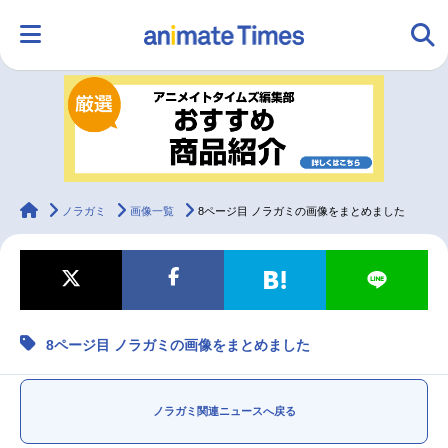
HOME
ランキング
アニメ
声優
ラジオ
みんなの声
グッズ
映画
animateTimes
ノラガミ
画像一覧
8ページ目 ノラガミの画像をまとめました
マンガ・ラノベ
ゲーム・アプリ
音楽
コスプレ
8ページ目 ノラガミの画像をまとめました
2.5次元
配信・Vtuber
トレンド
無料マンガ
最新記事一覧
ノラガミ関連ニュースへ戻る
アニメ記事一覧
声優記事一覧