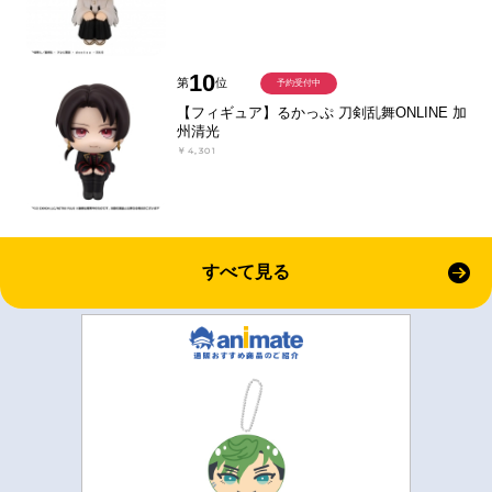
10
第
位
予約受付中
【フィギュア】るかっぷ 刀剣乱舞ONLINE 加
州清光
￥4,301
すべて見る