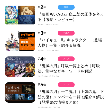
2
第
位
映画
『映画ちいかわ』島二郎の正体を考え
る【考察・レビュー】
2026-08-03 12:00
3
第
位
アニメ
『ハイキュー!!』キャラクター（登場
人物）一覧・紹介＆解説
2024-03-11 16:00
4
第
位
アニメ
『鬼滅の刃』呼吸一覧まとめ｜呼吸
法、常中などキーワードを解説
2023-06-15 19:00
5
第
位
アニメ
『鬼滅の刃』十二鬼月（上弦の鬼、下
弦の鬼）メンバーを一覧で紹介＆解説
（登場鬼の情報まとめ）
2023-06-20 00:00