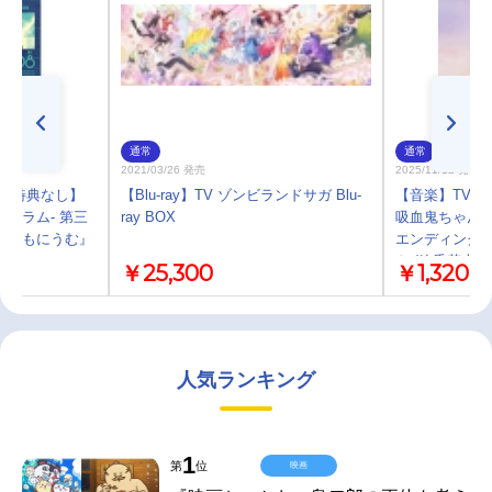
通常
通常
2021/03/26 発売
2025/11/12 発売
)・特典なし】
【Blu-ray】TV ゾンビランドサガ Blu-
【音楽】TVア
ルグラム- 第三
ray BOX
吸血鬼ちゃん』
んでもにうむ』
エンディングテ
ト /線香花火」
￥25,300
￥1,320
中美海)
人気ランキング
1
第
位
映画