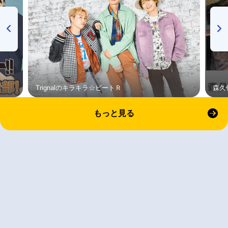
Trignalのキラキラ☆ビートＲ
森久
もっと見る