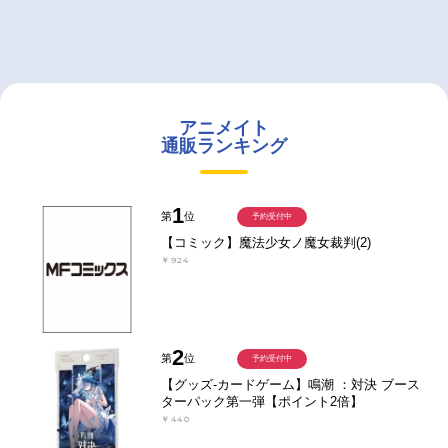
アニメイト
通販ランキング
1
第
位
予約受付中
【コミック】魔法少女ノ魔女裁判(2)
￥924
2
第
位
予約受付中
【グッズ-カードゲーム】鳴潮 ：対決 ブース
ターパック第一弾【ポイント2倍】
￥440