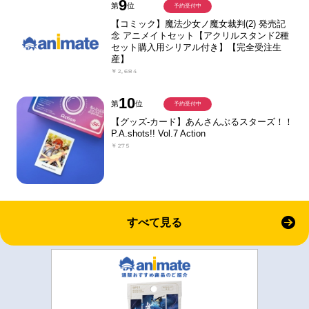
9
第
位
予約受付中
【コミック】魔法少女ノ魔女裁判(2) 発売記
念 アニメイトセット【アクリルスタンド2種
セット購入用シリアル付き】【完全受注生
産】
￥2,684
10
第
位
予約受付中
【グッズ-カード】あんさんぶるスターズ！！
P.A.shots!! Vol.7 Action
￥275
すべて見る