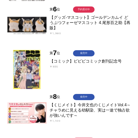
6
第
位
予約受付中
【グッズ-マスコット】ゴールデンカムイ ど
うぶつフォーゼマスコット 4.尾形百之助【再
販】
￥1,980
7
第
位
発売中
【コミック】ビビビコミック創刊記念号
￥935
8
第
位
発売中
【くじメイト】今井文也のくじメイトVol.4～
チャラめに見える幼馴染、実は一途で独占欲
が強いんです～
￥1,100