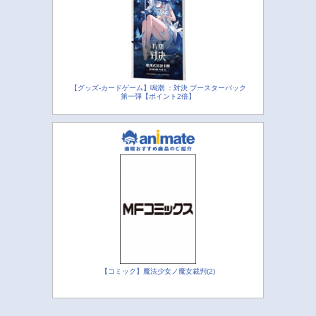
【グッズ-カードゲーム】鳴潮 ：対決 ブースターパック
第一弾【ポイント2倍】
【コミック】魔法少女ノ魔女裁判(2)