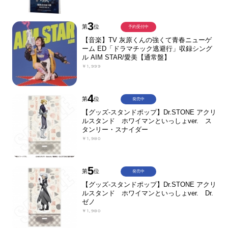
3
第
位
予約受付中
【音楽】TV 灰原くんの強くて青春ニューゲ
ーム ED「ドラマチック逃避行」収録シング
ル AIM STAR/愛美【通常盤】
￥1,999
4
第
位
発売中
【グッズ-スタンドポップ】Dr.STONE アクリ
ルスタンド ホワイマンといっしょver. ス
タンリー・スナイダー
￥1,980
5
第
位
発売中
【グッズ-スタンドポップ】Dr.STONE アクリ
ルスタンド ホワイマンといっしょver. Dr.
ゼノ
￥1,980