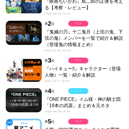
『映画ちいかわ』島二郎の正体を考え
る【考察・レビュー】
2026-08-03 12:00
2
第
位
アニメ
『鬼滅の刃』十二鬼月（上弦の鬼、下
弦の鬼）メンバーを一覧で紹介＆解説
（登場鬼の情報まとめ）
2023-06-20 00:00
3
第
位
アニメ
『ハイキュー!!』キャラクター（登場
人物）一覧・紹介＆解説
2024-03-11 16:00
4
第
位
マンガ・ラノベ
『ONE PIECE』イム様・神の騎士団
「19本の武器」まとめ＆元ネタ
2026-08-06 16:30
5
第
位
アニメ