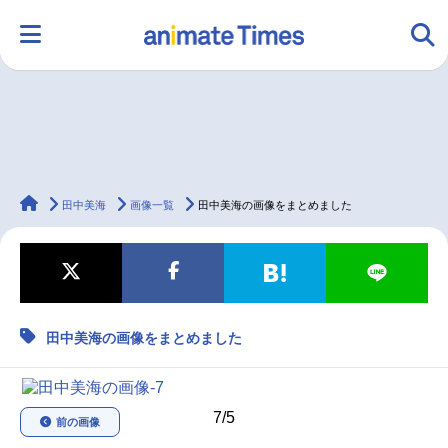
HOME
ランキング
アニメ
声優
animateTimes
ラジオ
みんなの声
グッズ
映画
田中美海
画像一覧
田中美海の画像をまとめました
マンガ・ラノベ
ゲーム・アプリ
音楽
コスプレ
田中美海の画像をまとめました
2.5次元
配信・Vtuber
トレンド
無料マンガ
最新記事一覧
7/5
前の画像
アニメ記事一覧
声優記事一覧