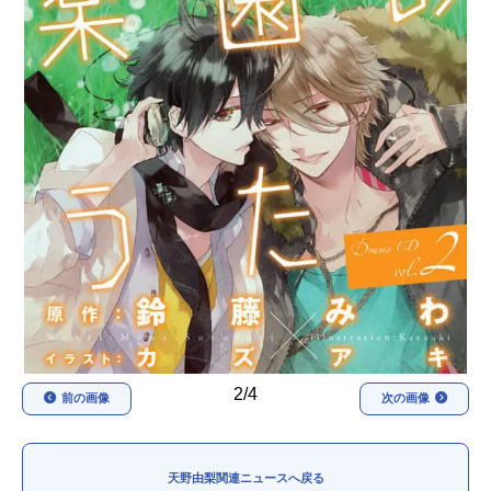
アニメ映画一覧
実写化映画一覧
今期アニメ曜日別一覧
春アニメ
夏アニメ
秋アニメ
冬アニメ
男性声優/女性声優一覧
FOLLOW US
2/4
前の画像
次の画像
天野由梨関連ニュースへ戻る