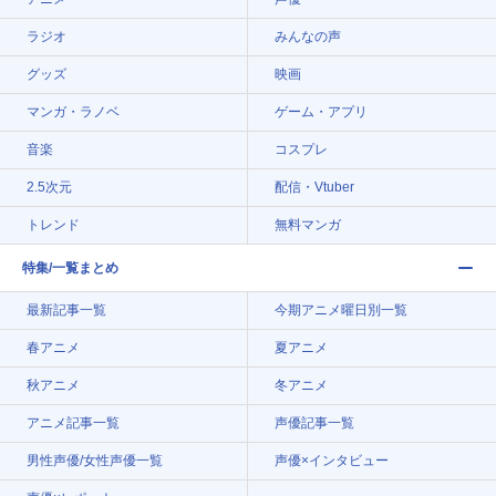
ラジオ
みんなの声
グッズ
映画
マンガ・ラノベ
ゲーム・アプリ
音楽
コスプレ
2.5次元
配信・Vtuber
トレンド
無料マンガ
特集/一覧まとめ
最新記事一覧
今期アニメ曜日別一覧
春アニメ
夏アニメ
秋アニメ
冬アニメ
アニメ記事一覧
声優記事一覧
男性声優/女性声優一覧
声優×インタビュー