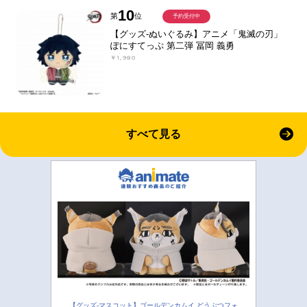
10
第
位
予約受付中
【グッズ-ぬいぐるみ】アニメ「鬼滅の刃」
ぽにすてっぷ 第二弾 冨岡 義勇
￥1,980
すべて見る
【グッズ-マスコット】ゴールデンカムイ どうぶつフォ