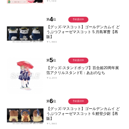
￥1,100
4
第
位
予約受付中
【グッズ-マスコット】ゴールデンカムイ ど
うぶつフォーゼマスコット 5.月島軍曹【再
販】
￥1,980
5
第
位
予約受付中
【グッズ-スタンドポップ】百合姫20周年展
箔アクリルスタンドE：あおのなち
￥2,200
6
第
位
予約受付中
【グッズ-マスコット】ゴールデンカムイ ど
うぶつフォーゼマスコット 6.鯉登少尉【再
販】
￥1,980