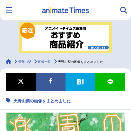
HOME
ランキング
アニメ
声優
ラジオ
みんなの声
グッズ
映画
animateTimes
天野由梨
画像一覧
天野由梨の画像をまとめました
マンガ・ラノベ
ゲーム・アプリ
音楽
コスプレ
天野由梨の画像をまとめました
2.5次元
配信・Vtuber
トレンド
無料マンガ
最新記事一覧
アニメ記事一覧
声優記事一覧