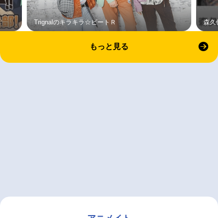
Trignalのキラキラ☆ビートＲ
森久
もっと見る