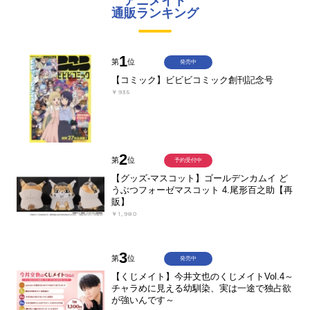
アニメイト
通販ランキング
1
第
位
発売中
【コミック】ビビビコミック創刊記念号
￥935
2
第
位
予約受付中
【グッズ-マスコット】ゴールデンカムイ ど
うぶつフォーゼマスコット 4.尾形百之助【再
販】
￥1,980
3
第
位
発売中
【くじメイト】今井文也のくじメイトVol.4～
チャラめに見える幼馴染、実は一途で独占欲
が強いんです～