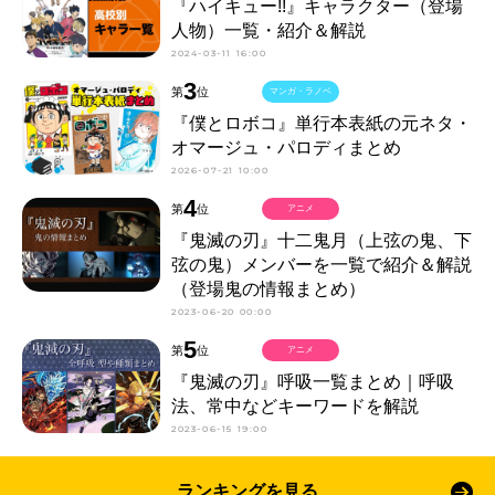
『ハイキュー!!』キャラクター（登場
人物）一覧・紹介＆解説
2024-03-11 16:00
3
第
位
マンガ・ラノベ
『僕とロボコ』単行本表紙の元ネタ・
オマージュ・パロディまとめ
2026-07-21 10:00
4
第
位
アニメ
『鬼滅の刃』十二鬼月（上弦の鬼、下
弦の鬼）メンバーを一覧で紹介＆解説
（登場鬼の情報まとめ）
2023-06-20 00:00
5
第
位
アニメ
『鬼滅の刃』呼吸一覧まとめ｜呼吸
法、常中などキーワードを解説
2023-06-15 19:00
ランキングを見る