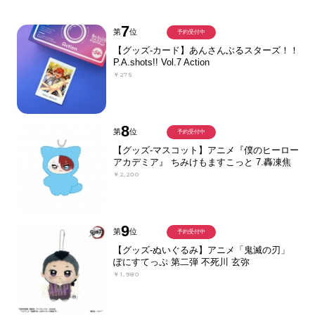
7
第
位
予約受付中
【グッズ-カード】あんさんぶるスターズ！！
P.A.shots!! Vol.7 Action
￥275
8
第
位
予約受付中
【グッズ-マスコット】アニメ『僕のヒーロー
アカデミア』 ちみけもますこっと 7.轟凍焦
￥2,200
9
第
位
予約受付中
【グッズ-ぬいぐるみ】アニメ「鬼滅の刃」
ぽにすてっぷ 第二弾 不死川 玄弥
￥1,980