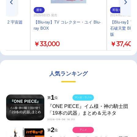
通常
即取り
2026/02/25 発売
2024/03/27 発売
ET 2 宇宙篇
【Blu-ray】TV コレクター・ユイ Blu-
【Blu-ray】
ray BOX
石破天驚 Blu-
版
￥33,000
￥37,400
人気ランキング
1
第
位
マンガ・ラノベ
『ONE PIECE』イム様・神の騎士団
「19本の武器」まとめ＆元ネタ
2026-08-06 16:30
2
第
位
アニメ