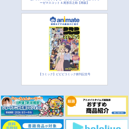
ーゼマスコット 4.尾形百之助【再販】
【コミック】ビビビコミック創刊記念号