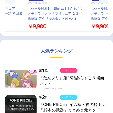
2024/05/29 発売
2024/04/24 発売
はプリキュア
【セール対象】【Blu-ray】TV キボウ
【セール対象】【
タク危機一髪 初回限
ノチカラ ～オトナプリキュア’２３～
ノチカラ ～オ
豪華版 アクリルスタンド付 vol.2
豪華版 アクリル
￥9,900
￥9,900
人気ランキング
1
第
位
アニメ
『たんプリ』第28話あらすじ＆場面
カット
2026-08-08 12:00
2
第
位
マンガ・ラノベ
『ONE PIECE』イム様・神の騎士団
「19本の武器」まとめ＆元ネタ