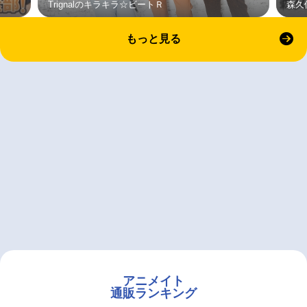
Trignalのキラキラ☆ビートＲ
森久
もっと見る
アニメイト
通販ランキング