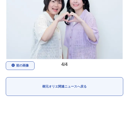
アニメ映画一覧
実写化映画一覧
今期アニメ曜日別一覧
春アニメ
夏アニメ
秋アニメ
冬アニメ
男性声優/女性声優一覧
4/4
前の画像
FOLLOW US
樹元オリエ関連ニュースへ戻る