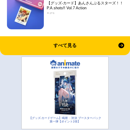
【グッズ-カード】あんさんぶるスターズ！！
P.A.shots!! Vol.7 Action
￥275
すべて見る
【グッズ-カードゲーム】鳴潮 ：対決 ブースターパック
第一弾【ポイント2倍】