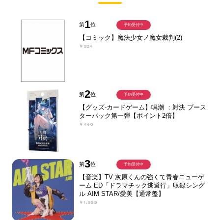
1
第
位
予約受付中
【コミック】魔法少女ノ魔女裁判(2)
￥924
2
第
位
予約受付中
【グッズ-カードゲーム】鳴潮 ：対決 ブース
ターパック第一弾【ポイント2倍】
￥440
3
第
位
予約受付中
【音楽】TV 灰原くんの強くて青春ニューゲ
ーム ED「ドラマチック逃避行」収録シング
ル AIM STAR/愛美【通常盤】
￥1,999