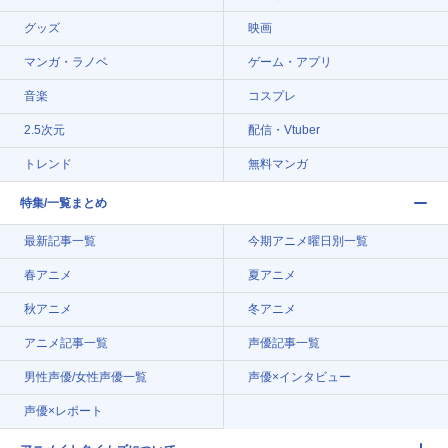
グッズ
映画
マンガ・ラノベ
ゲーム・アプリ
音楽
コスプレ
2.5次元
配信・Vtuber
トレンド
無料マンガ
特集/一覧まとめ
最新記事一覧
今期アニメ曜日別一覧
春アニメ
夏アニメ
秋アニメ
冬アニメ
アニメ記事一覧
声優記事一覧
男性声優/女性声優一覧
声優×インタビュー
声優×レポート