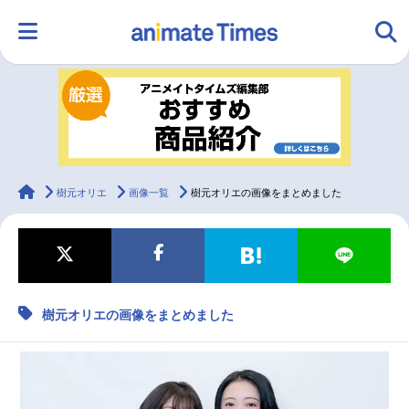
HOME
ランキング
アニメ
声優
ラジオ
みんなの声
グッズ
映画
animateTimes
樹元オリエ
画像一覧
樹元オリエの画像をまとめました
マンガ・ラノベ
ゲーム・アプリ
音楽
コスプレ
樹元オリエの画像をまとめました
2.5次元
配信・Vtuber
トレンド
無料マンガ
最新記事一覧
アニメ記事一覧
声優記事一覧