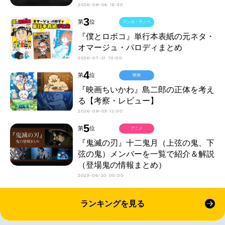
2026-08-06 16:30
3
第
位
マンガ・ラノベ
『僕とロボコ』単行本表紙の元ネタ・
オマージュ・パロディまとめ
2026-07-21 10:00
4
第
位
映画
『映画ちいかわ』島二郎の正体を考え
る【考察・レビュー】
2026-08-03 12:00
5
第
位
アニメ
『鬼滅の刃』十二鬼月（上弦の鬼、下
弦の鬼）メンバーを一覧で紹介＆解説
（登場鬼の情報まとめ）
2023-06-20 00:00
ランキングを見る