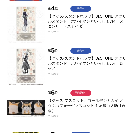
4
第
位
発売中
【グッズ-スタンドポップ】Dr.STONE アクリ
ルスタンド ホワイマンといっしょver. ス
タンリー・スナイダー
￥1,980
5
第
位
発売中
【グッズ-スタンドポップ】Dr.STONE アクリ
ルスタンド ホワイマンといっしょver. Dr.
ゼノ
￥1,980
6
第
位
予約受付中
【グッズ-マスコット】ゴールデンカムイ ど
うぶつフォーゼマスコット 4.尾形百之助【再
販】
￥1,980