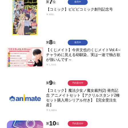
7
第
位
発売中
【コミック】ビビビコミック創刊記念号
￥935
8
第
位
発売中
【くじメイト】今井文也のくじメイトVol.4～
チャラめに見える幼馴染、実は一途で独占欲
が強いんです～
￥1,100
9
第
位
予約受付中
【コミック】魔法少女ノ魔女裁判(2) 発売記
念 アニメイトセット【アクリルスタンド2種
セット購入用シリアル付き】【完全受注生
産】
￥2,684
10
第
位
予約受付中