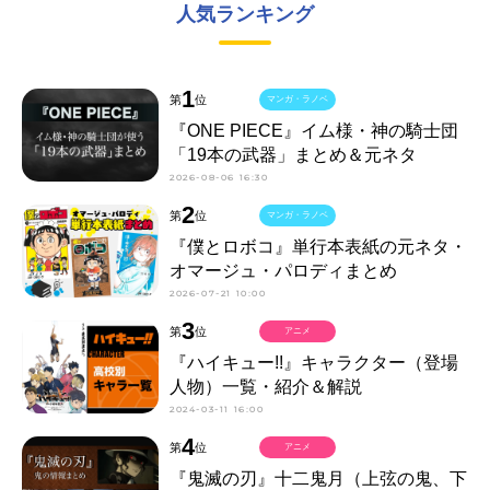
人気ランキング
1
第
位
マンガ・ラノベ
『ONE PIECE』イム様・神の騎士団
「19本の武器」まとめ＆元ネタ
2026-08-06 16:30
2
第
位
マンガ・ラノベ
『僕とロボコ』単行本表紙の元ネタ・
オマージュ・パロディまとめ
2026-07-21 10:00
3
第
位
アニメ
『ハイキュー!!』キャラクター（登場
人物）一覧・紹介＆解説
2024-03-11 16:00
4
第
位
アニメ
『鬼滅の刃』十二鬼月（上弦の鬼、下