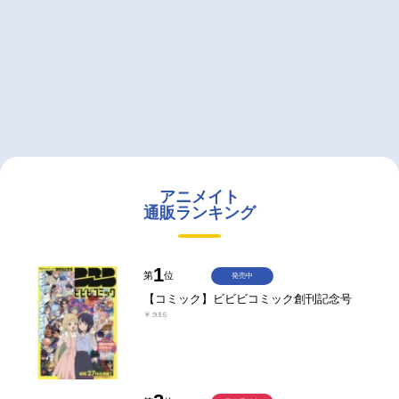
アニメイト
通販ランキング
1
第
位
発売中
【コミック】ビビビコミック創刊記念号
￥935