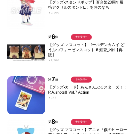
【グッズ-スタンドポップ】百合姫20周年展
箔アクリルスタンドE：あおのなち
￥2,200
6
第
位
予約受付中
【グッズ-マスコット】ゴールデンカムイ ど
うぶつフォーゼマスコット 6.鯉登少尉【再
販】
￥1,980
7
第
位
予約受付中
【グッズ-カード】あんさんぶるスターズ！！
P.A.shots!! Vol.7 Action
￥275
8
第
位
予約受付中
【グッズ-マスコット】アニメ『僕のヒーロー