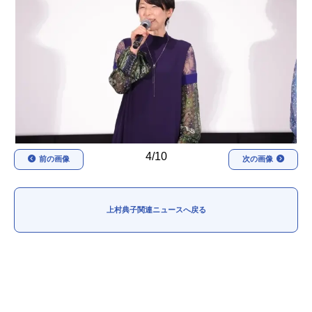
アニメ映画一覧
実写化映画一覧
今期アニメ曜日別一覧
春アニメ
夏アニメ
秋アニメ
冬アニメ
男性声優/女性声優一覧
4/10
前の画像
次の画像
FOLLOW US
上村典子関連ニュースへ戻る