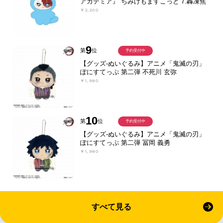
アカデミア』 ちみけもますこっと 7.轟凍焦
￥2,200
9
第
位
予約受付中
【グッズ-ぬいぐるみ】アニメ「鬼滅の刃」
ぽにすてっぷ 第二弾 不死川 玄弥
￥1,980
10
第
位
予約受付中
【グッズ-ぬいぐるみ】アニメ「鬼滅の刃」
ぽにすてっぷ 第二弾 冨岡 義勇
￥1,980
すべて見る