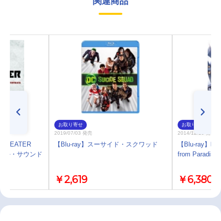
関連商品
お取り寄せ
お取り寄せ
2019/07/03 発売
2014/12/10 発売
D EATER
【Blu-ray】スーサイド・スクワッド
【Blu-ray】映
ジナル・サウンド
from Paradis
￥2,619
￥6,380