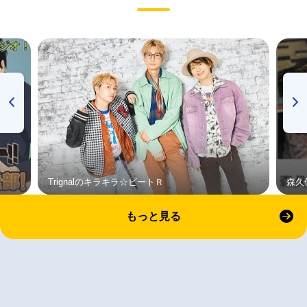
Trignalのキラキラ☆ビートＲ
森久
もっと見る