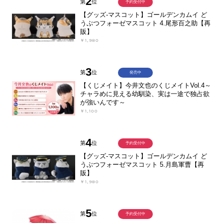
2
第
位
予約受付中
【グッズ-マスコット】ゴールデンカムイ ど
うぶつフォーゼマスコット 4.尾形百之助【再
販】
￥1,980
3
第
位
発売中
【くじメイト】今井文也のくじメイトVol.4～
チャラめに見える幼馴染、実は一途で独占欲
が強いんです～
￥1,100
4
第
位
予約受付中
【グッズ-マスコット】ゴールデンカムイ ど
うぶつフォーゼマスコット 5.月島軍曹【再
販】
￥1,980
5
第
位
予約受付中