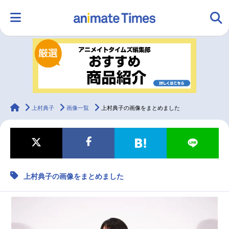
HOME
ランキング
アニメ
声優
ラジオ
みんなの声
グッズ
映画
animateTimes
上村典子
画像一覧
上村典子の画像をまとめました
マンガ・ラノベ
ゲーム・アプリ
音楽
コスプレ
上村典子の画像をまとめました
2.5次元
配信・Vtuber
トレンド
無料マンガ
最新記事一覧
アニメ記事一覧
声優記事一覧