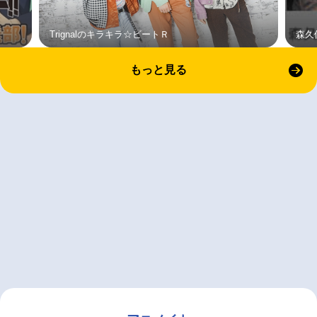
Trignalのキラキラ☆ビートＲ
森久
もっと見る