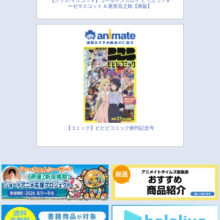
【グッズ-マスコット】ゴールデンカムイ どうぶつフォ
ーゼマスコット 4.尾形百之助【再販】
【コミック】ビビビコミック創刊記念号