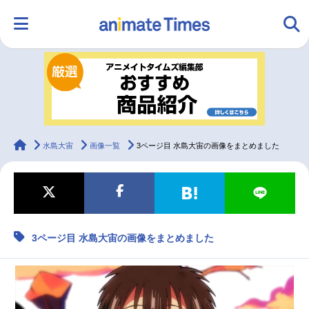
HOME
ランキング
アニメ
声優
ラジオ
みんなの声
グッズ
映画
animateTimes
水島大宙
画像一覧
3ページ目 水島大宙の画像をまとめました
マンガ・ラノベ
ゲーム・アプリ
音楽
コスプレ
3ページ目 水島大宙の画像をまとめました
2.5次元
配信・Vtuber
トレンド
無料マンガ
最新記事一覧
アニメ記事一覧
声優記事一覧