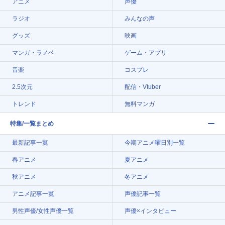
アニメ
声優
ラジオ
みんなの声
グッズ
映画
マンガ・ラノベ
ゲーム・アプリ
音楽
コスプレ
2.5次元
配信・Vtuber
トレンド
無料マンガ
特集/一覧まとめ
最新記事一覧
今期アニメ曜日別一覧
春アニメ
夏アニメ
秋アニメ
冬アニメ
アニメ記事一覧
声優記事一覧
男性声優/女性声優一覧
声優×インタビュー