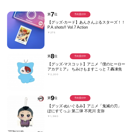
7
第
位
予約受付中
【グッズ-カード】あんさんぶるスターズ！！
P.A.shots!! Vol.7 Action
￥275
8
第
位
予約受付中
【グッズ-マスコット】アニメ『僕のヒーロー
アカデミア』 ちみけもますこっと 7.轟凍焦
￥2,200
9
第
位
予約受付中
【グッズ-ぬいぐるみ】アニメ「鬼滅の刃」
ぽにすてっぷ 第二弾 不死川 玄弥
￥1,980