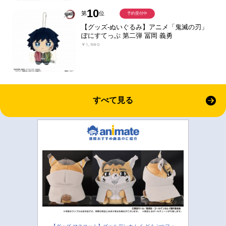
10
第
位
予約受付中
【グッズ-ぬいぐるみ】アニメ「鬼滅の刃」
ぽにすてっぷ 第二弾 冨岡 義勇
￥1,980
すべて見る