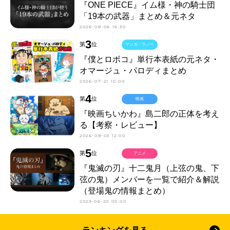
『ONE PIECE』イム様・神の騎士団
「19本の武器」まとめ＆元ネタ
2026-08-06 16:30
3
第
位
マンガ・ラノベ
『僕とロボコ』単行本表紙の元ネタ・
オマージュ・パロディまとめ
2026-07-21 10:00
4
第
位
映画
『映画ちいかわ』島二郎の正体を考え
る【考察・レビュー】
2026-08-03 12:00
5
第
位
アニメ
『鬼滅の刃』十二鬼月（上弦の鬼、下
弦の鬼）メンバーを一覧で紹介＆解説
（登場鬼の情報まとめ）
2023-06-20 00:00