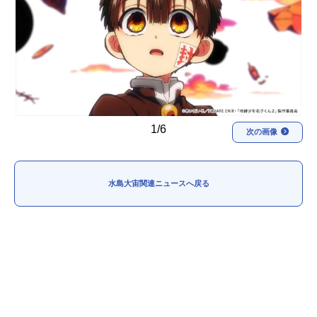
アニメ映画一覧
実写化映画一覧
今期アニメ曜日別一覧
春アニメ
夏アニメ
秋アニメ
冬アニメ
1/6
次の画像
男性声優/女性声優一覧
FOLLOW US
水島大宙関連ニュースへ戻る