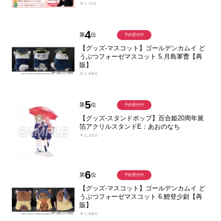
￥1,100
4
第
位
予約受付中
【グッズ-マスコット】ゴールデンカムイ ど
うぶつフォーゼマスコット 5.月島軍曹【再
販】
￥1,980
5
第
位
予約受付中
【グッズ-スタンドポップ】百合姫20周年展
箔アクリルスタンドE：あおのなち
￥2,200
6
第
位
予約受付中
【グッズ-マスコット】ゴールデンカムイ ど
うぶつフォーゼマスコット 6.鯉登少尉【再
販】
￥1,980