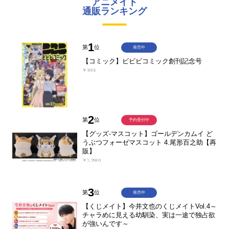
アニメイト
通販ランキング
1
第
位
発売中
【コミック】ビビビコミック創刊記念号
￥935
2
第
位
予約受付中
【グッズ-マスコット】ゴールデンカムイ ど
うぶつフォーゼマスコット 4.尾形百之助【再
販】
￥1,980
3
第
位
発売中
【くじメイト】今井文也のくじメイトVol.4～
チャラめに見える幼馴染、実は一途で独占欲
が強いんです～