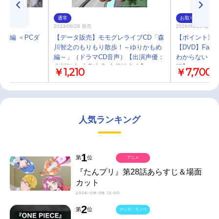
通常
お取り寄せ
2023/06/28 発売
2026/03/25 発売
蛟編 ＜PCダ
【データ販売】モモグレライブCD「森
【ポイント還元
川智之のもりもり散歩！～ゆりかもめ
【DVD】Fate/
編～」（ドラマCD音声）【出演声優：
わからない Se
森川智之 水島大宙 立花慎之介】
版】
￥1,210
￥7,700
人気ランキング
1
第
位
アニメ
『たんプリ』第28話あらすじ＆場面
カット
2026-08-08 12:00
2
第
位
マンガ・ラノベ