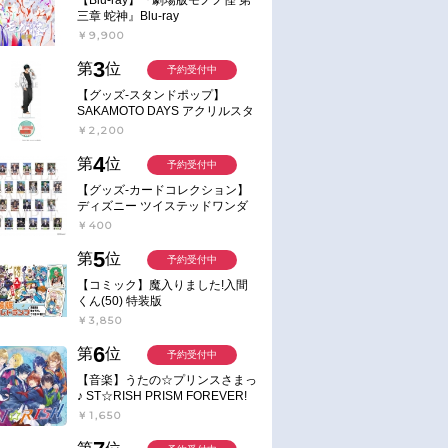
三章 蛇神』Blu-ray
￥9,900
3
第
位
予約受付中
【グッズ-スタンドポップ】
SAKAMOTO DAYS アクリルスタ
ンド～Sunny Afternoon～ 4.南雲
￥2,200
4
第
位
予約受付中
【グッズ-カードコレクション】
ディズニー ツイステッドワンダ
ーランド ランダムカードコレク
￥400
ション クラブ・ウェアver.
5
第
位
予約受付中
【コミック】魔入りました!入間
くん(50) 特装版
￥3,850
6
第
位
予約受付中
【音楽】うたの☆プリンスさまっ
♪ ST☆RISH PRISM FOREVER!
￥1,650