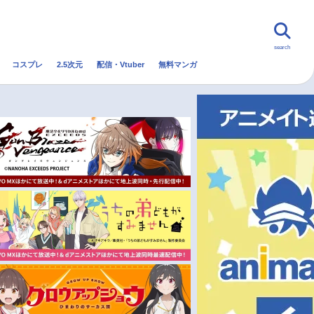
search
コスプレ
2.5次元
配信・Vtuber
無料マンガ
んなの声
グッズ
映画
・Vtuber
トレンド
無料マンガ
秋アニメ
冬アニメ