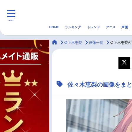
menu
HOME
ランキング
トレンド
アニメ
声優
HOME
ランキング
アニ
animateTimes
佐々木恵梨
画像一覧
佐々木恵梨の
マンガ・ラノベ
ゲーム・アプリ
音楽
最新記事一覧
佐々木恵梨の画像をま
アニメ記事一覧
声優記事一覧