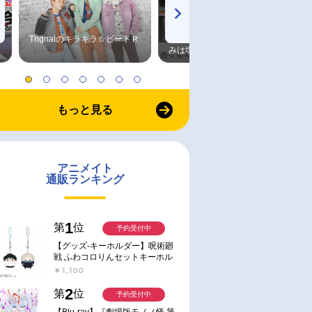
Trignalのキラキラ☆ビートＲ
森久保祥太郎×浪川大輔 つま
みは塩だけ
もっと見る
アニメイト
通販ランキング
1
第
位
予約受付中
【グッズ-キーホルダー】呪術廻
戦 ふわコロりんセットキーホル
ダー【アニメイト特典付】
￥1,100
2
第
位
予約受付中
【Blu-ray】『劇場版モノノ怪 第