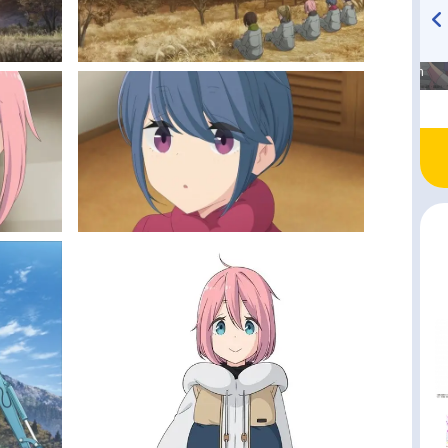
高橋美紀のおんぷの気持ち
TVアニメ『戦隊大失格』
♪ in アニメイトタイムズ
radio 大直会 2nd season