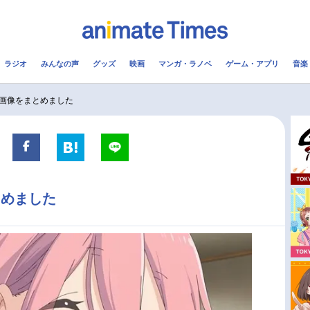
ラジオ
みんなの声
グッズ
映画
マンガ・ラノベ
ゲーム・アプリ
音楽
メ
声優
ラジオ
み
画像をまとめました
コスプレ
2.5次元
配信
アニメ映画一覧
今期アニメ曜日別一覧
とめました
実写化映画一覧
春アニメ
男性声優/女性声優一覧
夏アニメ
FOLLOW US