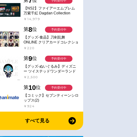
7
第
位
予約受付中
【NS2】ファイアーエムブレム
万紫千紅 Dagdan Collection
￥14,979
8
第
位
予約受付中
【グッズ-食品】刀剣乱舞
ONLINE クリアカードコレクショ
ンガム
￥220
9
第
位
予約受付中
【グッズ-ぬいぐるみ】ディズニ
ー ツイステッドワンダーランド
ミニミニぬいぐるみ(クラブ・ウ
￥2,500
ェアver.) イデア・シュラウド
10
第
位
予約受付中
【コミック】セブンティーンシロ
ップス(2)
￥924
すべて見る