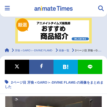
HOME
ランキング
アニメ
声優
ラジオ
みんなの声
グッズ
映画
animateTimes
牙狼＜GARO＞-DIVINE FLAME-
画像一覧
2ページ目 牙狼＜GARO＞-DIVINE FLAME-の画像をまとめました
マンガ・ラノベ
ゲーム・アプリ
音楽
コスプレ
2ページ目 牙狼＜GARO＞-DIVINE FLAME-の画像をまとめま
2.5次元
配信・Vtuber
トレンド
無料マンガ
した
最新記事一覧
アニメ記事一覧
声優記事一覧