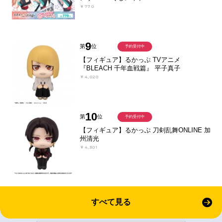
￥770
9
第
位
予約受付中
【フィギュア】るかっぷ TVアニメ
『BLEACH 千年血戦篇』 平子真子
￥4,020
10
第
位
予約受付中
【フィギュア】るかっぷ 刀剣乱舞ONLINE 加
州清光
￥4,301
すべて見る