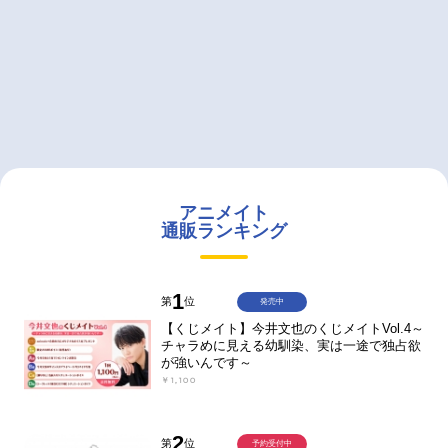
アニメイト
通販ランキング
1
第
位
発売中
【くじメイト】今井文也のくじメイトVol.4～
チャラめに見える幼馴染、実は一途で独占欲
が強いんです～
￥1,100
2
第
位
予約受付中