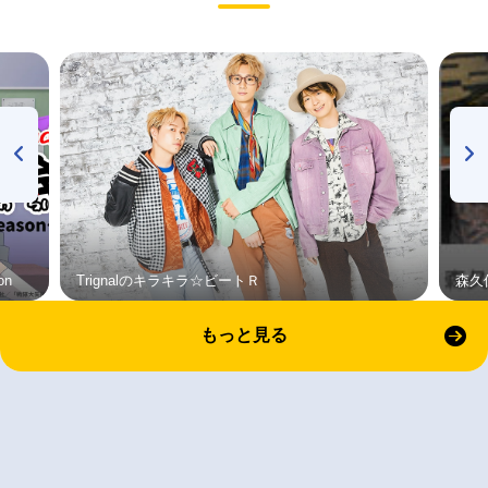
on
Trignalのキラキラ☆ビートＲ
森久
もっと見る