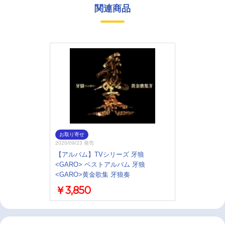
関連商品
お取り寄せ
2020/09/23 発売
【アルバム】TVシリーズ 牙狼
<GARO> ベストアルバム 牙狼
<GARO>黄金歌集 牙狼奏
￥3,850