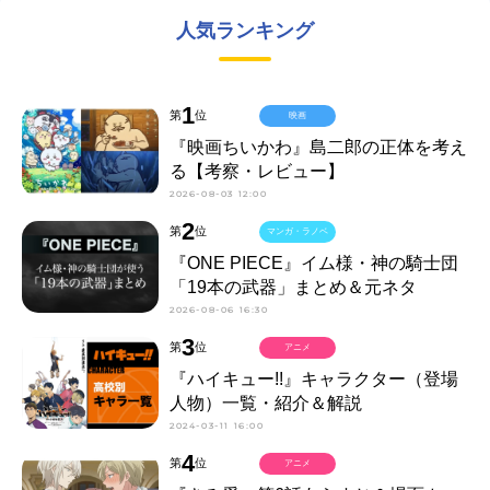
人気ランキング
1
第
位
映画
『映画ちいかわ』島二郎の正体を考え
る【考察・レビュー】
2026-08-03 12:00
2
第
位
マンガ・ラノベ
『ONE PIECE』イム様・神の騎士団
「19本の武器」まとめ＆元ネタ
2026-08-06 16:30
3
第
位
アニメ
『ハイキュー!!』キャラクター（登場
人物）一覧・紹介＆解説
2024-03-11 16:00
4
第
位
アニメ