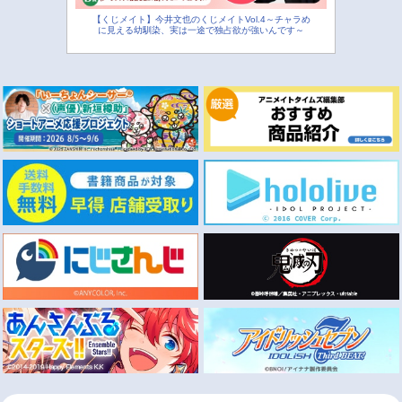
【くじメイト】今井文也のくじメイトVol.4～チャラめ
に見える幼馴染、実は一途で独占欲が強いんです～