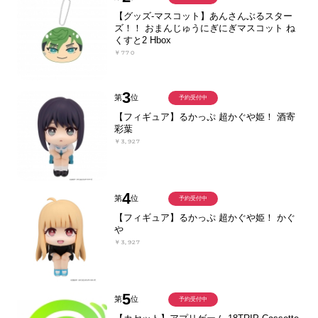
【グッズ-マスコット】あんさんぶるスター
ズ！！ おまんじゅうにぎにぎマスコット ね
くすと2 Hbox
￥770
3
第
位
予約受付中
【フィギュア】るかっぷ 超かぐや姫！ 酒寄
彩葉
￥3,927
4
第
位
予約受付中
【フィギュア】るかっぷ 超かぐや姫！ かぐ
や
￥3,927
5
第
位
予約受付中