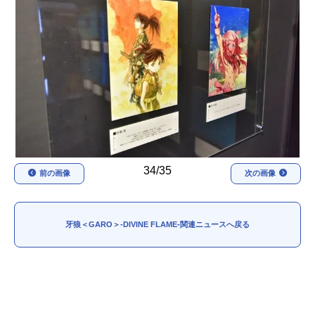
アニメ映画一覧
実写化映画一覧
今期アニメ曜日別一覧
春アニメ
夏アニメ
秋アニメ
冬アニメ
男性声優/女性声優一覧
34/35
前の画像
次の画像
FOLLOW US
牙狼＜GARO＞-DIVINE FLAME-関連ニュースへ戻る