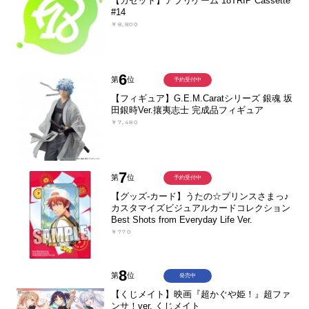
【カセット】アプリゲーム 18TRIP Cassette
#14
￥8,800
6
第
位
予約受付中
【フィギュア】G.E.M.Caratシリーズ 銀魂 坂
田銀時Ver.攘夷志士 完成品フィギュア
￥7,480
7
第
位
予約受付中
【グッズ-カード】うたの☆プリンスさまっ♪
カスタマイズビジュアルカードコレクション
Best Shots from Everyday Life Ver.
￥770
8
第
位
発売中
【くじメイト】映画『超かぐや姫！』超ファ
ンサ！ver. くじメイト