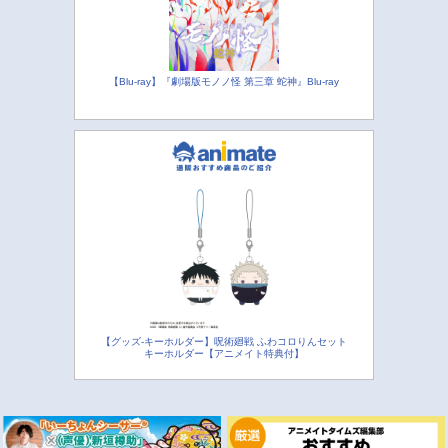
【Blu-ray】『劇場版モノノ怪 第三章 蛇神』Blu-ray
【グッズ-キーホルダー】呪術廻戦 ふわコロりんセット
キーホルダー【アニメイト特典付】