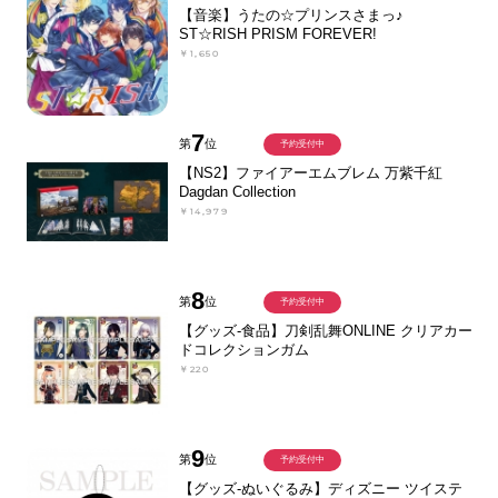
【音楽】うたの☆プリンスさまっ♪
ST☆RISH PRISM FOREVER!
￥1,650
7
第
位
予約受付中
【NS2】ファイアーエムブレム 万紫千紅
Dagdan Collection
￥14,979
8
第
位
予約受付中
【グッズ-食品】刀剣乱舞ONLINE クリアカー
ドコレクションガム
￥220
9
第
位
予約受付中
【グッズ-ぬいぐるみ】ディズニー ツイステ