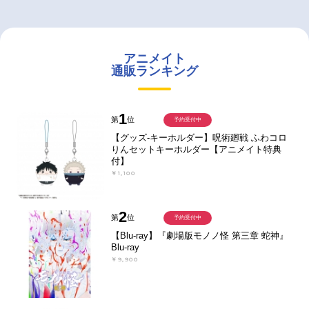
アニメイト
通販ランキング
1
第
位
予約受付中
【グッズ-キーホルダー】呪術廻戦 ふわコロ
りんセットキーホルダー【アニメイト特典
付】
￥1,100
2
第
位
予約受付中
【Blu-ray】『劇場版モノノ怪 第三章 蛇神』
Blu-ray
￥9,900