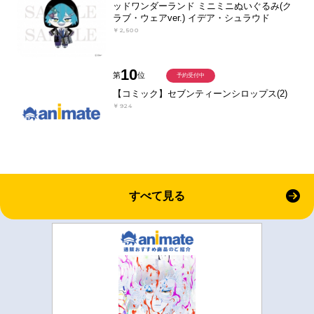
ッドワンダーランド ミニミニぬいぐるみ(ク
ラブ・ウェアver.) イデア・シュラウド
￥2,500
10
第
位
予約受付中
【コミック】セブンティーンシロップス(2)
￥924
すべて見る