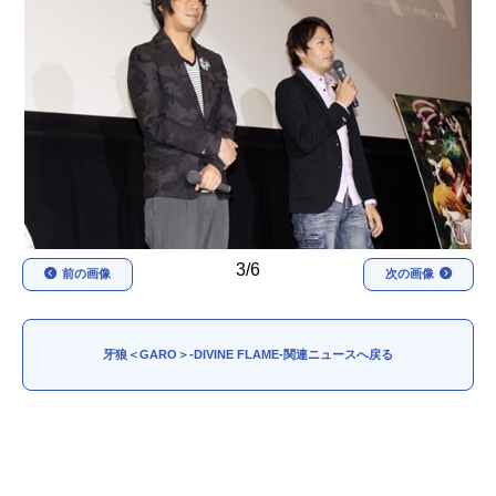
アニメ映画一覧
実写化映画一覧
今期アニメ曜日別一覧
春アニメ
夏アニメ
秋アニメ
冬アニメ
男性声優/女性声優一覧
3/6
前の画像
次の画像
FOLLOW US
牙狼＜GARO＞-DIVINE FLAME-関連ニュースへ戻る