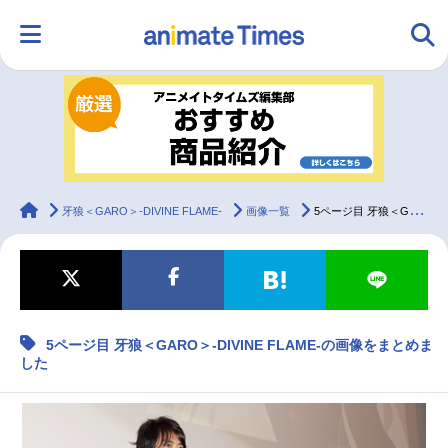
HOME
ランキング
アニメ
声優
ラジオ
みんなの声
グッズ
映画
animateTimes
牙狼＜GARO＞-DIVINE FLAME-
画像一覧
5ページ目 牙狼＜GARO＞-DIVINE FLAME-の画像をまとめました
マンガ・ラノベ
ゲーム・アプリ
音楽
コスプレ
5ページ目 牙狼＜GARO＞-DIVINE FLAME-の画像をまとめま
2.5次元
配信・Vtuber
トレンド
無料マンガ
した
最新記事一覧
アニメ記事一覧
声優記事一覧