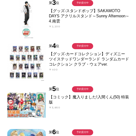
3
第
位
予約受付中
【グッズ-スタンドポップ】SAKAMOTO
DAYS アクリルスタンド～Sunny Afternoon～
4.南雲
￥2,200
4
第
位
予約受付中
【グッズ-カードコレクション】ディズニー
ツイステッドワンダーランド ランダムカード
コレクション クラブ・ウェアver.
￥400
5
第
位
予約受付中
【コミック】魔入りました!入間くん(50) 特装
版
￥3,850
6
第
位
予約受付中