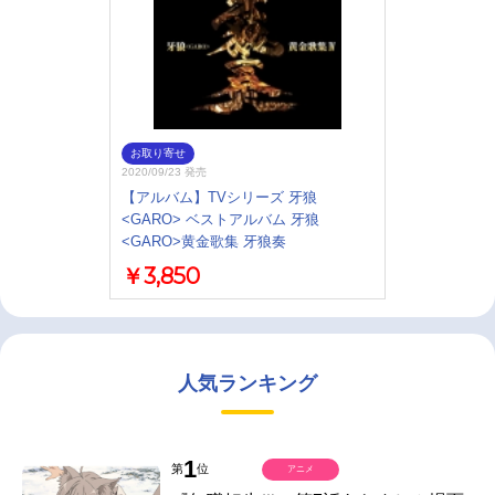
お取り寄せ
2020/09/23 発売
【アルバム】TVシリーズ 牙狼
<GARO> ベストアルバム 牙狼
<GARO>黄金歌集 牙狼奏
￥3,850
人気ランキング
1
第
位
アニメ