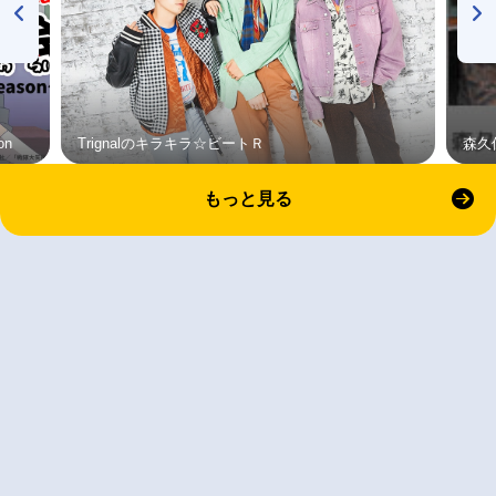
on
Trignalのキラキラ☆ビートＲ
森久
もっと見る