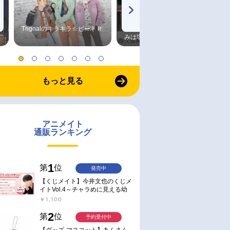
Trignalのキラキラ☆ビートＲ
森久保祥太郎×浪川大輔 つま
みは塩だけ
もっと見る
アニメイト
通販ランキング
1
第
位
発売中
【くじメイト】今井文也のくじメ
イトVol.4～チャラめに見える幼
馴染、実は一途で独占欲が強いん
￥1,100
です～
2
第
位
予約受付中
【グッズ-マスコット】あんさん