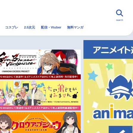
search
コスプレ
2.5次元
配信・Vtuber
無料マンガ
んなの声
グッズ
映画
・Vtuber
トレンド
無料マンガ
秋アニメ
冬アニメ