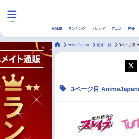
menu
HOME
ランキング
トレンド
アニメ
声優
HOME
ランキング
アニ
animateTimes
AnimeJapan
画像一覧
3ページ目 
マンガ・ラノベ
ゲーム・アプリ
音楽
最新記事一覧
3ページ目 AnimeJa
アニメ記事一覧
声優記事一覧