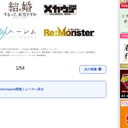
1/54
次の画像
nimeJapan関連ニュースへ戻る