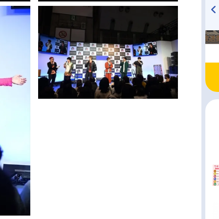
TVアニメ『戦隊大失格』
ハイキュー!! 烏野高校放送部!
radio 大直会 2nd season