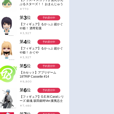
ぶるスターズ！！ おまんじゅう
にぎにぎマスコット ねくすと2
￥770
Hbox
3
第
位
予約受付中
【フィギュア】るかっぷ 超かぐ
や姫！ 酒寄彩葉
￥3,927
4
第
位
予約受付中
【フィギュア】るかっぷ 超かぐ
や姫！ かぐや
￥3,927
5
第
位
予約受付中
【カセット】アプリゲーム
18TRIP Cassette #14
￥8,800
6
第
位
予約受付中
【フィギュア】G.E.M.Caratシリ
ーズ 銀魂 坂田銀時Ver.攘夷志士
完成品フィギュア
￥7,480