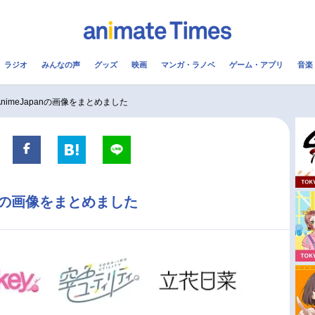
ラジオ
みんなの声
グッズ
映画
マンガ・ラノベ
ゲーム・アプリ
音楽
メ
声優
ラジオ
み
AnimeJapanの画像をまとめました
コスプレ
2.5次元
配信
アニメ映画一覧
今期アニメ曜日別一覧
panの画像をまとめました
実写化映画一覧
春アニメ
男性声優/女性声優一覧
夏アニメ
FOLLOW US