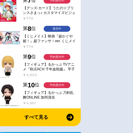
7
第
位
予約受付中
【グッズ-カード】うたの☆プリ
ンスさまっ♪ カスタマイズビジュ
アルカードコレクション Best
￥770
Shots from Everyday Life Ver.
8
第
位
発売中
【くじメイト】映画『超かぐや
姫！』超ファンサ！ver. くじメイ
ト
￥770
9
第
位
予約受付中
【フィギュア】るかっぷ TVアニ
メ『BLEACH 千年血戦篇』 平子
真子
￥4,020
10
第
位
予約受付中
【フィギュア】るかっぷ 刀剣乱
舞ONLINE 加州清光
￥4,301
すべて見る