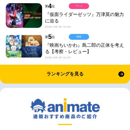
4
第
位
アニメ
『仮面ライダーゼッツ』万津莫の魅力
に迫る
2026-08-05 12:00
5
第
位
映画
『映画ちいかわ』島二郎の正体を考え
る【考察・レビュー】
2026-08-03 12:00
ランキングを見る