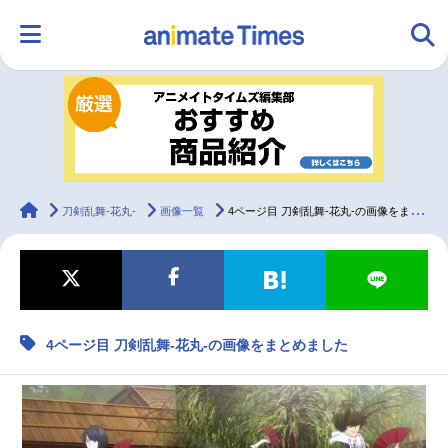
HOME
ランキング
アニメ
声優
ラジオ
みんなの声
グッズ
映画
animateTimes
刀剣乱舞-花丸-
画像一覧
4ページ目 刀剣乱舞-花丸-の画像をまとめました
マンガ・ラノベ
ゲーム・アプリ
音楽
コスプレ
4ページ目 刀剣乱舞-花丸-の画像をまとめました
2.5次元
配信・Vtuber
トレンド
無料マンガ
最新記事一覧
アニメ記事一覧
声優記事一覧