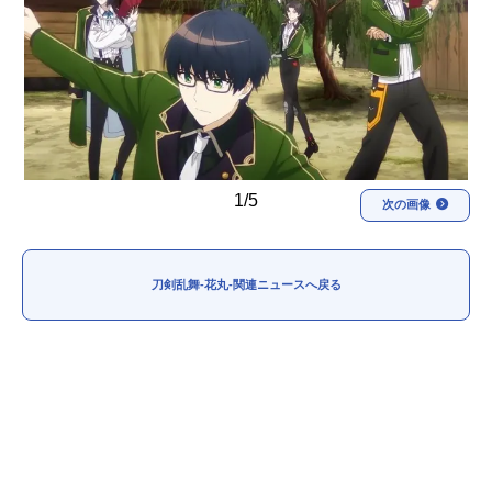
アニメ映画一覧
実写化映画一覧
今期アニメ曜日別一覧
春アニメ
夏アニメ
秋アニメ
冬アニメ
1/5
次の画像
男性声優/女性声優一覧
FOLLOW US
刀剣乱舞-花丸-関連ニュースへ戻る