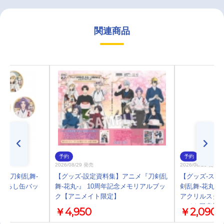
関連商品
予約
予約
2026/08/29 発売
2026/08/29 発売
メ『刀剣乱舞-
【グッズ-設定資料集】アニメ『刀剣乱
【グッズ-スタ
き下ろし缶バッ
舞-花丸-』 10周年記念メモリアルブッ
剣乱舞-花丸-
ク【アニメイト限定】
アクリルスタ
メイト限定】
￥4,950
￥2,090