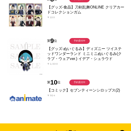
【グッズ-食品】刀剣乱舞ONLINE クリアカー
ドコレクションガム
￥220
9
第
位
予約受付中
【グッズ-ぬいぐるみ】ディズニー ツイステ
ッドワンダーランド ミニミニぬいぐるみ(ク
ラブ・ウェアver.) イデア・シュラウド
￥2,500
10
第
位
予約受付中
【コミック】セブンティーンシロップス(2)
￥924