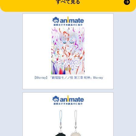
すべて見る
【Blu-ray】『劇場版モノノ怪 第三章 蛇神』Blu-ray