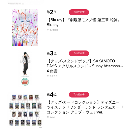
2
第
位
予約受付中
【Blu-ray】『劇場版モノノ怪 第三章 蛇神』
Blu-ray
￥9,900
3
第
位
予約受付中
【グッズ-スタンドポップ】SAKAMOTO
DAYS アクリルスタンド～Sunny Afternoon～
4.南雲
￥2,200
4
第
位
予約受付中
【グッズ-カードコレクション】ディズニー
ツイステッドワンダーランド ランダムカード
コレクション クラブ・ウェアver.
￥400