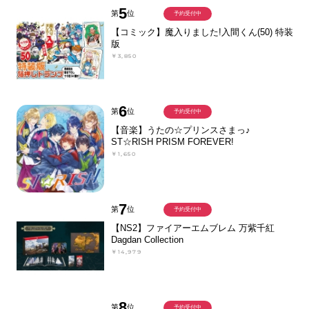
5
第
位
予約受付中
【コミック】魔入りました!入間くん(50) 特装
版
￥3,850
6
第
位
予約受付中
【音楽】うたの☆プリンスさまっ♪
ST☆RISH PRISM FOREVER!
￥1,650
7
第
位
予約受付中
【NS2】ファイアーエムブレム 万紫千紅
Dagdan Collection
￥14,979
8
第
位
予約受付中