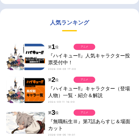
人気ランキング
1
第
位
アニメ
『ハイキュー!!』人気キャラクター投
票受付中！
2026-08-03 17:00
2
第
位
アニメ
『ハイキュー!!』キャラクター（登場
人物）一覧・紹介＆解説
2024-03-11 16:00
3
第
位
アニメ
『無職転生Ⅲ』第7話あらすじ＆場面
カット
2026-08-05 19:01