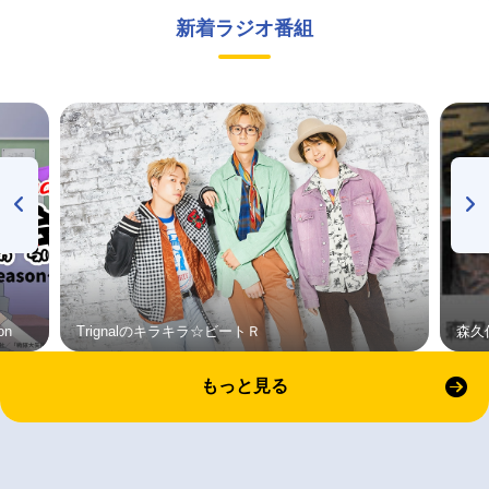
新着ラジオ番組
on
Trignalのキラキラ☆ビートＲ
森久
もっと見る