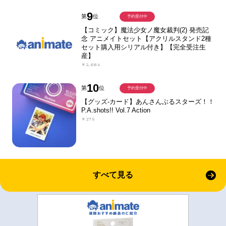
9
第
位
予約受付中
【コミック】魔法少女ノ魔女裁判(2) 発売記
念 アニメイトセット【アクリルスタンド2種
セット購入用シリアル付き】【完全受注生
産】
￥2,684
10
第
位
予約受付中
【グッズ-カード】あんさんぶるスターズ！！
P.A.shots!! Vol.7 Action
￥275
すべて見る