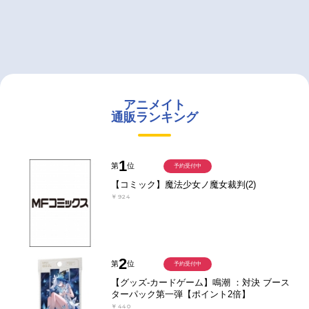
アニメイト
通販ランキング
1
第
位
予約受付中
【コミック】魔法少女ノ魔女裁判(2)
￥924
2
第
位
予約受付中
【グッズ-カードゲーム】鳴潮 ：対決 ブース
ターパック第一弾【ポイント2倍】
￥440