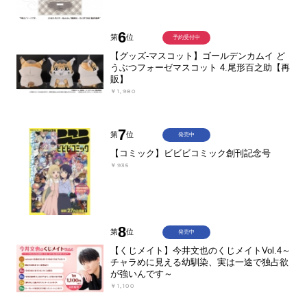
6
第
位
予約受付中
【グッズ-マスコット】ゴールデンカムイ ど
うぶつフォーゼマスコット 4.尾形百之助【再
販】
￥1,980
7
第
位
発売中
【コミック】ビビビコミック創刊記念号
￥935
8
第
位
発売中
【くじメイト】今井文也のくじメイトVol.4～
チャラめに見える幼馴染、実は一途で独占欲
が強いんです～
￥1,100