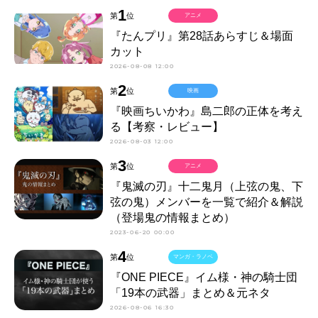
1
第
位
アニメ
『たんプリ』第28話あらすじ＆場面
カット
2026-08-08 12:00
2
第
位
映画
『映画ちいかわ』島二郎の正体を考え
る【考察・レビュー】
2026-08-03 12:00
3
第
位
アニメ
『鬼滅の刃』十二鬼月（上弦の鬼、下
弦の鬼）メンバーを一覧で紹介＆解説
（登場鬼の情報まとめ）
2023-06-20 00:00
4
第
位
マンガ・ラノベ
『ONE PIECE』イム様・神の騎士団
「19本の武器」まとめ＆元ネタ
2026-08-06 16:30