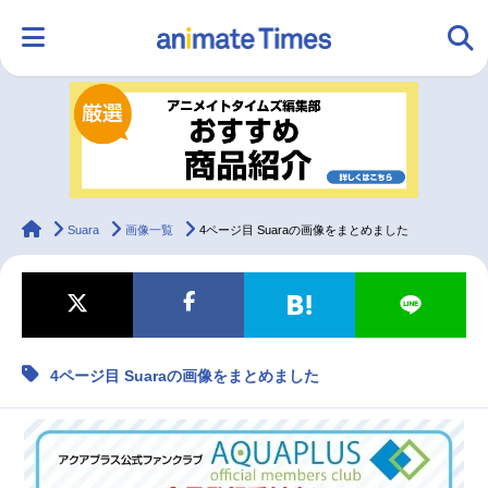
HOME
ランキング
アニメ
声優
ラジオ
みんなの声
グッズ
映画
animateTimes
Suara
画像一覧
4ページ目 Suaraの画像をまとめました
マンガ・ラノベ
ゲーム・アプリ
音楽
コスプレ
4ページ目 Suaraの画像をまとめました
2.5次元
配信・Vtuber
トレンド
無料マンガ
最新記事一覧
アニメ記事一覧
声優記事一覧