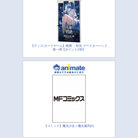
【グッズ-カードゲーム】鳴潮 ：対決 ブースターパック
第一弾【ポイント2倍】
【コミック】魔法少女ノ魔女裁判(2)