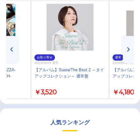
お取り寄せ
通常
2024/04/24 発売
2024/04/24 発売
PAZZA-
【アルバム】Suara/The Best 2 ～タイ
【アルバム】Suar
ATCH-
アップコレクション～ 通常盤
アップコレクシ
ara
￥3,520
￥4,180
人気ランキング