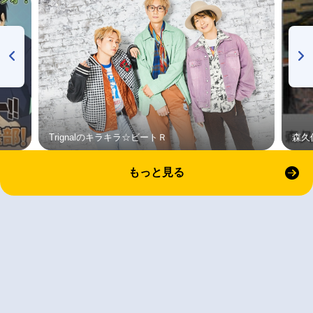
Trignalのキラキラ☆ビートＲ
森久
もっと見る