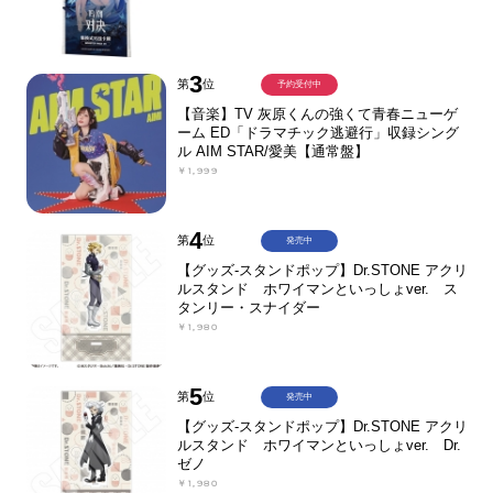
3
第
位
予約受付中
【音楽】TV 灰原くんの強くて青春ニューゲ
ーム ED「ドラマチック逃避行」収録シング
ル AIM STAR/愛美【通常盤】
￥1,999
4
第
位
発売中
【グッズ-スタンドポップ】Dr.STONE アクリ
ルスタンド ホワイマンといっしょver. ス
タンリー・スナイダー
￥1,980
5
第
位
発売中
【グッズ-スタンドポップ】Dr.STONE アクリ
ルスタンド ホワイマンといっしょver. Dr.
ゼノ
￥1,980