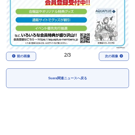
アニメ映画一覧
実写化映画一覧
今期アニメ曜日別一覧
春アニメ
夏アニメ
秋アニメ
冬アニメ
2/3
前の画像
次の画像
男性声優/女性声優一覧
FOLLOW US
Suara関連ニュースへ戻る