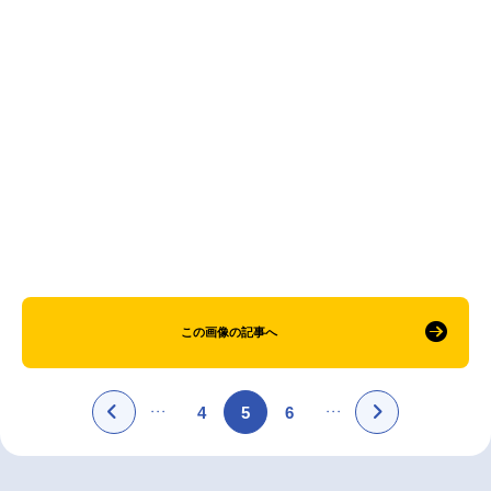
アニメ映画一覧
実写化映画一覧
今期アニメ曜日別一覧
春アニメ
夏アニメ
秋アニメ
冬アニメ
男性声優/女性声優一覧
FOLLOW US
この画像の記事へ
4
5
6