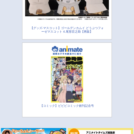
【グッズ-マスコット】ゴールデンカムイ どうぶつフォ
ーゼマスコット 4.尾形百之助【再販】
【コミック】ビビビコミック創刊記念号