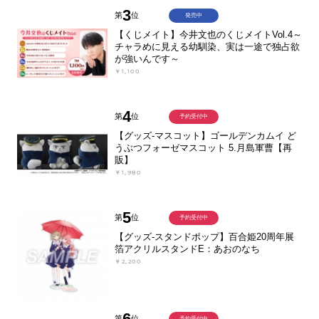
3
第
位
発売中
【くじメイト】今井文也のくじメイトVol.4～
チャラめに見える幼馴染、実は一途で独占欲
が強いんです～
￥1,100
4
第
位
予約受付中
【グッズ-マスコット】ゴールデンカムイ ど
うぶつフォーゼマスコット 5.月島軍曹【再
販】
￥1,980
5
第
位
予約受付中
【グッズ-スタンドポップ】百合姫20周年展
箔アクリルスタンドE：あおのなち
￥2,200
6
第
位
予約受付中