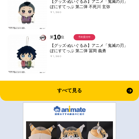
【グッズ-ぬいぐるみ】アニメ「鬼滅の刃」
ぽにすてっぷ 第二弾 不死川 玄弥
￥1,980
10
第
位
予約受付中
【グッズ-ぬいぐるみ】アニメ「鬼滅の刃」
ぽにすてっぷ 第二弾 冨岡 義勇
￥1,980
すべて見る