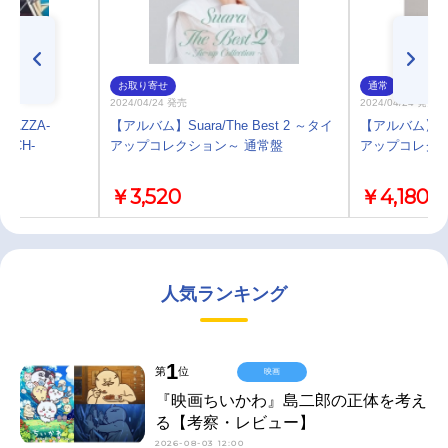
お取り寄せ
通常
2024/04/24 発売
2024/04/24 発売
PAZZA-
【アルバム】Suara/The Best 2 ～タイ
【アルバム】Suar
ATCH-
アップコレクション～ 通常盤
アップコレクシ
ara
￥3,520
￥4,180
人気ランキング
1
第
位
映画
『映画ちいかわ』島二郎の正体を考え
る【考察・レビュー】
2026-08-03 12:00