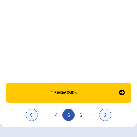
アニメ映画一覧
実写化映画一覧
今期アニメ曜日別一覧
春アニメ
夏アニメ
秋アニメ
冬アニメ
男性声優/女性声優一覧
FOLLOW US
この画像の記事へ
4
5
6