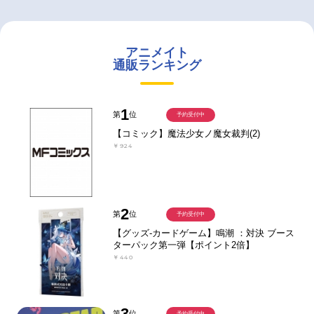
アニメイト
通販ランキング
1
第
位
予約受付中
【コミック】魔法少女ノ魔女裁判(2)
￥924
2
第
位
予約受付中
【グッズ-カードゲーム】鳴潮 ：対決 ブース
ターパック第一弾【ポイント2倍】
￥440
3
第
位
予約受付中