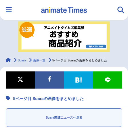
HOME
ランキング
アニメ
声優
ラジオ
みんなの声
グッズ
映画
animateTimes
Suara
画像一覧
5ページ目 Suaraの画像をまとめました
マンガ・ラノベ
ゲーム・アプリ
音楽
コスプレ
5ページ目 Suaraの画像をまとめました
2.5次元
配信・Vtuber
トレンド
無料マンガ
最新記事一覧
Suara関連ニュースへ戻る
アニメ記事一覧
声優記事一覧