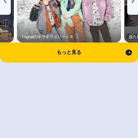
Trignalのキラキラ☆ビートＲ
森久
もっと見る