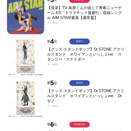
【音楽】TV 灰原くんの強くて青春ニューゲ
ーム ED「ドラマチック逃避行」収録シング
ル AIM STAR/愛美【通常盤】
￥1,999
4
第
位
発売中
【グッズ-スタンドポップ】Dr.STONE アクリ
ルスタンド ホワイマンといっしょver. ス
タンリー・スナイダー
￥1,980
5
第
位
発売中
【グッズ-スタンドポップ】Dr.STONE アクリ
ルスタンド ホワイマンといっしょver. Dr.
ゼノ
￥1,980
6
第
位
予約受付中