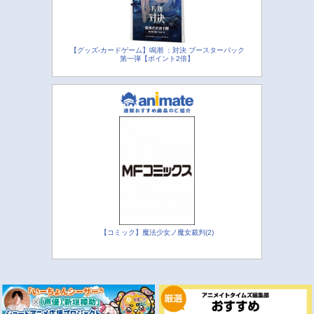
【グッズ-カードゲーム】鳴潮 ：対決 ブースターパック
第一弾【ポイント2倍】
【コミック】魔法少女ノ魔女裁判(2)