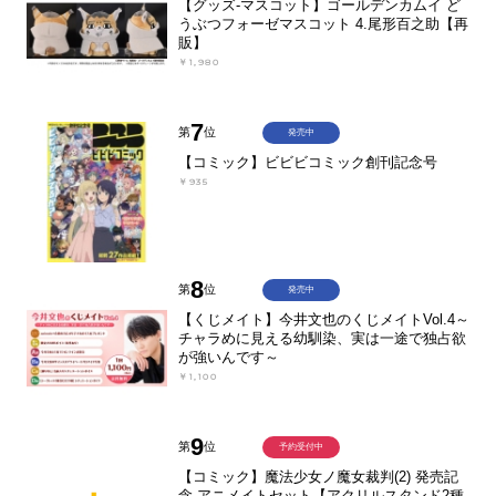
【グッズ-マスコット】ゴールデンカムイ ど
うぶつフォーゼマスコット 4.尾形百之助【再
販】
￥1,980
7
第
位
発売中
【コミック】ビビビコミック創刊記念号
￥935
8
第
位
発売中
【くじメイト】今井文也のくじメイトVol.4～
チャラめに見える幼馴染、実は一途で独占欲
が強いんです～
￥1,100
9
第
位
予約受付中
【コミック】魔法少女ノ魔女裁判(2) 発売記
念 アニメイトセット【アクリルスタンド2種