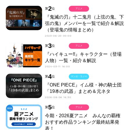
2
第
位
アニメ
『鬼滅の刃』十二鬼月（上弦の鬼、下
弦の鬼）メンバーを一覧で紹介＆解説
（登場鬼の情報まとめ）
2023-06-20 00:00
3
第
位
アニメ
『ハイキュー!!』キャラクター（登場
人物）一覧・紹介＆解説
2024-03-11 16:00
4
第
位
マンガ・ラノベ
『ONE PIECE』イム様・神の騎士団
「19本の武器」まとめ＆元ネタ
2026-08-06 16:30
5
第
位
アニメ
今期・2026夏アニメ みんなの覇権
おすすめ作品ランキング最終結果発
表！