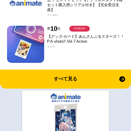
セット購入用シリアル付き】【完全受注生
産】
￥2,684
10
第
位
予約受付中
【グッズ-カード】あんさんぶるスターズ！！
P.A.shots!! Vol.7 Action
￥275
すべて見る