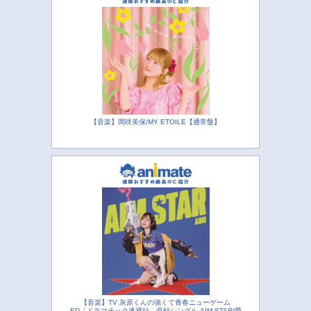
【音楽】岡咲美保/MY ETOILE【通常盤】
【音楽】TV 灰原くんの強くて青春ニューゲーム
ED「ドラマチック逃避行」収録シングル AIM STAR/愛