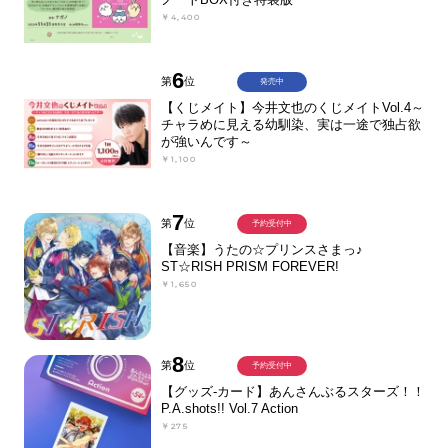
￥4,400
6
第
位
発売中
【くじメイト】今井文也のくじメイトVol.4～
チャラめに見える幼馴染、実は一途で独占欲
が強いんです～
￥1,100
7
第
位
予約受付中
【音楽】うたの☆プリンスさまっ♪
ST☆RISH PRISM FOREVER!
￥1,650
8
第
位
予約受付中
【グッズ-カード】あんさんぶるスターズ！！
P.A.shots!! Vol.7 Action
￥275