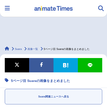
HOME
ランキング
アニメ
声優
animateTimes
ラジオ
みんなの声
グッズ
映画
Suara
画像一覧
5ページ目 Suaraの画像をまとめました
マンガ・ラノベ
ゲーム・アプリ
音楽
コスプレ
5ページ目 Suaraの画像をまとめました
2.5次元
配信・Vtuber
トレンド
無料マンガ
最新記事一覧
Suara関連ニュースへ戻る
アニメ記事一覧
声優記事一覧