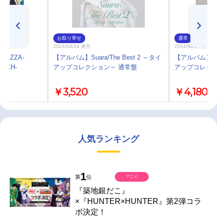
お取り寄せ
通常
2024/04/24 発売
2024/04/24 発売
PAZZA-
【アルバム】Suara/The Best 2 ～タイ
【アルバム】Suar
ATCH-
アップコレクション～ 通常盤
アップコレクシ
ara
￥3,520
￥4,180
人気ランキング
1
第
位
アニメ
『築地銀だこ』
×『HUNTER×HUNTER』第2弾コラ
ボ決定！