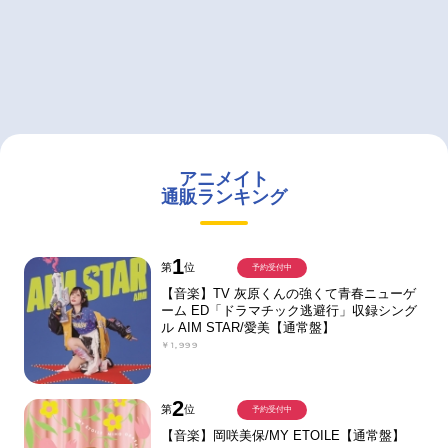
アニメイト
通販ランキング
1
第
位
予約受付中
【音楽】TV 灰原くんの強くて青春ニューゲ
ーム ED「ドラマチック逃避行」収録シング
ル AIM STAR/愛美【通常盤】
￥1,999
2
第
位
予約受付中
【音楽】岡咲美保/MY ETOILE【通常盤】