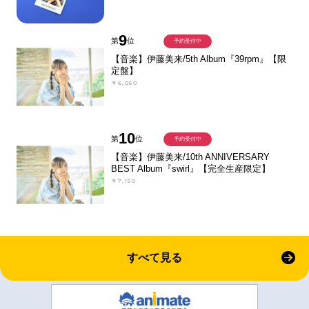
9
第
位
予約受付中
【音楽】伊藤美来/5th Album『39rpm』【限
定盤】
￥6,050
10
第
位
予約受付中
【音楽】伊藤美来/10th ANNIVERSARY
BEST Album『swirl』【完全生産限定】
￥7,150
すべて見る