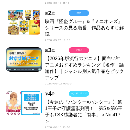
2026-08-10 11:10
2
第
位
映画
映画『怪盗グルー』&『ミニオンズ』
シリーズの見る順番、作品あらすじ解
説
2026-05-23 16:00
3
第
位
アニメ
【2026年版流行のアニメ】面白い神
アニメおすすめランキング【名作・話
題作】｜ジャンル別人気作品をピック
アップ
2026-08-02 00:00
4
第
位
マンガ・ラノベ
【今週の『ハンター×ハンター』】第
1王子の守護霊獣判明！ 第5＆第6王
子もTSK感染者に「有事」＜No.417
＞
2026-08-10 13:30