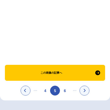
アニメ映画一覧
実写化映画一覧
今期アニメ曜日別一覧
春アニメ
夏アニメ
秋アニメ
冬アニメ
男性声優/女性声優一覧
FOLLOW US
この画像の記事へ
4
5
6