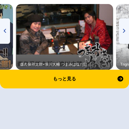
森久保祥太郎×浪川大輔 つまみは塩だけ
Tri
もっと見る