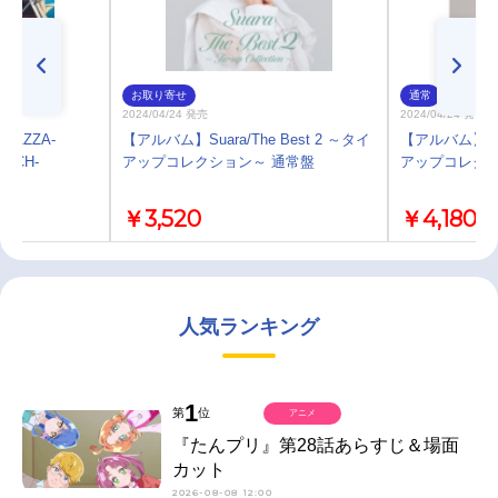
お取り寄せ
通常
2024/04/24 発売
2024/04/24 発売
PAZZA-
【アルバム】Suara/The Best 2 ～タイ
【アルバム】Suar
ATCH-
アップコレクション～ 通常盤
アップコレクシ
ara
￥3,520
￥4,180
人気ランキング
1
第
位
アニメ
『たんプリ』第28話あらすじ＆場面
カット
2026-08-08 12:00