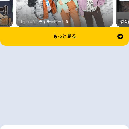
Trignalのキラキラ☆ビートＲ
森久
もっと見る