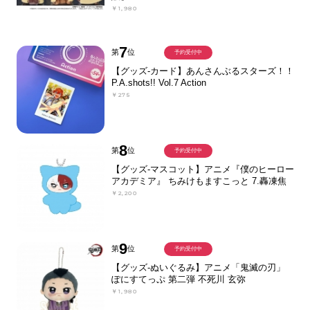
￥1,980
7
第
位
予約受付中
【グッズ-カード】あんさんぶるスターズ！！
P.A.shots!! Vol.7 Action
￥275
8
第
位
予約受付中
【グッズ-マスコット】アニメ『僕のヒーロー
アカデミア』 ちみけもますこっと 7.轟凍焦
￥2,200
9
第
位
予約受付中
【グッズ-ぬいぐるみ】アニメ「鬼滅の刃」
ぽにすてっぷ 第二弾 不死川 玄弥
￥1,980