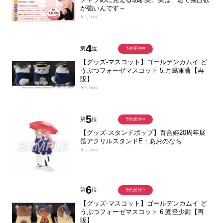
が強いんです～
￥1,100
4
第
位
予約受付中
【グッズ-マスコット】ゴールデンカムイ ど
うぶつフォーゼマスコット 5.月島軍曹【再
販】
￥1,980
5
第
位
予約受付中
【グッズ-スタンドポップ】百合姫20周年展
箔アクリルスタンドE：あおのなち
￥2,200
6
第
位
予約受付中
【グッズ-マスコット】ゴールデンカムイ ど
うぶつフォーゼマスコット 6.鯉登少尉【再
販】