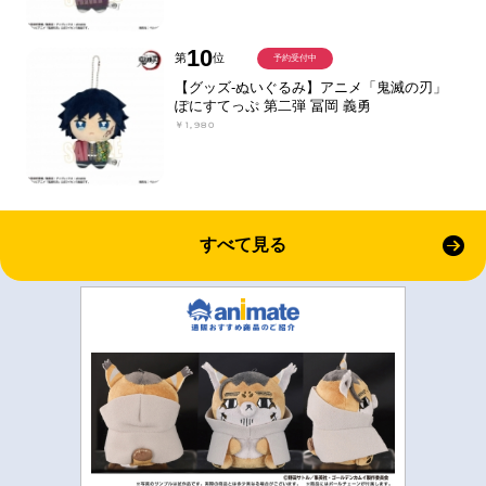
10
第
位
予約受付中
【グッズ-ぬいぐるみ】アニメ「鬼滅の刃」
ぽにすてっぷ 第二弾 冨岡 義勇
￥1,980
すべて見る