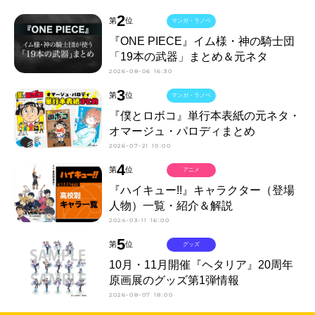
2
第
位
マンガ・ラノベ
『ONE PIECE』イム様・神の騎士団
「19本の武器」まとめ＆元ネタ
2026-08-06 16:30
3
第
位
マンガ・ラノベ
『僕とロボコ』単行本表紙の元ネタ・
オマージュ・パロディまとめ
2026-07-21 10:00
4
第
位
アニメ
『ハイキュー!!』キャラクター（登場
人物）一覧・紹介＆解説
2024-03-11 16:00
5
第
位
グッズ
10月・11月開催『ヘタリア』20周年
原画展のグッズ第1弾情報
2026-08-07 18:00