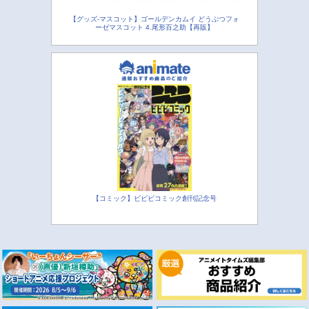
【グッズ-マスコット】ゴールデンカムイ どうぶつフォ
ーゼマスコット 4.尾形百之助【再販】
【コミック】ビビビコミック創刊記念号