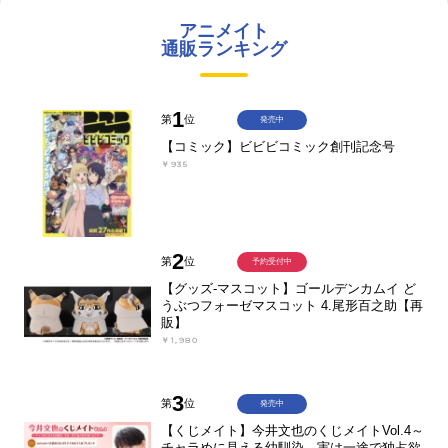
アニメイト
通販ランキング
1
第
位
発売中
【コミック】ビビビコミック創刊記念号
￥935
2
第
位
予約受付中
【グッズ-マスコット】ゴールデンカムイ ど
うぶつフォーゼマスコット 4.尾形百之助【再
販】
￥1,980
3
第
位
発売中
【くじメイト】今井文也のくじメイトVol.4～
チャラめに見える幼馴染、実は一途で独占欲