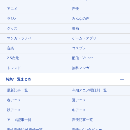
アニメ
声優
ラジオ
みんなの声
グッズ
映画
マンガ・ラノベ
ゲーム・アプリ
音楽
コスプレ
2.5次元
配信・Vtuber
トレンド
無料マンガ
特集/一覧まとめ
最新記事一覧
今期アニメ曜日別一覧
春アニメ
夏アニメ
秋アニメ
冬アニメ
アニメ記事一覧
声優記事一覧
男性声優/女性声優一覧
声優×インタビュー