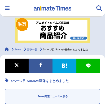
HOME
ランキング
アニメ
声優
ラジオ
みんなの声
グッズ
映画
animateTimes
Suara
画像一覧
5ページ目 Suaraの画像をまとめました
マンガ・ラノベ
ゲーム・アプリ
音楽
コスプレ
5ページ目 Suaraの画像をまとめました
2.5次元
配信・Vtuber
トレンド
無料マンガ
最新記事一覧
Suara関連ニュースへ戻る
アニメ記事一覧
声優記事一覧