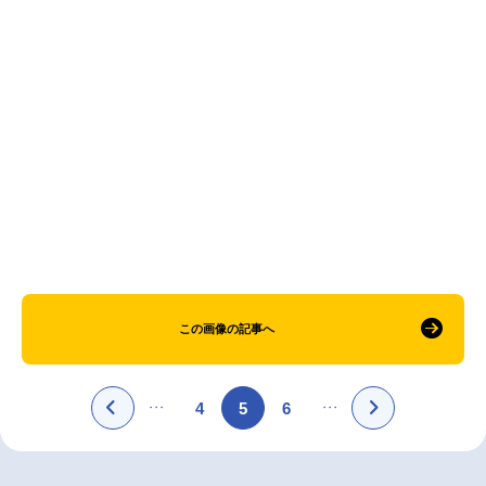
アニメ映画一覧
実写化映画一覧
今期アニメ曜日別一覧
春アニメ
夏アニメ
秋アニメ
冬アニメ
男性声優/女性声優一覧
FOLLOW US
この画像の記事へ
4
5
6