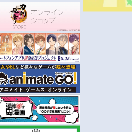
お取り寄せ
お取り寄せ
2022/11/23 発売
2022/11/23 発売
ra/Suara LIVE
【アルバム】Suara/Infinity 希
【アルバム】Suara/Infinity
finity～
望の扉 通常盤
望の扉 初回限定盤
￥3,300
￥5,280