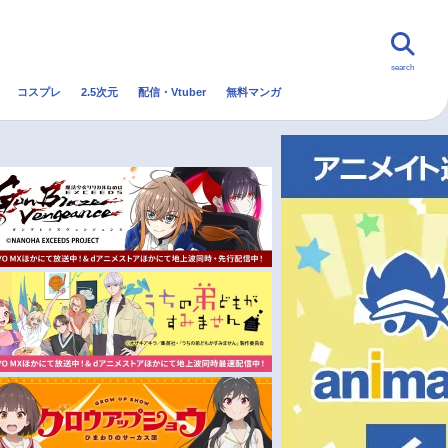
search
コスプレ
2.5次元
配信・Vtuber
無料マンガ
んなの声
グッズ
映画
・Vtuber
トレンド
無料マンガ
秋アニメ
冬アニメ