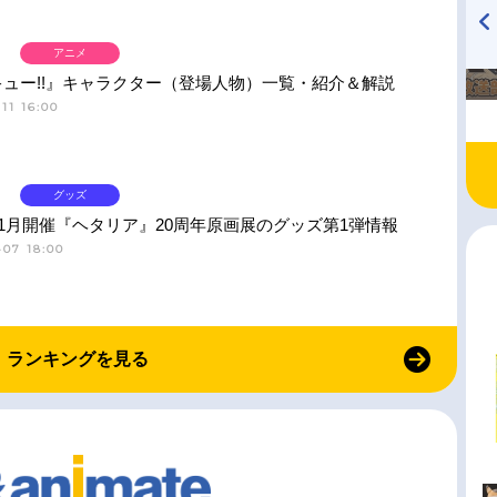
アニメ
TVアニメ『戦隊大失格』
ハイキュー!! 烏野高校放送部!
radio 大直会 2nd season
ュー!!』キャラクター（登場人物）一覧・紹介＆解説
11 16:00
グッズ
11月開催『ヘタリア』20周年原画展のグッズ第1弾情報
-07 18:00
ランキングを見る