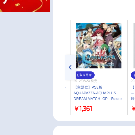
お取り寄せ
お取り寄せ
2012/09/26 発売
2012/05/23 発売
20
【アルバム】Suara/The Best～
【主題歌】PS3版
【
タイアップコレクション～ 通
AQUAPAZZA-AQUAPLUS
～
常盤
DREAM MATCH- OP「Future
通
World」/Suara
￥3,352
￥1,361
￥