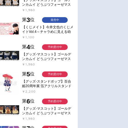
ンカムイ どうぶつフォーゼマス
コット 4.尾形百之助【再販】
￥1,980
3
第
位
発売中
【くじメイト】今井文也のくじメ
イトVol.4～チャラめに見える幼
馴染、実は一途で独占欲が強いん
￥1,100
です～
4
第
位
予約受付中
【グッズ-マスコット】ゴールデ
ンカムイ どうぶつフォーゼマス
コット 5.月島軍曹【再販】
￥1,980
5
第
位
予約受付中
【グッズ-スタンドポップ】百合
姫20周年展 箔アクリルスタンド
E：あおのなち
￥2,200
6
第
位
予約受付中
【グッズ-マスコット】ゴールデ
ンカムイ どうぶつフォーゼマス
コット 6.鯉登少尉【再販】
￥1,980