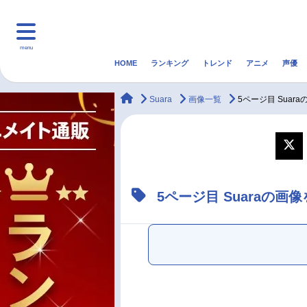
menu
HOME
ランキング
トレンド
アニメ
声優
HOME
ランキング
アニ
animateTimes
Suara
画像一覧
5ページ目 Suar
マンガ・ラノベ
ゲーム・アプリ
音楽
最新記事一覧
5ページ目 Suaraの画
アニメ記事一覧
声優記事一覧