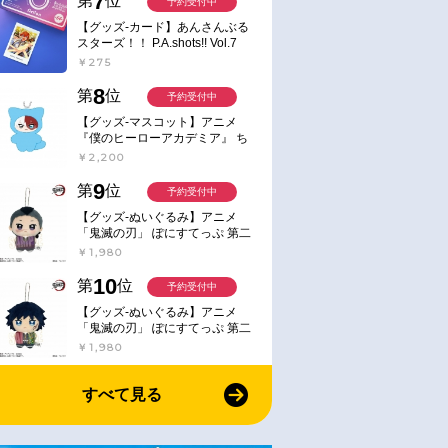
7
第
位
予約受付中
【グッズ-カード】あんさんぶる
スターズ！！ P.A.shots!! Vol.7
Action
￥275
8
第
位
予約受付中
【グッズ-マスコット】アニメ
『僕のヒーローアカデミア』 ち
みけもますこっと 7.轟凍焦
￥2,200
9
第
位
予約受付中
【グッズ-ぬいぐるみ】アニメ
「鬼滅の刃」 ぽにすてっぷ 第二
弾 不死川 玄弥
￥1,980
10
第
位
予約受付中
【グッズ-ぬいぐるみ】アニメ
「鬼滅の刃」 ぽにすてっぷ 第二
弾 冨岡 義勇
￥1,980
すべて見る