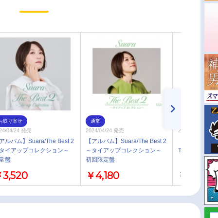
お取り寄せ
通常
お取り寄せ
24/04/24 発売
2024/04/24 発売
2023/11/22 発売
アルバム】Suara/The Best 2
【アルバム】Suara/The Best 2
【Blu-ray】Sua
タイアップコレクション～
～タイアップコレクション～
TOUR 2023～In
常盤
初回限定盤
3,520
￥4,180
￥7,480