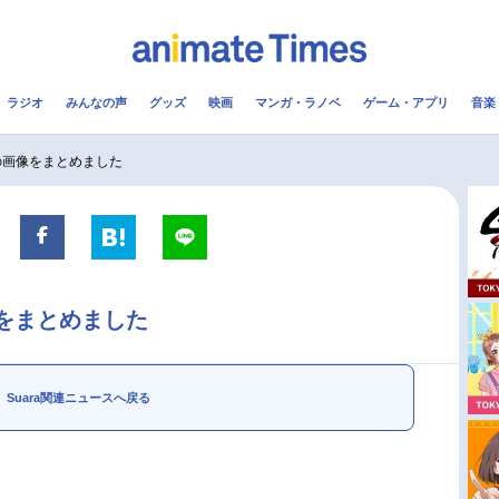
ラジオ
みんなの声
グッズ
映画
マンガ・ラノベ
ゲーム・アプリ
音楽
メ
声優
ラジオ
み
aの画像をまとめました
コスプレ
2.5次元
配信
アニメ映画一覧
今期アニメ曜日別一覧
像をまとめました
実写化映画一覧
春アニメ
男性声優/女性声優一覧
夏アニメ
Suara関連ニュースへ戻る
FOLLOW US