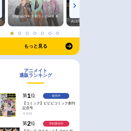
Trignalのキラキラ☆ビートＲ
森久保祥太郎×浪川大輔 つま
みは塩だけ
もっと見る
アニメイト
通販ランキング
1
第
位
発売中
【コミック】ビビビコミック創刊
記念号
￥935
2
第
位
予約受付中
【グッズ-マスコット】ゴールデ