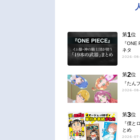
1
第
位
『ONE
ネタ
2026-08-
2
第
位
『たん
2026-08
3
第
位
『僕と
とめ
2026-07-