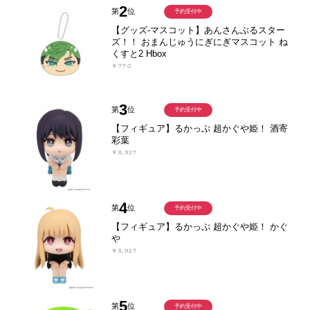
2
第
位
予約受付中
【グッズ-マスコット】あんさんぶるスター
ズ！！ おまんじゅうにぎにぎマスコット ね
くすと2 Hbox
￥770
3
第
位
予約受付中
【フィギュア】るかっぷ 超かぐや姫！ 酒寄
彩葉
￥3,927
4
第
位
予約受付中
【フィギュア】るかっぷ 超かぐや姫！ かぐ
や
￥3,927
5
第
位
予約受付中