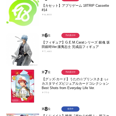
【カセット】アプリゲーム 18TRIP Cassette
#14
￥8,800
6
第
位
予約受付中
【フィギュア】G.E.M.Caratシリーズ 銀魂 坂
田銀時Ver.攘夷志士 完成品フィギュア
￥7,480
7
第
位
予約受付中
【グッズ-カード】うたの☆プリンスさまっ♪
カスタマイズビジュアルカードコレクション
Best Shots from Everyday Life Ver.
￥770
8
第
位
発売中
【くじメイト】映画『超かぐや姫！』超ファ