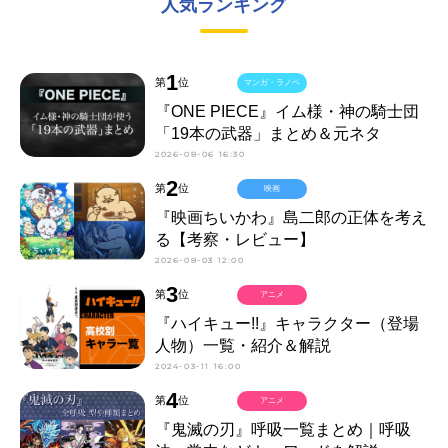
人気ランキング
1
第
位
マンガ・ラノベ
『ONE PIECE』イム様・神の騎士団
「19本の武器」まとめ＆元ネタ
2026-08-06 16:30
2
第
位
映画
『映画ちいかわ』島二郎の正体を考え
る【考察・レビュー】
2026-08-03 12:00
3
第
位
アニメ
『ハイキュー!!』キャラクター（登場
人物）一覧・紹介＆解説
2024-03-11 16:00
4
第
位
アニメ
『鬼滅の刃』呼吸一覧まとめ｜呼吸