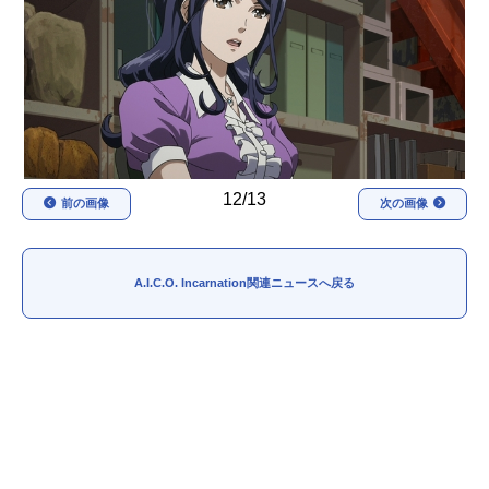
アニメ映画一覧
実写化映画一覧
今期アニメ曜日別一覧
春アニメ
夏アニメ
秋アニメ
冬アニメ
12/13
前の画像
次の画像
男性声優/女性声優一覧
FOLLOW US
A.I.C.O. Incarnation関連ニュースへ戻る