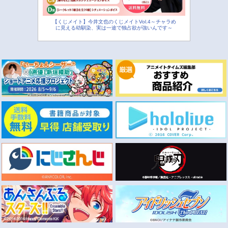
【くじメイト】今井文也のくじメイトVol.4～チャラめ
に見える幼馴染、実は一途で独占欲が強いんです～