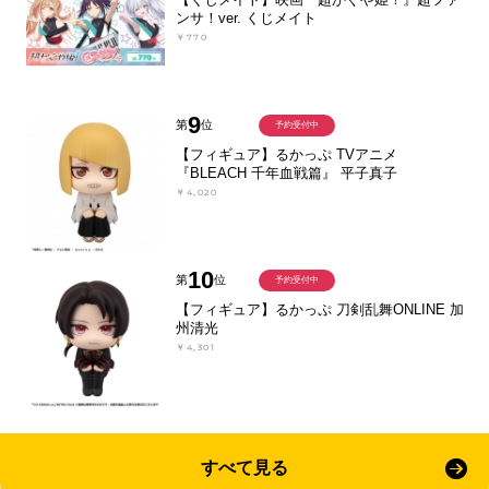
ンサ！ver. くじメイト
￥770
9
第
位
予約受付中
【フィギュア】るかっぷ TVアニメ
『BLEACH 千年血戦篇』 平子真子
￥4,020
10
第
位
予約受付中
【フィギュア】るかっぷ 刀剣乱舞ONLINE 加
州清光
￥4,301
すべて見る