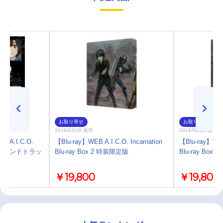
お取り寄せ
お取り寄せ
2019/03/28 発売
2019/02/26 発売
A.I.C.O.
【Blu-ray】WEB A.I.C.O. Incarnation
【Blu-ray】WEB 
ナルサウンドトラッ
Blu-ray Box 2 特装限定版
Blu-ray Box
￥19,800
￥19,800