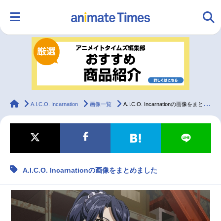
HOME
ランキング
アニメ
声優
ラジオ
みんなの声
グッズ
映画
animateTimes
A.I.C.O. Incarnation
画像一覧
A.I.C.O. Incarnationの画像をまとめました
マンガ・ラノベ
ゲーム・アプリ
音楽
コスプレ
A.I.C.O. Incarnationの画像をまとめました
2.5次元
配信・Vtuber
トレンド
無料マンガ
最新記事一覧
アニメ記事一覧
声優記事一覧