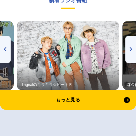
新着ラジオ番組
Trignalのキラキラ☆ビートＲ
森久
もっと見る