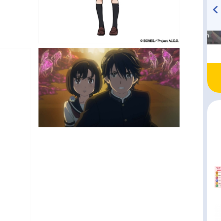
高橋美紀のおんぷの気持ち
TVアニメ『戦隊大失格』
♪ in アニメイトタイムズ
radio 大直会 2nd season