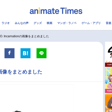
ラジオ
みんなの声
グッズ
映画
マンガ・ラノベ
ゲーム・アプリ
音楽
メ
声優
ラジオ
み
.C.O. Incarnationの画像をまとめました
コスプレ
2.5次元
配信
アニメ映画一覧
今期アニメ曜日別一覧
tionの画像をまとめました
実写化映画一覧
春アニメ
男性声優/女性声優一覧
夏アニメ
FOLLOW US