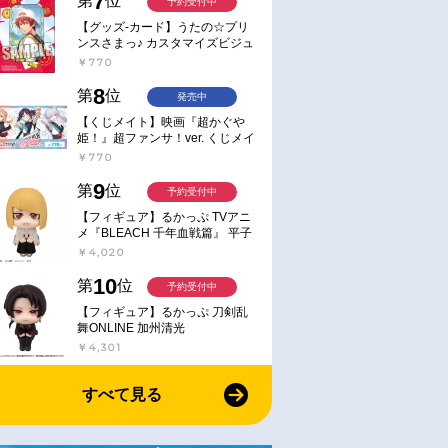
7
第
位
予約受付中
【グッズ-カード】うたの☆プリ
ンスさまっ♪ カスタマイズビジュ
アルカードコレクション Best
￥770
Shots from Everyday Life Ver.
8
第
位
発売中
【くじメイト】映画『超かぐや
姫！』超ファンサ！ver. くじメイ
ト
￥770
9
第
位
予約受付中
【フィギュア】るかっぷ TVアニ
メ『BLEACH 千年血戦篇』 平子
真子
￥4,020
10
第
位
予約受付中
【フィギュア】るかっぷ 刀剣乱
舞ONLINE 加州清光
￥4,301
すべて見る