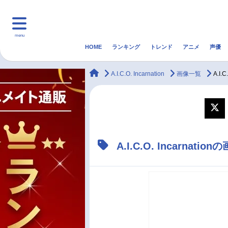
menu
HOME
ランキング
トレンド
アニメ
声優
HOME
ランキング
アニ
animateTimes
A.I.C.O. Incarnation
画像一覧
A.I
マンガ・ラノベ
ゲーム・アプリ
音楽
最新記事一覧
A.I.C.O. Incarna
アニメ記事一覧
声優記事一覧