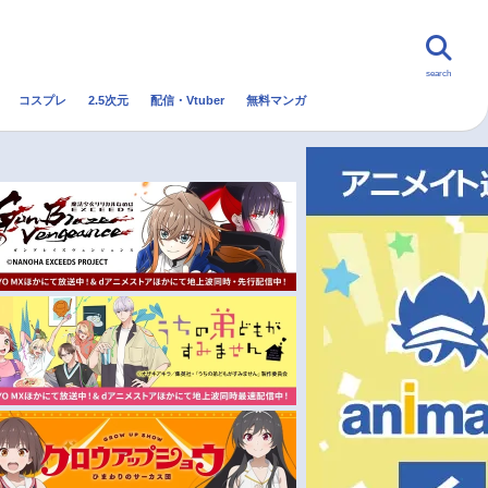
search
コスプレ
2.5次元
配信・Vtuber
無料マンガ
んなの声
グッズ
映画
・Vtuber
トレンド
無料マンガ
秋アニメ
冬アニメ