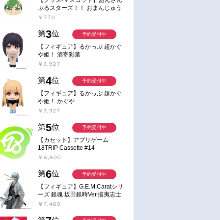
ぶるスターズ！！ おまんじゅう
にぎにぎマスコット ねくすと2
￥770
Hbox
3
第
位
予約受付中
【フィギュア】るかっぷ 超かぐ
や姫！ 酒寄彩葉
￥3,927
4
第
位
予約受付中
【フィギュア】るかっぷ 超かぐ
や姫！ かぐや
￥3,927
5
第
位
予約受付中
【カセット】アプリゲーム
18TRIP Cassette #14
￥8,800
6
第
位
予約受付中
【フィギュア】G.E.M.Caratシリ
ーズ 銀魂 坂田銀時Ver.攘夷志士
完成品フィギュア
￥7,480