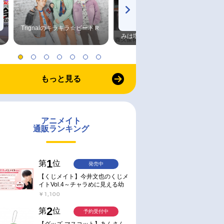
Trignalのキラキラ☆ビートＲ
森久保祥太郎×浪川大輔 つま
みは塩だけ
もっと見る
アニメイト
通販ランキング
1
第
位
発売中
【くじメイト】今井文也のくじメ
イトVol.4～チャラめに見える幼
馴染、実は一途で独占欲が強いん
￥1,100
です～
2
第
位
予約受付中
【グッズ-マスコット】あんさん