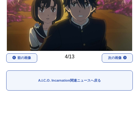
アニメ映画一覧
実写化映画一覧
今期アニメ曜日別一覧
春アニメ
夏アニメ
秋アニメ
冬アニメ
4/13
前の画像
次の画像
男性声優/女性声優一覧
FOLLOW US
A.I.C.O. Incarnation関連ニュースへ戻る