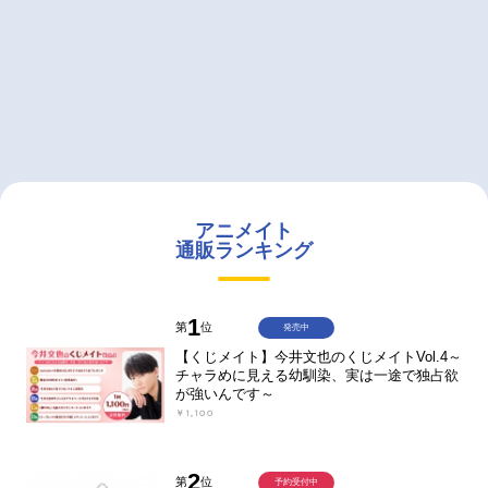
アニメイト
通販ランキング
1
第
位
発売中
【くじメイト】今井文也のくじメイトVol.4～
チャラめに見える幼馴染、実は一途で独占欲
が強いんです～
￥1,100
2
第
位
予約受付中