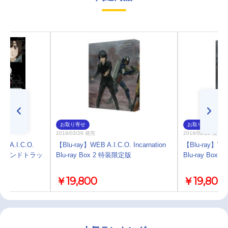
お取り寄せ
お取り寄せ
2019/03/28 発売
2019/02/26 発売
A.I.C.O.
【Blu-ray】WEB A.I.C.O. Incarnation
【Blu-ray】WEB 
ナルサウンドトラッ
Blu-ray Box 2 特装限定版
Blu-ray Box
￥19,800
￥19,800