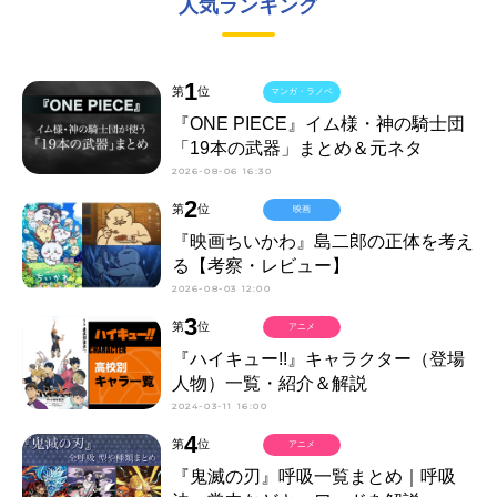
人気ランキング
1
第
位
マンガ・ラノベ
『ONE PIECE』イム様・神の騎士団
「19本の武器」まとめ＆元ネタ
2026-08-06 16:30
2
第
位
映画
『映画ちいかわ』島二郎の正体を考え
る【考察・レビュー】
2026-08-03 12:00
3
第
位
アニメ
『ハイキュー!!』キャラクター（登場
人物）一覧・紹介＆解説
2024-03-11 16:00
4
第
位
アニメ
『鬼滅の刃』呼吸一覧まとめ｜呼吸