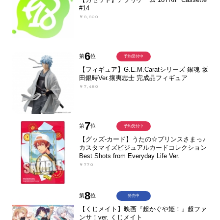
#14
￥8,800
6
第
位
予約受付中
【フィギュア】G.E.M.Caratシリーズ 銀魂 坂
田銀時Ver.攘夷志士 完成品フィギュア
￥7,480
7
第
位
予約受付中
【グッズ-カード】うたの☆プリンスさまっ♪
カスタマイズビジュアルカードコレクション
Best Shots from Everyday Life Ver.
￥770
8
第
位
発売中
【くじメイト】映画『超かぐや姫！』超ファ
ンサ！ver. くじメイト