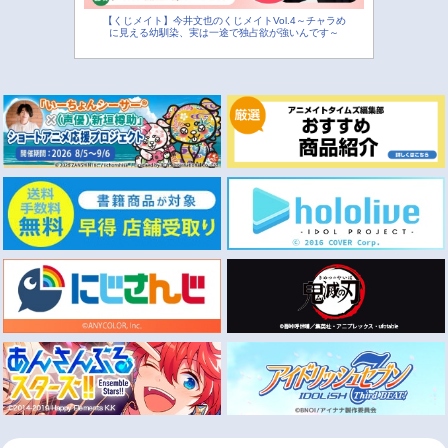
【くじメイト】今井文也のくじメイトVol.4～チャラめ
に見える幼馴染、実は一途で独占欲が強いんです～