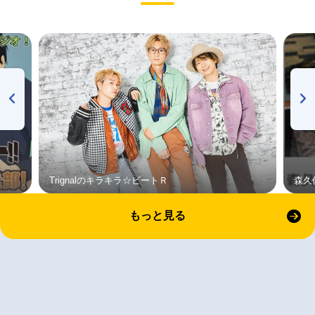
Trignalのキラキラ☆ビートＲ
森久
もっと見る