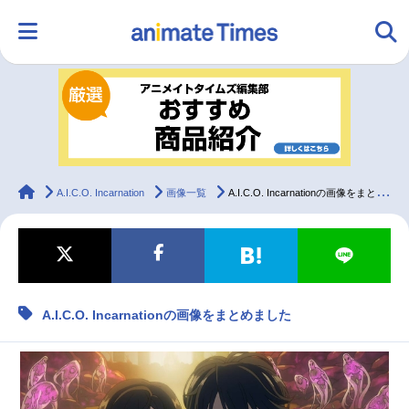
HOME
ランキング
アニメ
声優
ラジオ
みんなの声
グッズ
映画
animateTimes
A.I.C.O. Incarnation
画像一覧
A.I.C.O. Incarnationの画像をまとめました
マンガ・ラノベ
ゲーム・アプリ
音楽
コスプレ
A.I.C.O. Incarnationの画像をまとめました
2.5次元
配信・Vtuber
トレンド
無料マンガ
最新記事一覧
アニメ記事一覧
声優記事一覧