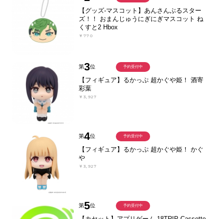
【グッズ-マスコット】あんさんぶるスター
ズ！！ おまんじゅうにぎにぎマスコット ね
くすと2 Hbox
￥770
3
第
位
予約受付中
【フィギュア】るかっぷ 超かぐや姫！ 酒寄
彩葉
￥3,927
4
第
位
予約受付中
【フィギュア】るかっぷ 超かぐや姫！ かぐ
や
￥3,927
5
第
位
予約受付中
【カセット】アプリゲーム 18TRIP Cassette