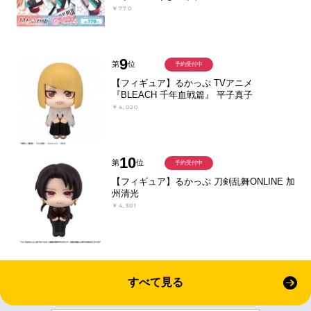
￥770
9
第
位
予約受付中
【フィギュア】るかっぷ TVアニメ
『BLEACH 千年血戦篇』 平子真子
￥4,020
10
第
位
予約受付中
【フィギュア】るかっぷ 刀剣乱舞ONLINE 加
州清光
￥4,301
すべて見る