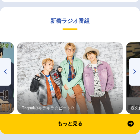
新着ラジオ番組
Trignalのキラキラ☆ビートＲ
森久
もっと見る