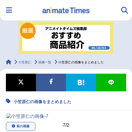
HOME
ランキング
アニメ
声優
ラジオ
みんなの声
グッズ
映画
animateTimes
小笠原仁
画像一覧
小笠原仁の画像をまとめました
マンガ・ラノベ
ゲーム・アプリ
音楽
コスプレ
小笠原仁の画像をまとめました
2.5次元
配信・Vtuber
トレンド
無料マンガ
最新記事一覧
7/2
前の画像
アニメ記事一覧
声優記事一覧