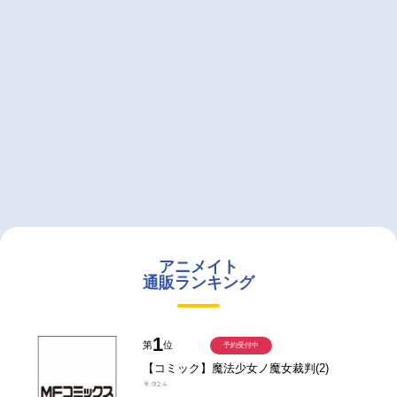
アニメイト
通販ランキング
1
第
位
予約受付中
【コミック】魔法少女ノ魔女裁判(2)
￥924