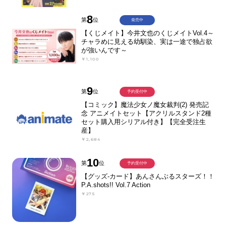
8
第
位
発売中
【くじメイト】今井文也のくじメイトVol.4～
チャラめに見える幼馴染、実は一途で独占欲
が強いんです～
￥1,100
9
第
位
予約受付中
【コミック】魔法少女ノ魔女裁判(2) 発売記
念 アニメイトセット【アクリルスタンド2種
セット購入用シリアル付き】【完全受注生
産】
￥2,684
10
第
位
予約受付中
【グッズ-カード】あんさんぶるスターズ！！
P.A.shots!! Vol.7 Action
￥275