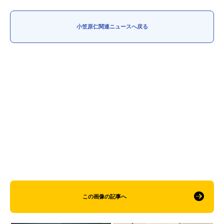
アニメ映画一覧
実写化映画一覧
小笠原仁関連ニュースへ戻る
今期アニメ曜日別一覧
春アニメ
夏アニメ
秋アニメ
冬アニメ
男性声優/女性声優一覧
FOLLOW US
この画像の記事へ