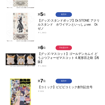
5
第
位
発売中
【グッズ-スタンドポップ】Dr.STONE アクリ
ルスタンド ホワイマンといっしょver. Dr.
ゼノ
￥1,980
6
第
位
予約受付中
【グッズ-マスコット】ゴールデンカムイ ど
うぶつフォーゼマスコット 4.尾形百之助【再
販】
￥1,980
7
第
位
発売中
【コミック】ビビビコミック創刊記念号
￥935