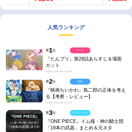
人気ランキング
1
第
位
アニメ
『たんプリ』第28話あらすじ＆場面
カット
2026-08-08 12:00
2
第
位
映画
『映画ちいかわ』島二郎の正体を考え
る【考察・レビュー】
2026-08-03 12:00
3
第
位
マンガ・ラノベ
『ONE PIECE』イム様・神の騎士団
「19本の武器」まとめ＆元ネタ