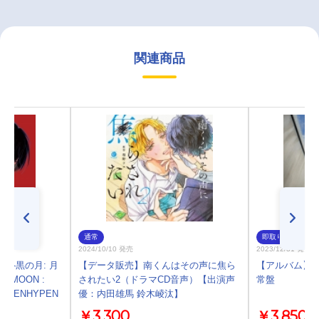
関連商品
通常
即取り
2024/10/10 発売
2023/12/31 発売
ON -黒の月: 月
【データ販売】南くんはその声に焦ら
【アルバム】小
RK MOON :
されたい2（ドラマCD音声）【出演声
常盤
ITH ENHYPEN
優：内田雄馬 鈴木崚汰】
￥3,300
￥3,850