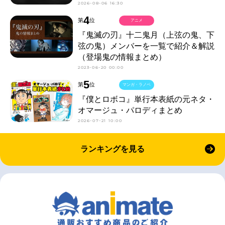
2026-08-06 16:30
4
第
位
アニメ
『鬼滅の刃』十二鬼月（上弦の鬼、下
弦の鬼）メンバーを一覧で紹介＆解説
（登場鬼の情報まとめ）
2023-06-20 00:00
5
第
位
マンガ・ラノベ
『僕とロボコ』単行本表紙の元ネタ・
オマージュ・パロディまとめ
2026-07-21 10:00
ランキングを見る