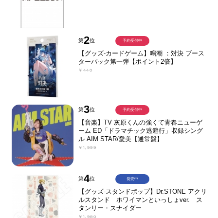
2
第
位
予約受付中
【グッズ-カードゲーム】鳴潮 ：対決 ブース
ターパック第一弾【ポイント2倍】
￥440
3
第
位
予約受付中
【音楽】TV 灰原くんの強くて青春ニューゲ
ーム ED「ドラマチック逃避行」収録シング
ル AIM STAR/愛美【通常盤】
￥1,999
4
第
位
発売中
【グッズ-スタンドポップ】Dr.STONE アクリ
ルスタンド ホワイマンといっしょver. ス
タンリー・スナイダー
￥1,980