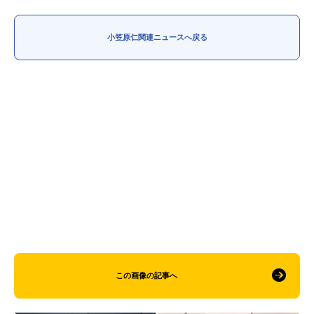
アニメ映画一覧
実写化映画一覧
小笠原仁関連ニュースへ戻る
今期アニメ曜日別一覧
春アニメ
夏アニメ
秋アニメ
冬アニメ
男性声優/女性声優一覧
FOLLOW US
この画像の記事へ