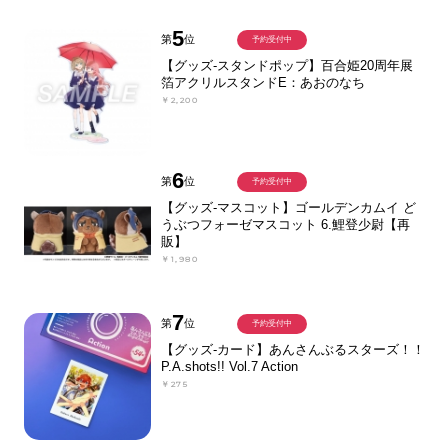
5
第
位
予約受付中
【グッズ-スタンドポップ】百合姫20周年展
箔アクリルスタンドE：あおのなち
￥2,200
6
第
位
予約受付中
【グッズ-マスコット】ゴールデンカムイ ど
うぶつフォーゼマスコット 6.鯉登少尉【再
販】
￥1,980
7
第
位
予約受付中
【グッズ-カード】あんさんぶるスターズ！！
P.A.shots!! Vol.7 Action
￥275