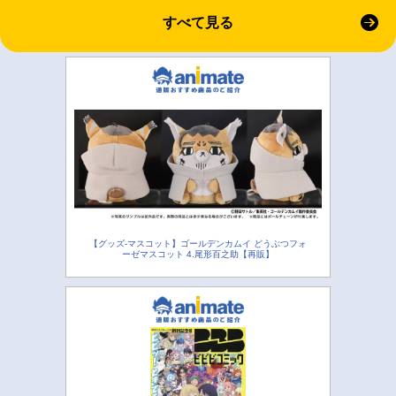
すべて見る
【グッズ-マスコット】ゴールデンカムイ どうぶつフォ
ーゼマスコット 4.尾形百之助【再販】