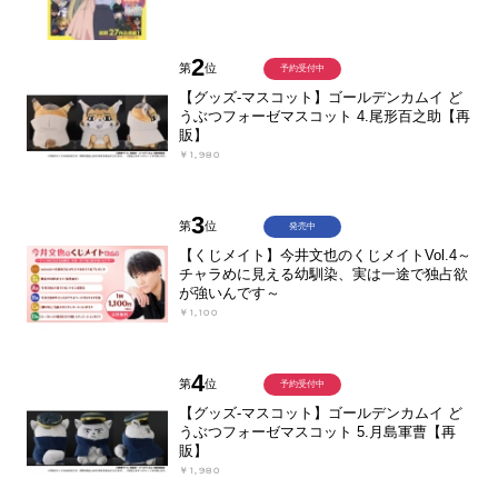
2
第
位
予約受付中
【グッズ-マスコット】ゴールデンカムイ ど
うぶつフォーゼマスコット 4.尾形百之助【再
販】
￥1,980
3
第
位
発売中
【くじメイト】今井文也のくじメイトVol.4～
チャラめに見える幼馴染、実は一途で独占欲
が強いんです～
￥1,100
4
第
位
予約受付中
【グッズ-マスコット】ゴールデンカムイ ど
うぶつフォーゼマスコット 5.月島軍曹【再
販】
￥1,980