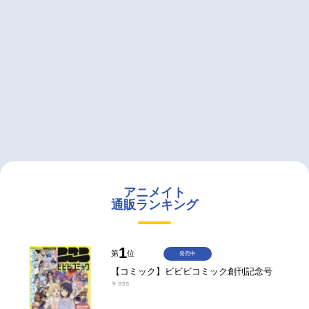
アニメイト
通販ランキング
1
第
位
発売中
【コミック】ビビビコミック創刊記念号
￥935