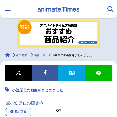
HOME
ランキング
アニメ
声優
ラジオ
みんなの声
グッズ
映画
animateTimes
小笠原仁
画像一覧
小笠原仁の画像をまとめました
マンガ・ラノベ
ゲーム・アプリ
音楽
コスプレ
小笠原仁の画像をまとめました
2.5次元
配信・Vtuber
トレンド
無料マンガ
最新記事一覧
8/2
前の画像
アニメ記事一覧
声優記事一覧