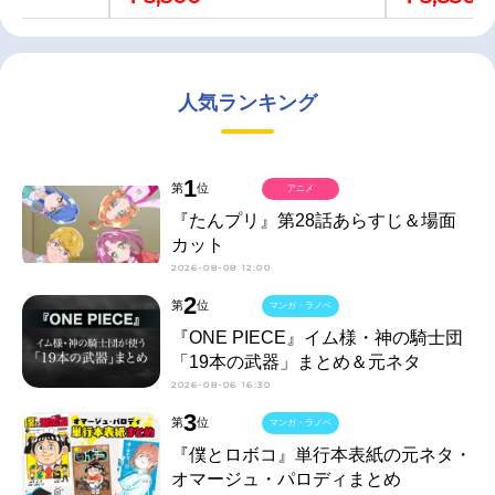
人気ランキング
1
第
位
アニメ
『たんプリ』第28話あらすじ＆場面
カット
2026-08-08 12:00
2
第
位
マンガ・ラノベ
『ONE PIECE』イム様・神の騎士団
「19本の武器」まとめ＆元ネタ
2026-08-06 16:30
3
第
位
マンガ・ラノベ
『僕とロボコ』単行本表紙の元ネタ・
オマージュ・パロディまとめ