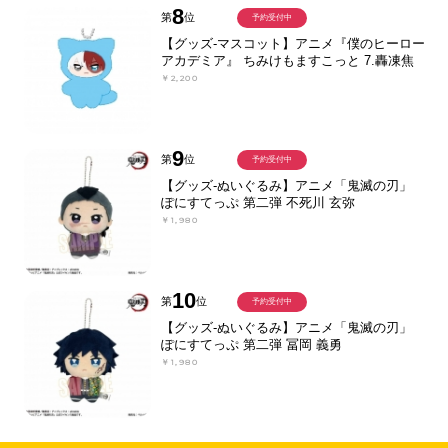
8
第
位
予約受付中
【グッズ-マスコット】アニメ『僕のヒーロー
アカデミア』 ちみけもますこっと 7.轟凍焦
￥2,200
9
第
位
予約受付中
【グッズ-ぬいぐるみ】アニメ「鬼滅の刃」
ぽにすてっぷ 第二弾 不死川 玄弥
￥1,980
10
第
位
予約受付中
【グッズ-ぬいぐるみ】アニメ「鬼滅の刃」
ぽにすてっぷ 第二弾 冨岡 義勇
￥1,980