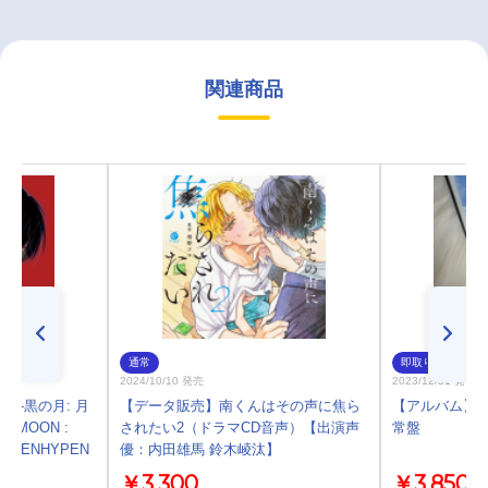
関連商品
通常
即取り
2024/10/10 発売
2023/12/31 発売
ON -黒の月: 月
【データ販売】南くんはその声に焦ら
【アルバム】小
RK MOON :
されたい2（ドラマCD音声）【出演声
常盤
ITH ENHYPEN
優：内田雄馬 鈴木崚汰】
￥3,300
￥3,850