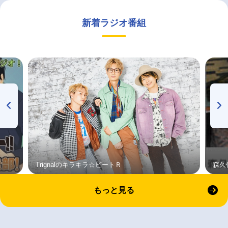
新着ラジオ番組
Trignalのキラキラ☆ビートＲ
森久
もっと見る