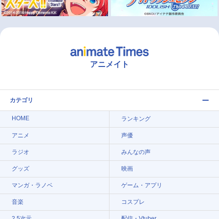
アニメイト
カテゴリ
HOME
ランキング
アニメ
声優
ラジオ
みんなの声
グッズ
映画
マンガ・ラノベ
ゲーム・アプリ
音楽
コスプレ
2.5次元
配信・Vtuber