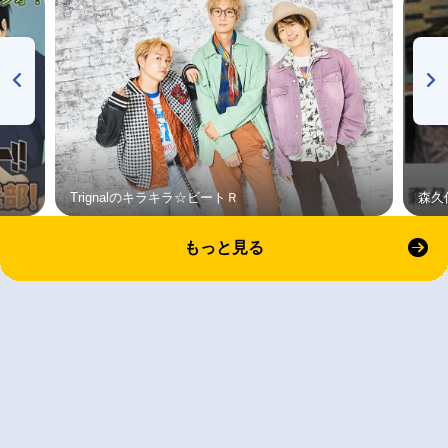
Trignalのキラキラ☆ビートＲ
森久
もっと見る