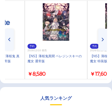
予約
予約
2026/12/10 発売
2026/12/10 発売
ル 『薄桜鬼 真
【NS】薄桜鬼異聞 ベレジンスキーの
【NS】薄桜鬼
y 通常版
魔女 通常版
魔女 特装版 
￥8,580
￥17,600
人気ランキング