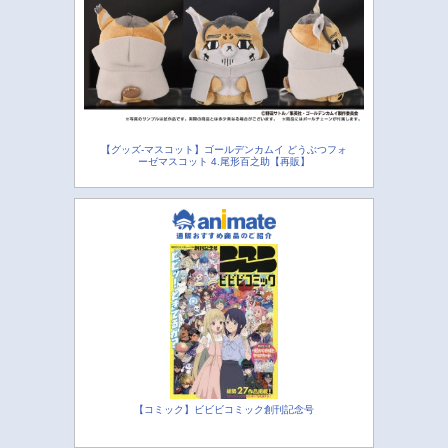
【グッズ-マスコット】ゴールデンカムイ どうぶつフォ
ーゼマスコット 4.尾形百之助【再販】
【コミック】ビビビコミック創刊記念号