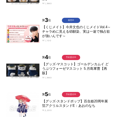
￥1,980
3
第
位
発売中
【くじメイト】今井文也のくじメイトVol.4～
チャラめに見える幼馴染、実は一途で独占欲
が強いんです～
￥1,100
4
第
位
予約受付中
【グッズ-マスコット】ゴールデンカムイ ど
うぶつフォーゼマスコット 5.月島軍曹【再
販】
￥1,980
5
第
位
予約受付中
【グッズ-スタンドポップ】百合姫20周年展
箔アクリルスタンドE：あおのなち
￥2,200