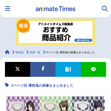
HOME
ランキング
アニメ
声優
ラジオ
みんなの声
グッズ
映画
animateTimes
薄桜鬼
画像一覧
2ページ目 薄桜鬼の画像をまとめました
マンガ・ラノベ
ゲーム・アプリ
音楽
コスプレ
2ページ目 薄桜鬼の画像をまとめました
2.5次元
配信・Vtuber
トレンド
無料マンガ
最新記事一覧
アニメ記事一覧
声優記事一覧