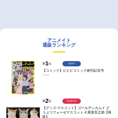
アニメイト
通販ランキング
1
第
位
発売中
【コミック】ビビビコミック創刊記念号
￥935
2
第
位
予約受付中
【グッズ-マスコット】ゴールデンカムイ ど
うぶつフォーゼマスコット 4.尾形百之助【再
販】