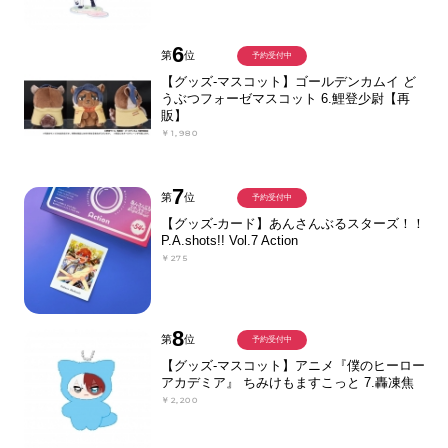
6
第
位
予約受付中
【グッズ-マスコット】ゴールデンカムイ ど
うぶつフォーゼマスコット 6.鯉登少尉【再
販】
￥1,980
7
第
位
予約受付中
【グッズ-カード】あんさんぶるスターズ！！
P.A.shots!! Vol.7 Action
￥275
8
第
位
予約受付中
【グッズ-マスコット】アニメ『僕のヒーロー
アカデミア』 ちみけもますこっと 7.轟凍焦
￥2,200