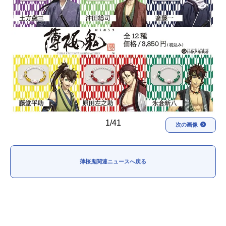
アニメ映画一覧
実写化映画一覧
今期アニメ曜日別一覧
春アニメ
夏アニメ
秋アニメ
冬アニメ
男性声優/女性声優一覧
1/41
次の画像
FOLLOW US
薄桜鬼関連ニュースへ戻る