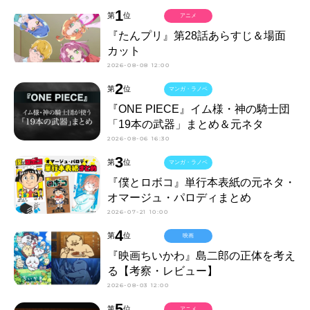
1
第
位
アニメ
『たんプリ』第28話あらすじ＆場面
カット
2026-08-08 12:00
2
第
位
マンガ・ラノベ
『ONE PIECE』イム様・神の騎士団
「19本の武器」まとめ＆元ネタ
2026-08-06 16:30
3
第
位
マンガ・ラノベ
『僕とロボコ』単行本表紙の元ネタ・
オマージュ・パロディまとめ
2026-07-21 10:00
4
第
位
映画
『映画ちいかわ』島二郎の正体を考え
る【考察・レビュー】
2026-08-03 12:00
5
第
位
アニメ