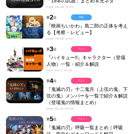
「19本の武器」まとめ＆元ネタ
2026-08-06 16:30
2
第
位
映画
『映画ちいかわ』島二郎の正体を考え
る【考察・レビュー】
2026-08-03 12:00
3
第
位
アニメ
『ハイキュー!!』キャラクター（登場
人物）一覧・紹介＆解説
2024-03-11 16:00
4
第
位
アニメ
『鬼滅の刃』十二鬼月（上弦の鬼、下
弦の鬼）メンバーを一覧で紹介＆解説
（登場鬼の情報まとめ）
2023-06-20 00:00
5
第
位
アニメ
『鬼滅の刃』呼吸一覧まとめ｜呼吸