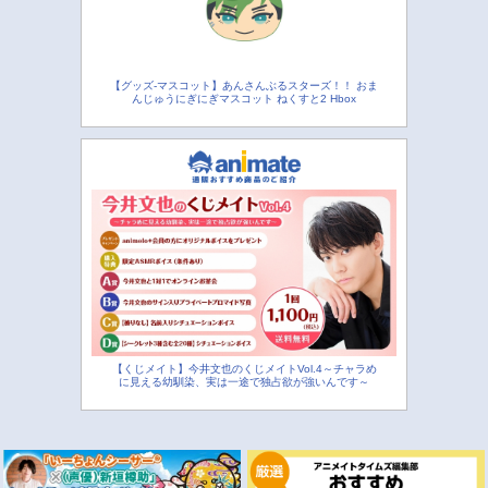
【グッズ-マスコット】あんさんぶるスターズ！！ おま
んじゅうにぎにぎマスコット ねくすと2 Hbox
【くじメイト】今井文也のくじメイトVol.4～チャラめ
に見える幼馴染、実は一途で独占欲が強いんです～