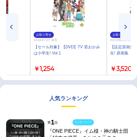
お取り寄せ
お取り寄せ
2018/07/25 発売
2020/09/23 発売
【セール対象】【DVD】TV 若おかみ
【設定原画集】
は小学生! Vol.1
生! 原画集
￥1,254
￥3,520
人気ランキング
1
第
位
マンガ・ラノベ
『ONE PIECE』イム様・神の騎士団