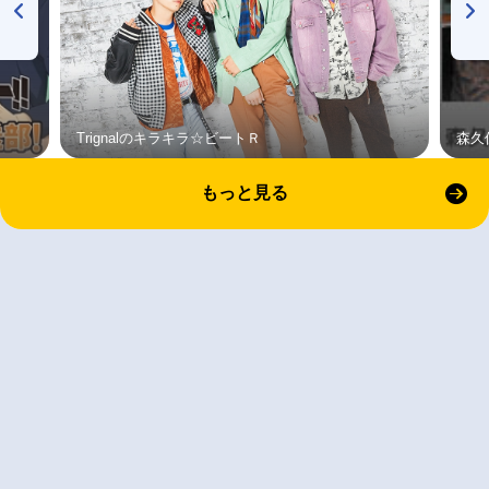
Trignalのキラキラ☆ビートＲ
森久
もっと見る