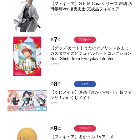
【フィギュア】G.E.M.Caratシリーズ 銀魂 坂
田銀時Ver.攘夷志士 完成品フィギュア
￥7,480
7
第
位
予約受付中
【グッズ-カード】うたの☆プリンスさまっ♪
カスタマイズビジュアルカードコレクション
Best Shots from Everyday Life Ver.
￥770
8
第
位
発売中
【くじメイト】映画『超かぐや姫！』超ファ
ンサ！ver. くじメイト
￥770
9
第
位
予約受付中
【フィギュア】るかっぷ TVアニメ