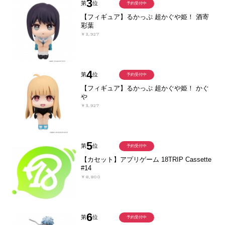
3
第
位
予約受付中
【フィギュア】るかっぷ 超かぐや姫！ 酒寄
彩葉
￥3,927
4
第
位
予約受付中
【フィギュア】るかっぷ 超かぐや姫！ かぐ
や
￥3,927
5
第
位
予約受付中
【カセット】アプリゲーム 18TRIP Cassette
#14
￥8,800
6
第
位
予約受付中