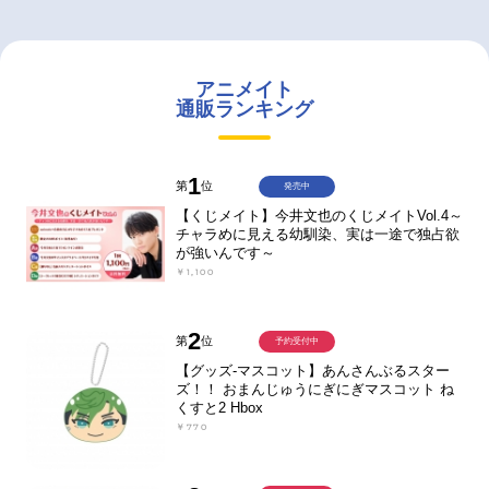
アニメイト
通販ランキング
1
第
位
発売中
【くじメイト】今井文也のくじメイトVol.4～
チャラめに見える幼馴染、実は一途で独占欲
が強いんです～
￥1,100
2
第
位
予約受付中
【グッズ-マスコット】あんさんぶるスター
ズ！！ おまんじゅうにぎにぎマスコット ね
くすと2 Hbox
￥770