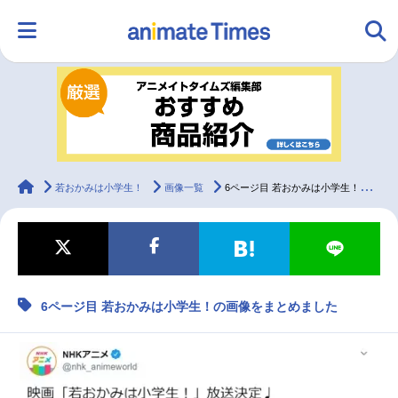
HOME
ランキング
アニメ
声優
ラジオ
みんなの声
グッズ
映画
animateTimes
若おかみは小学生！
画像一覧
6ページ目 若おかみは小学生！の画像をまとめました
マンガ・ラノベ
ゲーム・アプリ
音楽
コスプレ
6ページ目 若おかみは小学生！の画像をまとめました
2.5次元
配信・Vtuber
トレンド
無料マンガ
最新記事一覧
アニメ記事一覧
声優記事一覧