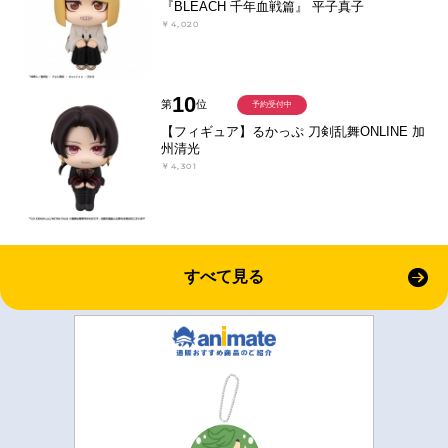
『BLEACH 千年血戦篇』 平子真子
￥4,020
10
第
位
予約受付中
【フィギュア】るかっぷ 刀剣乱舞ONLINE 加
州清光
￥4,301
すべて見る