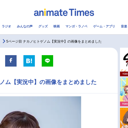
ラジオ
みんなの声
グッズ
映画
マンガ・ラノベ
ゲーム・アプリ
音楽
メ
声優
ラジオ
み
5ページ目 ナカノヒトゲノム【実況中】の画像をまとめました
コスプレ
2.5次元
配信
アニメ映画一覧
今期アニメ曜日別一覧
ゲノム【実況中】の画像をまとめました
実写化映画一覧
春アニメ
男性声優/女性声優一覧
夏アニメ
FOLLOW US