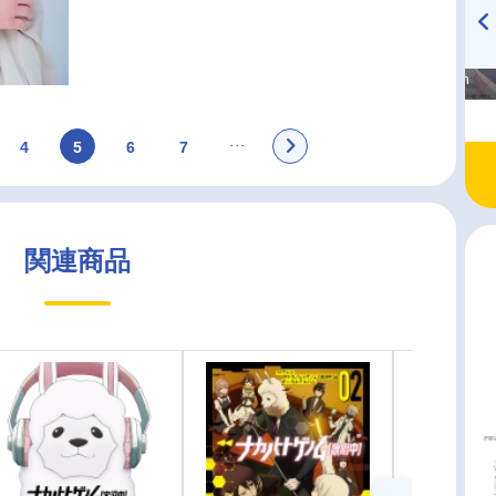
高橋美紀のおんぷの気持ち
TVアニメ『戦隊大失格』
♪ in アニメイトタイムズ
radio 大直会 2nd season
4
5
6
7
関連商品