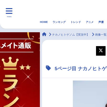
menu
HOME
ランキング
トレンド
アニメ
声優
HOME
ランキング
アニ
animateTimes
ナカノヒトゲノム【実況中】
画像一覧
マンガ・ラノベ
ゲーム・アプリ
音楽
最新記事一覧
5ページ目 ナカノヒト
アニメ記事一覧
声優記事一覧