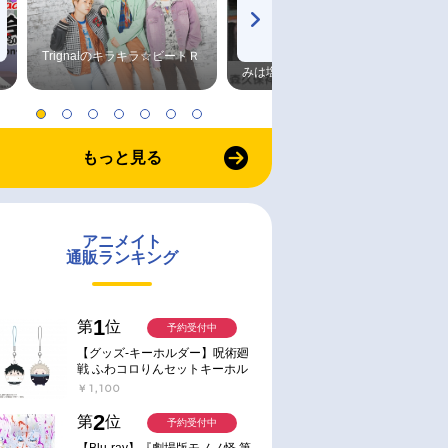
Trignalのキラキラ☆ビートＲ
森久保祥太郎×浪川大輔 つま
みは塩だけ
もっと見る
アニメイト
通販ランキング
1
第
位
予約受付中
【グッズ-キーホルダー】呪術廻
戦 ふわコロりんセットキーホル
ダー【アニメイト特典付】
￥1,100
2
第
位
予約受付中
【Blu-ray】『劇場版モノノ怪 第