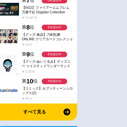
7
第
位
予約受付中
【NS2】ファイアーエムブレム
万紫千紅 Dagdan Collection
￥14,979
8
第
位
予約受付中
【グッズ-食品】刀剣乱舞
ONLINE クリアカードコレクショ
ンガム
￥220
9
第
位
予約受付中
【グッズ-ぬいぐるみ】ディズニ
ー ツイステッドワンダーランド
ミニミニぬいぐるみ(クラブ・ウ
￥2,500
ェアver.) イデア・シュラウド
10
第
位
予約受付中
【コミック】セブンティーンシロ
ップス(2)
￥924
すべて見る