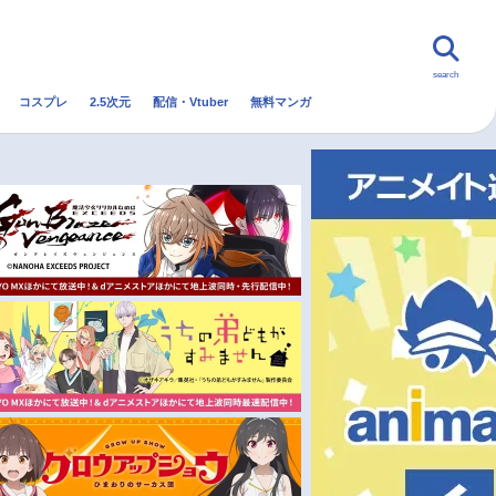
search
コスプレ
2.5次元
配信・Vtuber
無料マンガ
んなの声
グッズ
映画
・Vtuber
トレンド
無料マンガ
秋アニメ
冬アニメ