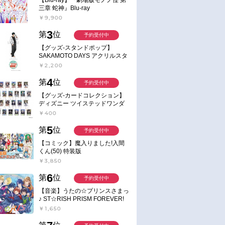
三章 蛇神』Blu-ray
￥9,900
お取り寄せ
お取り寄せ
3
第
位
2019/11/27 発売
2019/10/25 発売
予約受付中
ナカノヒトゲノム
【DVD】TV ナカノヒトゲノム
【DVD】TV ナカノヒトゲ
【グッズ-スタンドポップ】
4
【実況中】Vol.3
【実況中】Vol.2
SAKAMOTO DAYS アクリルスタ
ンド～Sunny Afternoon～ 4.南雲
￥2,200
￥8,800
￥8,800
4
第
位
予約受付中
【グッズ-カードコレクション】
ディズニー ツイステッドワンダ
ーランド ランダムカードコレク
￥400
ション クラブ・ウェアver.
5
第
位
予約受付中
【コミック】魔入りました!入間
くん(50) 特装版
￥3,850
6
第
位
予約受付中
【音楽】うたの☆プリンスさまっ
♪ ST☆RISH PRISM FOREVER!
￥1,650