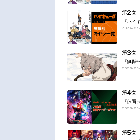
2
第
位
『ハイキ
2024-03-
3
第
位
『無職
2026-08-
4
第
位
『仮面
2026-08-
5
第
位