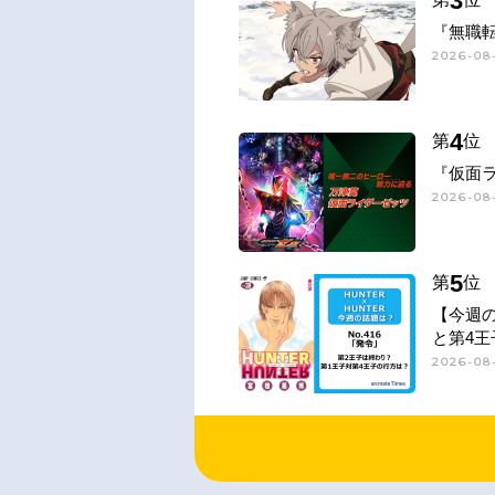
3
『無職
2026-08-
4
第
位
『仮面
2026-08-
5
第
位
【今週
と第4王
2026-08-