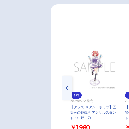
予約
予約
2026年10月 上旬 発売予定
2026/08/22 発売
2
【グッズ-スタンドポップ】五
【グッズ-スタンドポップ】五
【
等分の花嫁＊ アクリルスタン
等分の花嫁＊ アクリルスタン
等
ド＜Trick or Heart♡ 一花＞
ド／中野二乃
ド
三
￥1,980
￥1,980
￥