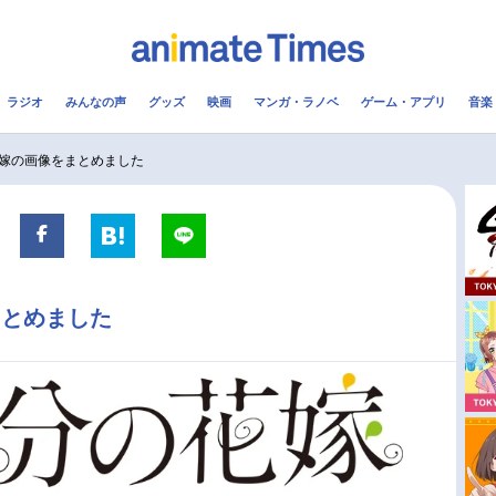
ラジオ
みんなの声
グッズ
映画
マンガ・ラノベ
ゲーム・アプリ
音楽
メ
声優
ラジオ
み
嫁の画像をまとめました
コスプレ
2.5次元
配信
アニメ映画一覧
今期アニメ曜日別一覧
まとめました
実写化映画一覧
春アニメ
男性声優/女性声優一覧
夏アニメ
FOLLOW US