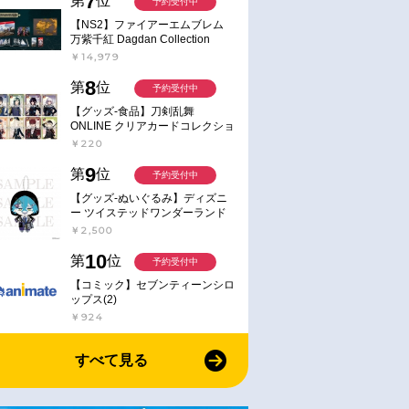
7
第
位
予約受付中
【NS2】ファイアーエムブレム
万紫千紅 Dagdan Collection
￥14,979
8
第
位
予約受付中
【グッズ-食品】刀剣乱舞
ONLINE クリアカードコレクショ
ンガム
￥220
9
第
位
予約受付中
【グッズ-ぬいぐるみ】ディズニ
ー ツイステッドワンダーランド
ミニミニぬいぐるみ(クラブ・ウ
￥2,500
ェアver.) イデア・シュラウド
10
第
位
予約受付中
【コミック】セブンティーンシロ
ップス(2)
￥924
すべて見る