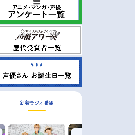
予約
予約
新着ラジオ番組
旬 発売予定
2026年10月 上旬 発売予定
2026/08/22 発売
ンドポップ】五
【グッズ-スタンドポップ】五
【グッズ-クリアファイル】
アクリルスタン
等分の花嫁＊ アクリルスタン
等分の花嫁＊ クリアファイ
女と春のひと口
ド＜花めく彼女と春のひと口
／中野三玖
五月＞
￥1,980
￥440