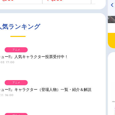
高橋美紀のおんぷの気持ち
TVアニメ『戦隊大失格』
♪ in アニメイトタイムズ
radio 大直会 2nd season
人気ランキング
アニメ
ュー!!』人気キャラクター投票受付中！
03 17:00
アニメ
ュー!!』キャラクター（登場人物）一覧・紹介＆解説
11 16:00