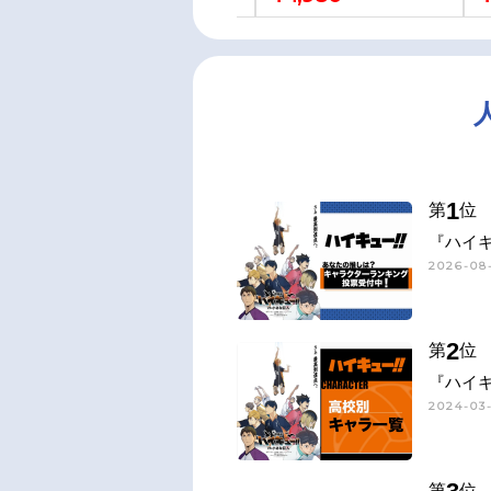
1
第
位
『ハイキ
2026-08-
2
第
位
『ハイキ
2024-03-
第
位