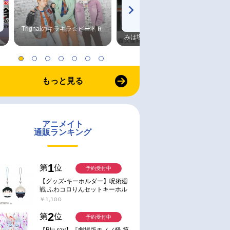
Trignalのキラキラ☆ビートＲ
森久保祥太郎×浪川大輔 つま
みは塩だけ
もっと見る
アニメイト
通販ランキング
1
第
位
予約受付中
【グッズ-キーホルダー】呪術廻
戦 ふわコロりんセットキーホル
ダー【アニメイト特典付】
￥1,100
2
第
位
予約受付中
【Blu-ray】『劇場版モノノ怪 第