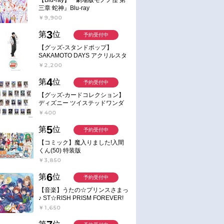
三章 蛇神』Blu-ray
￥9,900
3
第
位
予約受付中
【グッズ-スタンドポップ】
SAKAMOTO DAYS アクリルスタ
ンド～Sunny Afternoon～ 4.南雲
￥2,200
4
第
位
予約受付中
【グッズ-カードコレクション】
ディズニー ツイステッドワンダ
ーランド ランダムカードコレク
￥400
ション クラブ・ウェアver.
5
第
位
予約受付中
【コミック】魔入りました!入間
くん(50) 特装版
￥3,850
6
第
位
予約受付中
【音楽】うたの☆プリンスさまっ
♪ ST☆RISH PRISM FOREVER!
￥1,650