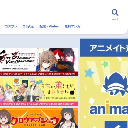
search
コスプレ
2.5次元
配信・Vtuber
無料マンガ
んなの声
グッズ
映画
・Vtuber
トレンド
無料マンガ
秋アニメ
冬アニメ