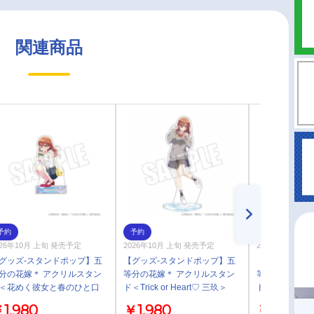
関連商品
予約
予約
予約
026年10月 上旬 発売予定
2026年10月 上旬 発売予定
2026年10月 上
グッズ-スタンドポップ】五
【グッズ-スタンドポップ】五
【グッズ-スタ
分の花嫁＊ アクリルスタン
等分の花嫁＊ アクリルスタン
等分の花嫁＊ 
＜花めく彼女と春のひと口
ド＜Trick or Heart♡ 三玖＞
ド＜花めく彼
玖＞
二乃＞
1,980
￥1,980
￥1,980