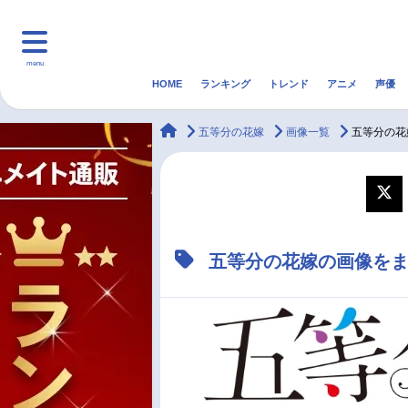
menu
HOME
ランキング
トレンド
アニメ
声優
HOME
ランキング
アニ
animateTimes
五等分の花嫁
画像一覧
五等分の花
マンガ・ラノベ
ゲーム・アプリ
音楽
最新記事一覧
五等分の花嫁の画像を
アニメ記事一覧
声優記事一覧