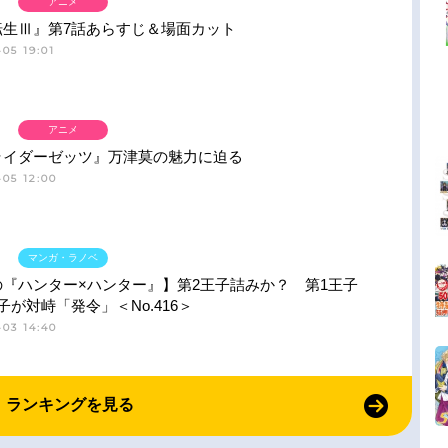
アニメ
転生Ⅲ』第7話あらすじ＆場面カット
05 19:01
アニメ
ライダーゼッツ』万津莫の魅力に迫る
05 12:00
マンガ・ラノベ
の『ハンター×ハンター』】第2王子詰みか？ 第1王子
子が対峙「発令」＜No.416＞
03 14:40
ランキングを見る