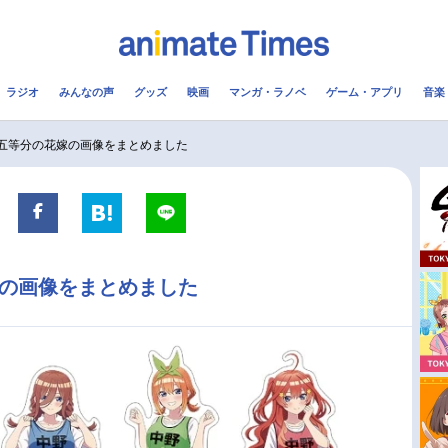
ラジオ
みんなの声
グッズ
映画
マンガ・ラノベ
ゲーム・アプリ
音楽
メ
声優
ラジオ
み
 五等分の花嫁の画像をまとめました
コスプレ
2.5次元
配信
アニメ映画一覧
今期アニメ曜日別一覧
嫁の画像をまとめました
実写化映画一覧
春アニメ
男性声優/女性声優一覧
夏アニメ
FOLLOW US