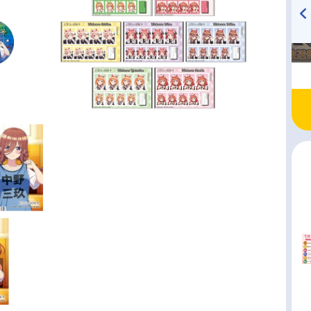
TVアニメ『戦隊大失格』
ハイキュー!! 烏野高校放送部!
radio 大直会 2nd season