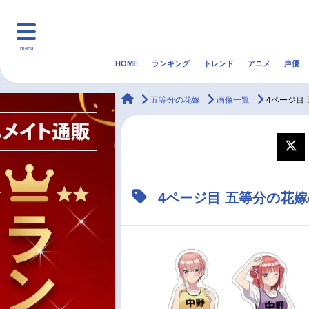
menu
HOME
ランキング
トレンド
アニメ
声優
HOME
ランキング
アニ
animateTimes
五等分の花嫁
画像一覧
4ページ目
マンガ・ラノベ
ゲーム・アプリ
音楽
最新記事一覧
4ページ目 五等分の花
アニメ記事一覧
声優記事一覧