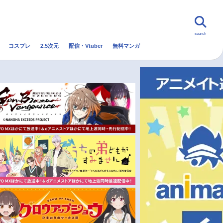
search
コスプレ
2.5次元
配信・Vtuber
無料マンガ
んなの声
グッズ
映画
・Vtuber
トレンド
無料マンガ
秋アニメ
冬アニメ