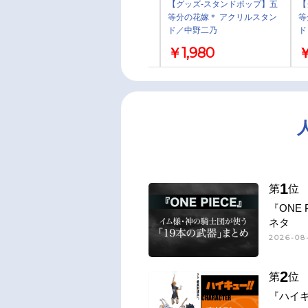
【グッズ-スタンドポップ】五
【グッズ-スタンドポップ】五
【
等分の花嫁＊ アクリルスタン
等分の花嫁＊ アクリルスタン
等
ド＜Trick or Heart♡ 一花＞
ド／中野二乃
ド
三
￥1,980
￥1,980
￥
1
第
位
『ONE
ネタ
2026-08-
2
第
位
『ハイキ