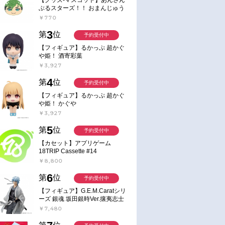
ぶるスターズ！！ おまんじゅう
にぎにぎマスコット ねくすと2
￥770
Hbox
3
第
位
予約受付中
【フィギュア】るかっぷ 超かぐ
や姫！ 酒寄彩葉
￥3,927
4
第
位
予約受付中
【フィギュア】るかっぷ 超かぐ
や姫！ かぐや
￥3,927
5
第
位
予約受付中
【カセット】アプリゲーム
18TRIP Cassette #14
￥8,800
6
第
位
予約受付中
【フィギュア】G.E.M.Caratシリ
ーズ 銀魂 坂田銀時Ver.攘夷志士
完成品フィギュア
予約
予約
￥7,480
旬 発売予定
2026年10月 上旬 発売予定
2026/08/22 発売