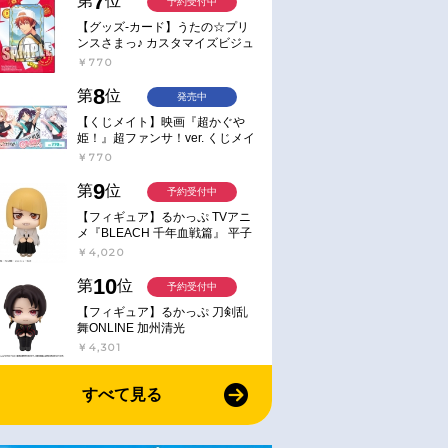
7
第
位
予約受付中
ンドポップ】五
【グッズ-スタンドポップ】五
【グッズ-クリアファイル】
アクリルスタン
等分の花嫁＊ アクリルスタン
等分の花嫁＊ クリアファイ
【グッズ-カード】うたの☆プリ
ンスさまっ♪ カスタマイズビジュ
女と春のひと口
ド＜花めく彼女と春のひと口
／中野三玖
アルカードコレクション Best
￥770
五月＞
￥1,980
￥440
Shots from Everyday Life Ver.
8
第
位
発売中
【くじメイト】映画『超かぐや
姫！』超ファンサ！ver. くじメイ
ト
￥770
9
第
位
予約受付中
【フィギュア】るかっぷ TVアニ
メ『BLEACH 千年血戦篇』 平子
真子
￥4,020
10
第
位
予約受付中
【フィギュア】るかっぷ 刀剣乱
舞ONLINE 加州清光
￥4,301
すべて見る