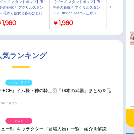
グッズ-スタンドポップ】五
【グッズ-スタンドポップ】五
【グッズ-スタ
分の花嫁＊ アクリルスタン
等分の花嫁＊ アクリルスタン
等分の花嫁＊ 
＜花めく彼女と春のひと口
ド＜Trick or Heart♡ 三玖＞
ド＜花めく彼
玖＞
二乃＞
1,980
￥1,980
￥1,980
人気ランキング
マンガ・ラノベ
 PIECE』イム様・神の騎士団「19本の武器」まとめ＆元
06 16:30
アニメ
ュー!!』キャラクター（登場人物）一覧・紹介＆解説