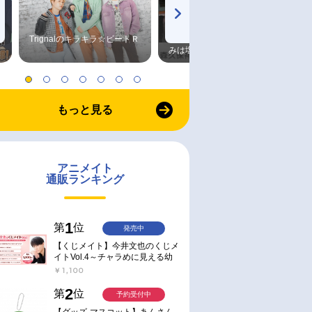
Trignalのキラキラ☆ビートＲ
森久保祥太郎×浪川大輔 つま
みは塩だけ
もっと見る
アニメイト
通販ランキング
1
第
位
発売中
【くじメイト】今井文也のくじメ
イトVol.4～チャラめに見える幼
馴染、実は一途で独占欲が強いん
￥1,100
です～
2
第
位
予約受付中
【グッズ-マスコット】あんさん