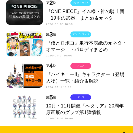
2
第
位
マンガ・ラノベ
『ONE PIECE』イム様・神の騎士団
「19本の武器」まとめ＆元ネタ
2026-08-06 16:30
3
第
位
マンガ・ラノベ
『僕とロボコ』単行本表紙の元ネタ・
オマージュ・パロディまとめ
2026-07-21 10:00
4
第
位
アニメ
『ハイキュー!!』キャラクター（登場
人物）一覧・紹介＆解説
2024-03-11 16:00
5
第
位
グッズ
10月・11月開催『ヘタリア』20周年
原画展のグッズ第1弾情報
2026-08-07 18:00