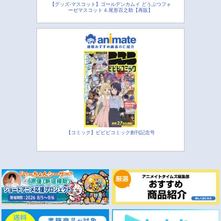
【グッズ-マスコット】ゴールデンカムイ どうぶつフォ
ーゼマスコット 4.尾形百之助【再販】
【コミック】ビビビコミック創刊記念号