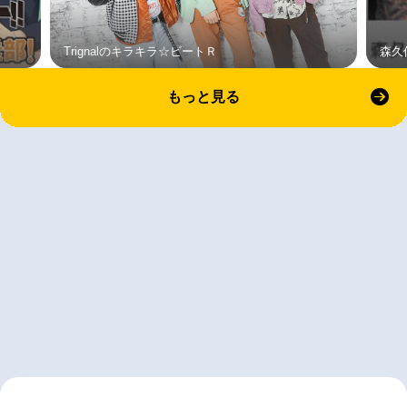
Trignalのキラキラ☆ビートＲ
森久
もっと見る