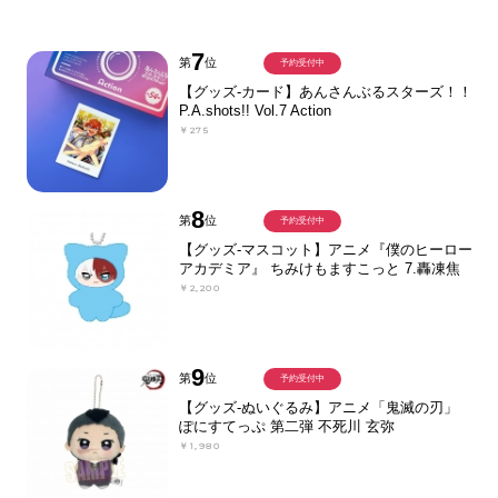
7
第
位
予約受付中
【グッズ-カード】あんさんぶるスターズ！！
P.A.shots!! Vol.7 Action
￥275
8
第
位
予約受付中
【グッズ-マスコット】アニメ『僕のヒーロー
アカデミア』 ちみけもますこっと 7.轟凍焦
￥2,200
9
第
位
予約受付中
【グッズ-ぬいぐるみ】アニメ「鬼滅の刃」
ぽにすてっぷ 第二弾 不死川 玄弥
￥1,980