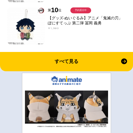
10
第
位
予約受付中
【グッズ-ぬいぐるみ】アニメ「鬼滅の刃」
ぽにすてっぷ 第二弾 冨岡 義勇
￥1,980
すべて見る