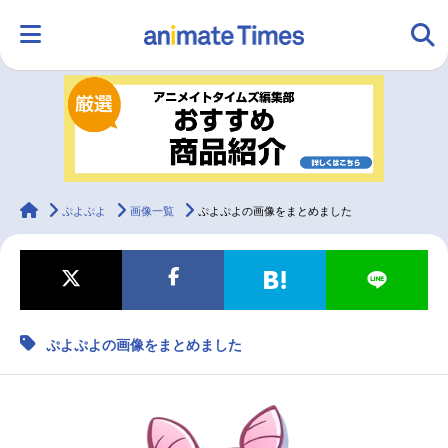
HOME
ランキング
アニメ
声優
ラジオ
みんなの声
グッズ
映画
animateTimes
ぷよぷよ
画像一覧
ぷよぷよの画像をまとめました
マンガ・ラノベ
ゲーム・アプリ
音楽
コスプレ
ぷよぷよの画像をまとめました
2.5次元
配信・Vtuber
トレンド
無料マンガ
最新記事一覧
アニメ記事一覧
声優記事一覧