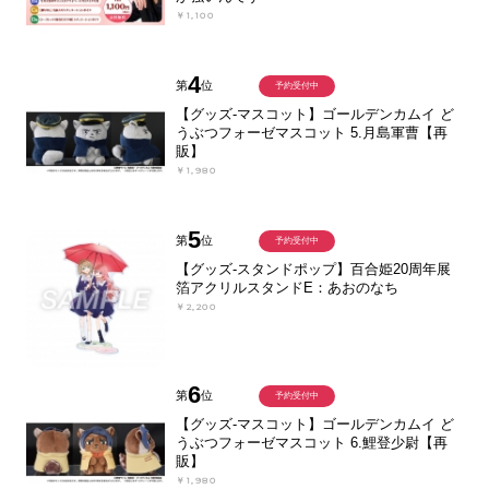
￥1,100
4
第
位
予約受付中
【グッズ-マスコット】ゴールデンカムイ ど
うぶつフォーゼマスコット 5.月島軍曹【再
販】
￥1,980
5
第
位
予約受付中
【グッズ-スタンドポップ】百合姫20周年展
箔アクリルスタンドE：あおのなち
￥2,200
6
第
位
予約受付中
【グッズ-マスコット】ゴールデンカムイ ど
うぶつフォーゼマスコット 6.鯉登少尉【再
販】
￥1,980