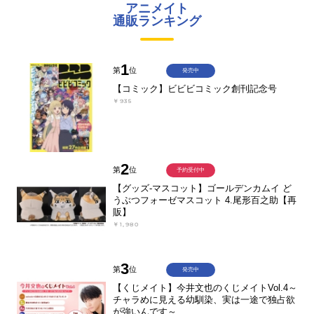
アニメイト
通販ランキング
1
第
位
発売中
【コミック】ビビビコミック創刊記念号
￥935
2
第
位
予約受付中
【グッズ-マスコット】ゴールデンカムイ ど
うぶつフォーゼマスコット 4.尾形百之助【再
販】
￥1,980
3
第
位
発売中
【くじメイト】今井文也のくじメイトVol.4～
チャラめに見える幼馴染、実は一途で独占欲
が強いんです～