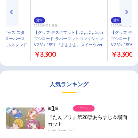
通常
通常
2026/04/03 発売
2026/04/03 発売
】【グッズ-スタ
【グッズ-デスクマット】ぷよぷよ35th
【グッズ-デス
ブ！スーパース
ブシロード ラバーマットコレクション
ブシロード ラ
アクリルスタンド
V2 Vol.1997 『ぷよぷよ』スイーツver.
V2 Vol.1996
￥3,300
￥3,300
人気ランキング
1
第
位
アニメ
『たんプリ』第28話あらすじ＆場面
カット
2026-08-08 12:00