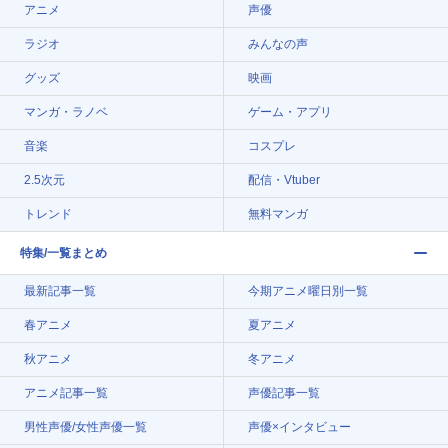
アニメ
声優
ラジオ
みんなの声
グッズ
映画
マンガ・ラノベ
ゲーム・アプリ
音楽
コスプレ
2.5次元
配信・Vtuber
トレンド
無料マンガ
特集/一覧まとめ
最新記事一覧
今期アニメ曜日別一覧
春アニメ
夏アニメ
秋アニメ
冬アニメ
アニメ記事一覧
声優記事一覧
男性声優/女性声優一覧
声優×インタビュー