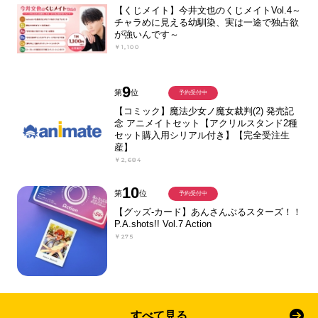
【くじメイト】今井文也のくじメイトVol.4～
チャラめに見える幼馴染、実は一途で独占欲
が強いんです～
￥1,100
9
第
位
予約受付中
【コミック】魔法少女ノ魔女裁判(2) 発売記
念 アニメイトセット【アクリルスタンド2種
セット購入用シリアル付き】【完全受注生
産】
￥2,684
10
第
位
予約受付中
【グッズ-カード】あんさんぶるスターズ！！
P.A.shots!! Vol.7 Action
￥275
すべて見る