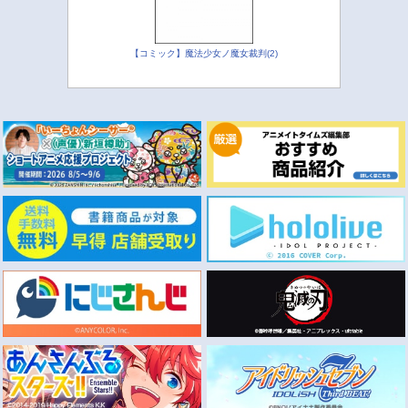
【コミック】魔法少女ノ魔女裁判(2)