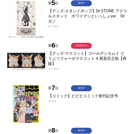
5
第
位
発売中
【グッズ-スタンドポップ】Dr.STONE アクリ
ルスタンド ホワイマンといっしょver. Dr.
ゼノ
￥1,980
6
第
位
予約受付中
【グッズ-マスコット】ゴールデンカムイ ど
うぶつフォーゼマスコット 4.尾形百之助【再
販】
￥1,980
7
第
位
発売中
【コミック】ビビビコミック創刊記念号
￥935
8
第
位
発売中