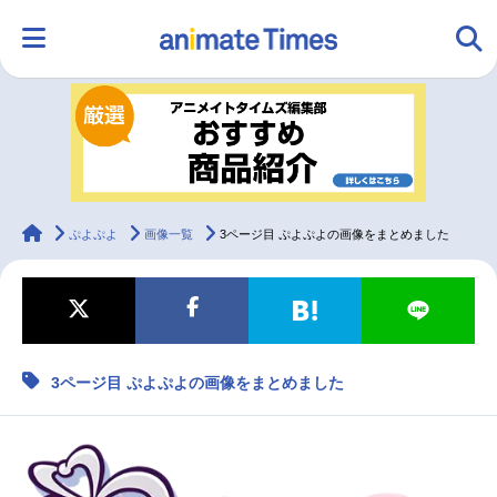
HOME
ランキング
アニメ
声優
ラジオ
みんなの声
グッズ
映画
animateTimes
ぷよぷよ
画像一覧
3ページ目 ぷよぷよの画像をまとめました
マンガ・ラノベ
ゲーム・アプリ
音楽
コスプレ
3ページ目 ぷよぷよの画像をまとめました
2.5次元
配信・Vtuber
トレンド
無料マンガ
最新記事一覧
アニメ記事一覧
声優記事一覧