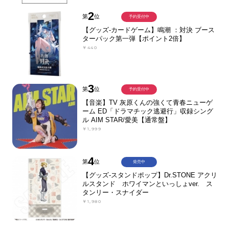
2
第
位
予約受付中
【グッズ-カードゲーム】鳴潮 ：対決 ブース
ターパック第一弾【ポイント2倍】
￥440
3
第
位
予約受付中
【音楽】TV 灰原くんの強くて青春ニューゲ
ーム ED「ドラマチック逃避行」収録シング
ル AIM STAR/愛美【通常盤】
￥1,999
4
第
位
発売中
【グッズ-スタンドポップ】Dr.STONE アクリ
ルスタンド ホワイマンといっしょver. ス
タンリー・スナイダー
￥1,980