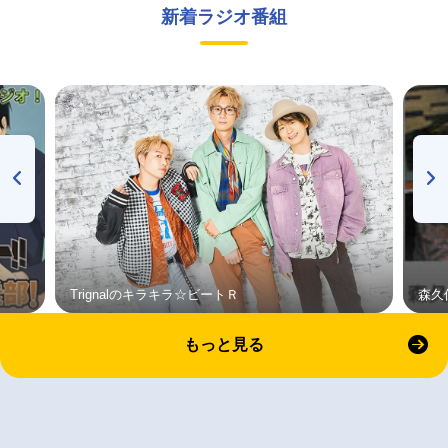
新着ラジオ番組
Trignalのキラキラ☆ビートＲ
森久
もっと見る