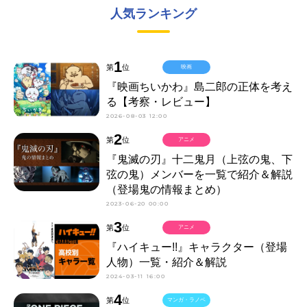
人気ランキング
1
第
位
映画
『映画ちいかわ』島二郎の正体を考え
る【考察・レビュー】
2026-08-03 12:00
2
第
位
アニメ
『鬼滅の刃』十二鬼月（上弦の鬼、下
弦の鬼）メンバーを一覧で紹介＆解説
（登場鬼の情報まとめ）
2023-06-20 00:00
3
第
位
アニメ
『ハイキュー!!』キャラクター（登場
人物）一覧・紹介＆解説
2024-03-11 16:00
4
第
位
マンガ・ラノベ