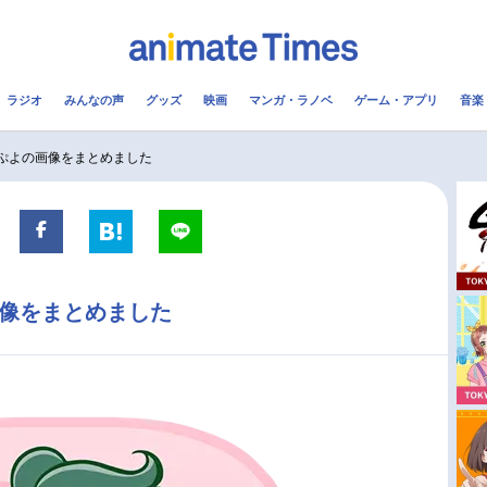
ラジオ
みんなの声
グッズ
映画
マンガ・ラノベ
ゲーム・アプリ
音楽
メ
声優
ラジオ
み
よぷよの画像をまとめました
コスプレ
2.5次元
配信
アニメ映画一覧
今期アニメ曜日別一覧
画像をまとめました
実写化映画一覧
春アニメ
男性声優/女性声優一覧
夏アニメ
FOLLOW US