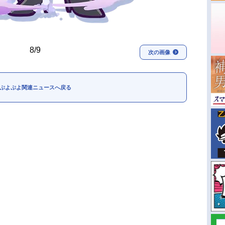
8/9
次の画像
ぷよぷよ関連ニュースへ戻る