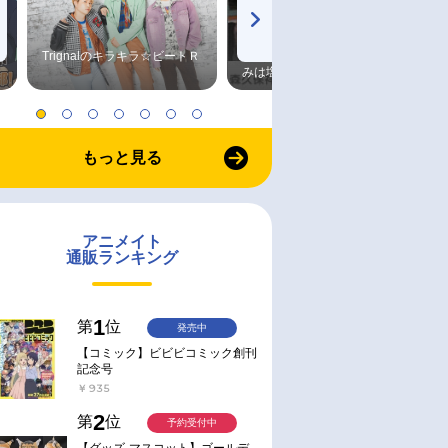
Trignalのキラキラ☆ビートＲ
森久保祥太郎×浪川大輔 つま
みは塩だけ
もっと見る
アニメイト
通販ランキング
1
第
位
発売中
【コミック】ビビビコミック創刊
記念号
￥935
2
第
位
予約受付中
【グッズ-マスコット】ゴールデ