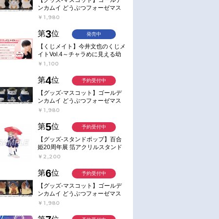
ンカムイ どうぶつフォーゼマス
コット 4.尾形百之助【再販】
￥1,980
3
第
位
発売中
【くじメイト】今井文也のくじメ
イトVol.4～チャラめに見える幼
馴染、実は一途で独占欲が強いん
￥1,100
です～
4
第
位
予約受付中
【グッズ-マスコット】ゴールデ
ンカムイ どうぶつフォーゼマス
コット 5.月島軍曹【再販】
￥1,980
5
第
位
予約受付中
【グッズ-スタンドポップ】百合
姫20周年展 箔アクリルスタンド
E：あおのなち
￥2,200
6
第
位
予約受付中
【グッズ-マスコット】ゴールデ
ンカムイ どうぶつフォーゼマス
コット 6.鯉登少尉【再販】
￥1,980