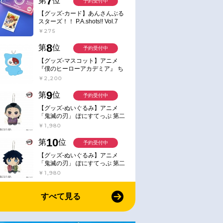
7
第
位
予約受付中
【グッズ-カード】あんさんぶる
スターズ！！ P.A.shots!! Vol.7
Action
￥275
8
第
位
予約受付中
【グッズ-マスコット】アニメ
『僕のヒーローアカデミア』 ち
みけもますこっと 7.轟凍焦
￥2,200
9
第
位
予約受付中
【グッズ-ぬいぐるみ】アニメ
「鬼滅の刃」 ぽにすてっぷ 第二
弾 不死川 玄弥
￥1,980
10
第
位
予約受付中
【グッズ-ぬいぐるみ】アニメ
「鬼滅の刃」 ぽにすてっぷ 第二
弾 冨岡 義勇
￥1,980
すべて見る