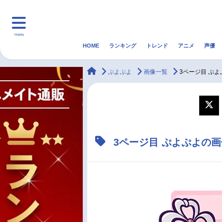
menu
HOME
ランキング
トレンド
アニメ
声優
HOME
ランキング
アニ
animateTimes
ぷよぷよ
画像一覧
3ページ目 ぷ
マンガ・ラノベ
ゲーム・アプリ
音楽
最新記事一覧
3ページ目 ぷよぷよの
アニメ記事一覧
声優記事一覧