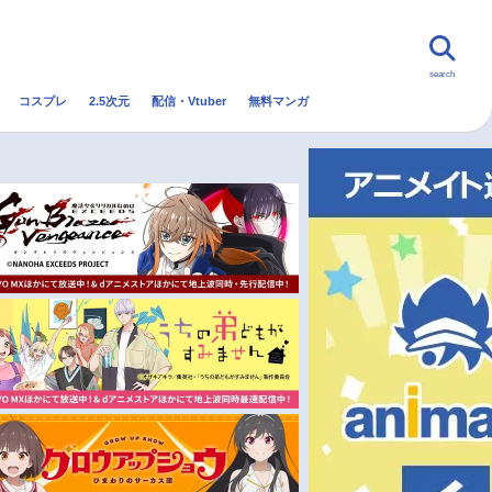
search
コスプレ
2.5次元
配信・Vtuber
無料マンガ
んなの声
グッズ
映画
・Vtuber
トレンド
無料マンガ
秋アニメ
冬アニメ