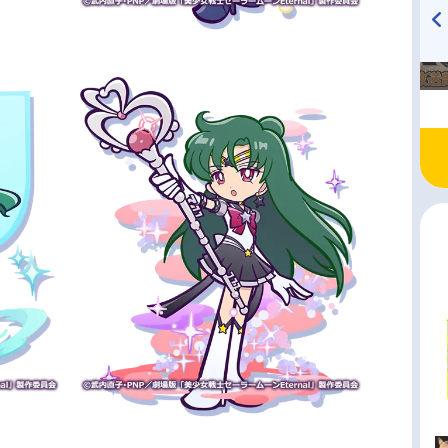
TVアニメ『戦隊大失格』
ハイキュー!! 烏野高校放送部!
radio 大直会 2nd season