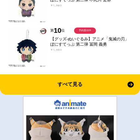
￥1,980
10
第
位
予約受付中
【グッズ-ぬいぐるみ】アニメ「鬼滅の刃」
ぽにすてっぷ 第二弾 冨岡 義勇
￥1,980
すべて見る