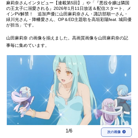
麻莉奈さんインタビュー【連載第5回】」や「『悪役令嬢は隣国
の王太子に溺愛される』2026年1月11日放送＆配信スタート、メ
アニメ映画一覧
実写化映画一覧
インPV解禁！ 追加声優に山田麻莉奈さん・諏訪部順一さん・
緑川光さん・降幡愛さん、OP＆ED主題歌を高垣彩陽feat. 城田優
今期アニメ曜日別一覧
が担当」です。
春アニメ
夏アニメ
山田麻莉奈 の画像を揃えました。高画質画像を山田麻莉奈の記
事毎に集めています。
秋アニメ
冬アニメ
男性声優/女性声優一覧
FOLLOW US
1/6
次の画像