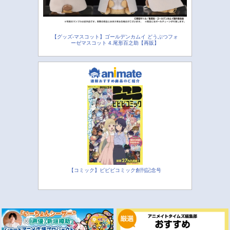
【グッズ-マスコット】ゴールデンカムイ どうぶつフォ
ーゼマスコット 4.尾形百之助【再販】
【コミック】ビビビコミック創刊記念号