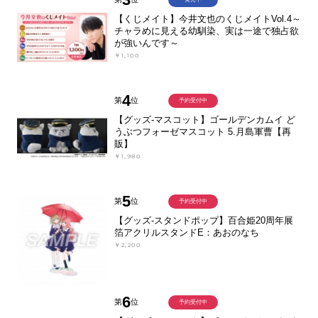
【くじメイト】今井文也のくじメイトVol.4～
チャラめに見える幼馴染、実は一途で独占欲
が強いんです～
￥1,100
4
第
位
予約受付中
【グッズ-マスコット】ゴールデンカムイ ど
うぶつフォーゼマスコット 5.月島軍曹【再
販】
￥1,980
5
第
位
予約受付中
【グッズ-スタンドポップ】百合姫20周年展
箔アクリルスタンドE：あおのなち
￥2,200
6
第
位
予約受付中