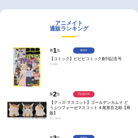
アニメイト
通販ランキング
1
第
位
発売中
【コミック】ビビビコミック創刊記念号
￥935
2
第
位
予約受付中
【グッズ-マスコット】ゴールデンカムイ ど
うぶつフォーゼマスコット 4.尾形百之助【再
販】
￥1,980
3
第
位
発売中