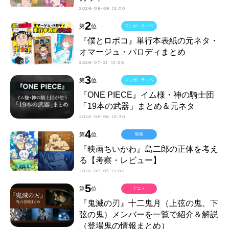
2026-08-08 12:00
2
第
位
マンガ・ラノベ
『僕とロボコ』単行本表紙の元ネタ・
オマージュ・パロディまとめ
2026-07-21 10:00
3
第
位
マンガ・ラノベ
『ONE PIECE』イム様・神の騎士団
「19本の武器」まとめ＆元ネタ
2026-08-06 16:30
4
第
位
映画
『映画ちいかわ』島二郎の正体を考え
る【考察・レビュー】
2026-08-03 12:00
5
第
位
アニメ
『鬼滅の刃』十二鬼月（上弦の鬼、下
弦の鬼）メンバーを一覧で紹介＆解説
（登場鬼の情報まとめ）