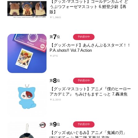
【グッズ-マスコット】ゴールデンカムイ ど
うぶつフォーゼマスコット 6.鯉登少尉【再
販】
￥1,980
7
第
位
予約受付中
【グッズ-カード】あんさんぶるスターズ！！
P.A.shots!! Vol.7 Action
￥275
8
第
位
予約受付中
【グッズ-マスコット】アニメ『僕のヒーロー
アカデミア』 ちみけもますこっと 7.轟凍焦
￥2,200
9
第
位
予約受付中
【グッズ-ぬいぐるみ】アニメ「鬼滅の刃」
ぽにすてっぷ 第二弾 不死川 玄弥