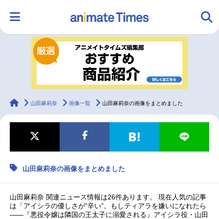
HOME
ランキング
アニメ
声優
ラジオ
みんなの声
グッズ
映画
animateTimes
山田麻莉奈
画像一覧
山田麻莉奈の画像をまとめました
マンガ・ラノベ
ゲーム・アプリ
音楽
コスプレ
山田麻莉奈の画像をまとめました
2.5次元
配信・Vtuber
トレンド
無料マンガ
最新記事一覧
山田麻莉奈 関連ニュース情報は26件あります。 現在人気の記事
は「アイシラの優しさが“辛い”。もしティアラを嫌いになれたら
――『悪役令嬢は隣国の王太子に溺愛される』アイシラ役・山田
アニメ記事一覧
声優記事一覧