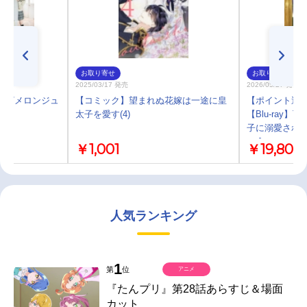
お取り寄せ
お取り寄せ
2025/03/17 発売
2026/05/27 発売
48/メロンジュ
【コミック】望まれぬ花嫁は一途に皇
【ポイント還元
太子を愛す(4)
【Blu-ray
子に溺愛される Bl
ray]
￥1,001
￥19,800
人気ランキング
1
第
位
アニメ
『たんプリ』第28話あらすじ＆場面
カット