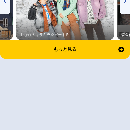
Trignalのキラキラ☆ビートＲ
森久
もっと見る