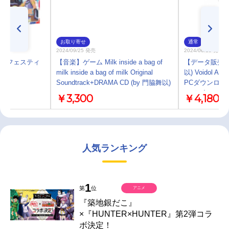
お取り寄せ
通常
2024/09/25 発売
2024/06/13 発売
オブ フェスティ
【音楽】ゲーム Milk inside a bag of
【データ販売】
milk inside a bag of milk Original
以) Voidol
Soundtrack+DRAMA CD (by 門脇舞以)
PCダウンロー
ロジー)
￥3,300
￥4,180
人気ランキング
1
第
位
アニメ
『築地銀だこ』
×『HUNTER×HUNTER』第2弾コラ
ボ決定！