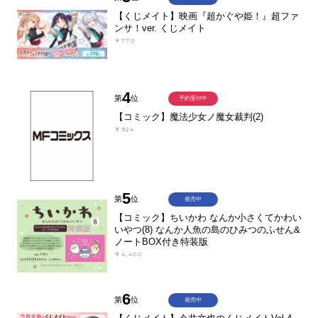
【くじメイト】映画『超かぐや姫！』超ファ
ンサ！ver. くじメイト
￥770
4
第
位
予約受付中
【コミック】魔法少女ノ魔女裁判(2)
￥924
5
第
位
発売中
【コミック】ちいかわ なんか小さくてかわい
いやつ(8) なんか人魚の島のひみつのふせん&
ノートBOX付き特装版
￥4,400
6
第
位
発売中