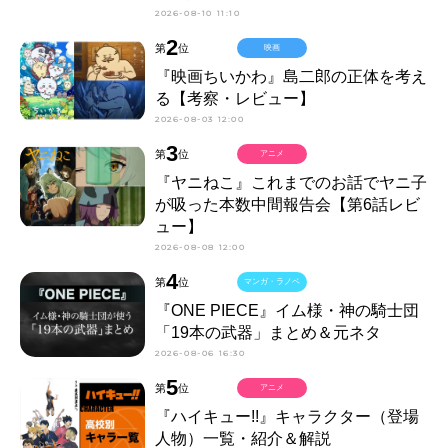
2026-08-10 11:10
2
第
位
映画
『映画ちいかわ』島二郎の正体を考え
る【考察・レビュー】
2026-08-03 12:00
3
第
位
アニメ
『ヤニねこ』これまでのお話でヤニ子
が吸った本数中間報告会【第6話レビ
ュー】
2026-08-08 12:00
4
第
位
マンガ・ラノベ
『ONE PIECE』イム様・神の騎士団
「19本の武器」まとめ＆元ネタ
2026-08-06 16:30
5
第
位
アニメ
『ハイキュー!!』キャラクター（登場
人物）一覧・紹介＆解説