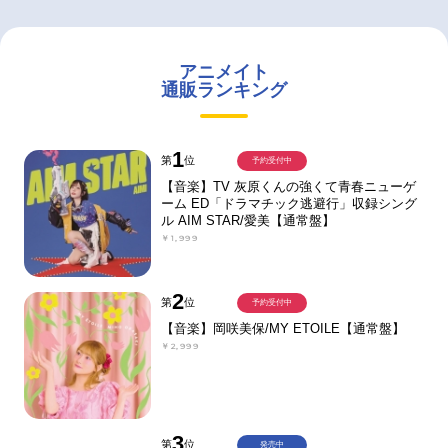
アニメイト
通販ランキング
1
第
位
予約受付中
【音楽】TV 灰原くんの強くて青春ニューゲ
ーム ED「ドラマチック逃避行」収録シング
ル AIM STAR/愛美【通常盤】
￥1,999
2
第
位
予約受付中
【音楽】岡咲美保/MY ETOILE【通常盤】
￥2,999
3
第
位
発売中