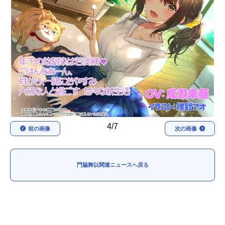
アニメ映画一覧
実写化映画一覧
今期アニメ曜日別一覧
春アニメ
夏アニメ
秋アニメ
冬アニメ
男性声優/女性声優一覧
4/7
FOLLOW US
前の画像
次の画像
門脇舞以関連ニュースへ戻る