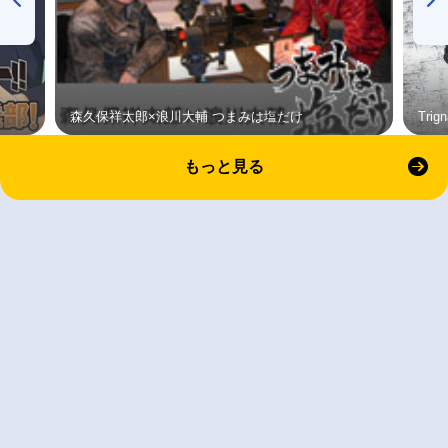
森久保祥太郎×浪川大輔 つまみは塩だけ
Tri
もっと見る