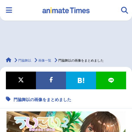
HOME
ランキング
アニメ
声優
animateTimes
ラジオ
みんなの声
グッズ
映画
門脇舞以
画像一覧
門脇舞以の画像をまとめました
マンガ・ラノベ
ゲーム・アプリ
音楽
コスプレ
門脇舞以の画像をまとめました
2.5次元
配信・Vtuber
トレンド
無料マンガ
最新記事一覧
アニメ記事一覧
声優記事一覧