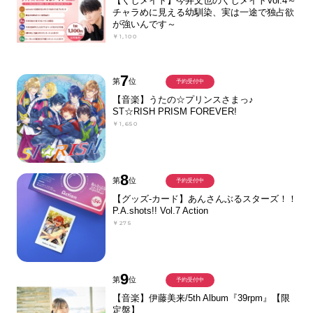
【くじメイト】今井文也のくじメイトVol.4～
チャラめに見える幼馴染、実は一途で独占欲
が強いんです～
￥1,100
7
第
位
予約受付中
【音楽】うたの☆プリンスさまっ♪
ST☆RISH PRISM FOREVER!
￥1,650
8
第
位
予約受付中
【グッズ-カード】あんさんぶるスターズ！！
P.A.shots!! Vol.7 Action
￥275
9
第
位
予約受付中
【音楽】伊藤美来/5th Album『39rpm』【限
定盤】