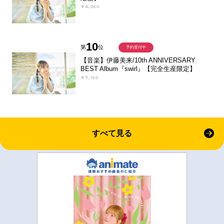
￥6,050
10
第
位
予約受付中
【音楽】伊藤美来/10th ANNIVERSARY
BEST Album『swirl』【完全生産限定】
￥7,150
すべて見る