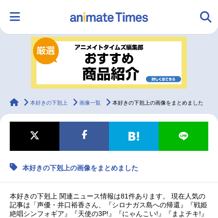
HOME
ランキング
アニメ
声優
ラジオ
みんなの声
グッズ
映画
animateTimes
本好きの下剋上
画像一覧
本好きの下剋上の画像をまとめました
マンガ・ラノベ
ゲーム・アプリ
音楽
コスプレ
本好きの下剋上の画像をまとめました
2.5次元
配信・Vtuber
トレンド
無料マンガ
最新記事一覧
本好きの下剋上 関連ニュース情報は81件あります。 現在人気の
記事は「声優・井口裕香さん、『シロナガス島への帰還』『戦姫
絶唱シンフォギア』『天使の3P!』『にゃんこい!』『まよチキ!』
アニメ記事一覧
声優記事一覧