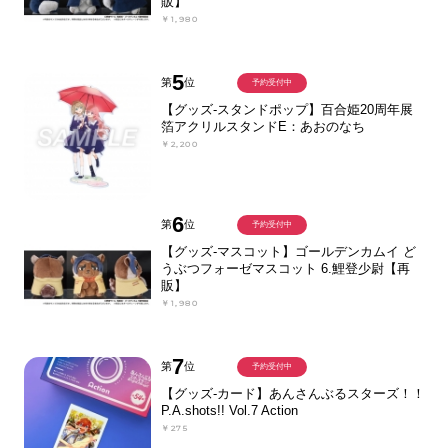
販】
￥1,980
5
第
位
予約受付中
【グッズ-スタンドポップ】百合姫20周年展
箔アクリルスタンドE：あおのなち
￥2,200
6
第
位
予約受付中
【グッズ-マスコット】ゴールデンカムイ ど
うぶつフォーゼマスコット 6.鯉登少尉【再
販】
￥1,980
7
第
位
予約受付中
【グッズ-カード】あんさんぶるスターズ！！
P.A.shots!! Vol.7 Action
￥275