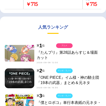
(10)」
￥715
￥715
人気ランキング
1
第
位
アニメ
『たんプリ』第28話あらすじ＆場面
カット
2026-08-08 12:00
2
第
位
マンガ・ラノベ
『ONE PIECE』イム様・神の騎士団
「19本の武器」まとめ＆元ネタ
2026-08-06 16:30
3
第
位
マンガ・ラノベ
『僕とロボコ』単行本表紙の元ネタ・