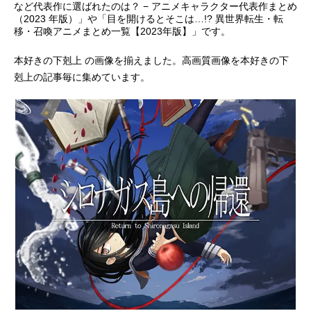
など代表作に選ばれたのは？ − アニメキャラクター代表作まとめ
（2023 年版）」や「目を開けるとそこは…!? 異世界転生・転
アニメ映画一覧
実写化映画一覧
移・召喚アニメまとめ一覧【2023年版】」です。
今期アニメ曜日別一覧
本好きの下剋上 の画像を揃えました。高画質画像を本好きの下
剋上の記事毎に集めています。
春アニメ
夏アニメ
秋アニメ
冬アニメ
男性声優/女性声優一覧
FOLLOW US