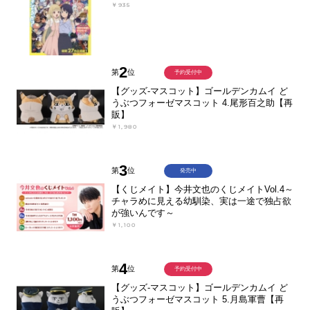
￥935
2
第
位
予約受付中
【グッズ-マスコット】ゴールデンカムイ ど
うぶつフォーゼマスコット 4.尾形百之助【再
販】
￥1,980
3
第
位
発売中
【くじメイト】今井文也のくじメイトVol.4～
チャラめに見える幼馴染、実は一途で独占欲
が強いんです～
￥1,100
4
第
位
予約受付中
【グッズ-マスコット】ゴールデンカムイ ど
うぶつフォーゼマスコット 5.月島軍曹【再