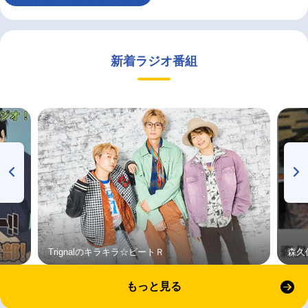
新着ラジオ番組
Trignalのキラキラ☆ビートＲ
森久
もっと見る