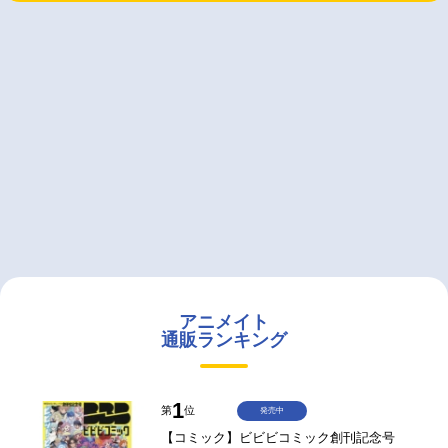
アニメイト
通販ランキング
1
第
位
発売中
【コミック】ビビビコミック創刊記念号