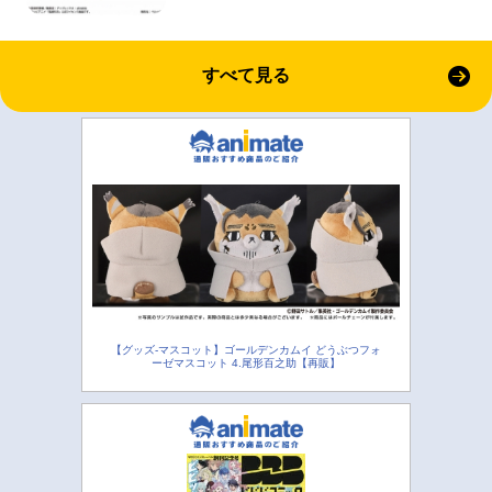
すべて見る
【グッズ-マスコット】ゴールデンカムイ どうぶつフォ
ーゼマスコット 4.尾形百之助【再販】