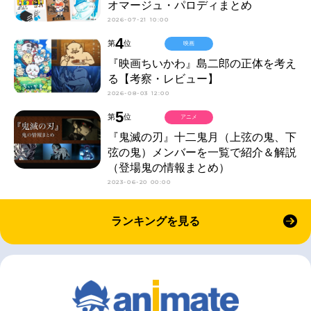
オマージュ・パロディまとめ
2026-07-21 10:00
4
第
位
映画
『映画ちいかわ』島二郎の正体を考え
る【考察・レビュー】
2026-08-03 12:00
5
第
位
アニメ
『鬼滅の刃』十二鬼月（上弦の鬼、下
弦の鬼）メンバーを一覧で紹介＆解説
（登場鬼の情報まとめ）
2023-06-20 00:00
ランキングを見る