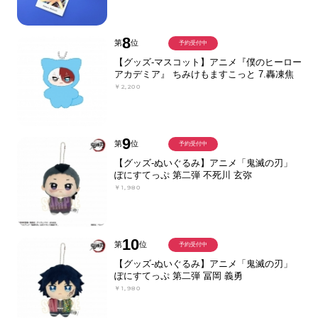
8
第
位
予約受付中
【グッズ-マスコット】アニメ『僕のヒーロー
アカデミア』 ちみけもますこっと 7.轟凍焦
￥2,200
9
第
位
予約受付中
【グッズ-ぬいぐるみ】アニメ「鬼滅の刃」
ぽにすてっぷ 第二弾 不死川 玄弥
￥1,980
10
第
位
予約受付中
【グッズ-ぬいぐるみ】アニメ「鬼滅の刃」
ぽにすてっぷ 第二弾 冨岡 義勇
￥1,980