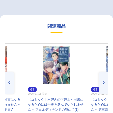
関連商品
通常
通常
2026/07/15 発売
2026/07/15 発売
上～司書になる
【コミック】本好きの下剋上～司書に
【コミック】
いられません～
なるためには手段を選んでいられませ
なるためには
図書委員V」
ん～ フェルディナンドの館にて(1)
ん～ 第三部「