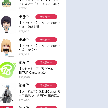
ぶるスターズ！！ おまんじゅう
にぎにぎマスコット ねくすと2
￥770
Hbox
3
第
位
予約受付中
【フィギュア】るかっぷ 超かぐ
や姫！ 酒寄彩葉
￥3,927
4
第
位
予約受付中
【フィギュア】るかっぷ 超かぐ
や姫！ かぐや
￥3,927
5
第
位
予約受付中
【カセット】アプリゲーム
18TRIP Cassette #14
￥8,800
6
第
位
予約受付中
【フィギュア】G.E.M.Caratシリ
ーズ 銀魂 坂田銀時Ver.攘夷志士
完成品フィギュア
￥7,480