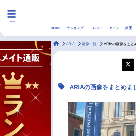
menu
HOME
ランキング
トレンド
アニメ
声優
HOME
ランキング
アニ
animateTimes
ARIA
画像一覧
ARIAの画像をまと
マンガ・ラノベ
ゲーム・アプリ
音楽
最新記事一覧
ARIAの画像をまとめま
アニメ記事一覧
声優記事一覧