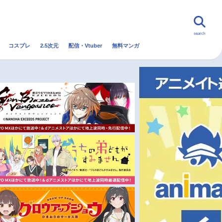
search
コスプレ
2.5次元
配信・Vtuber
無料マンガ
んなの声
グッズ
映画
・Vtuber
トレンド
無料マンガ
秋アニメ
冬アニメ