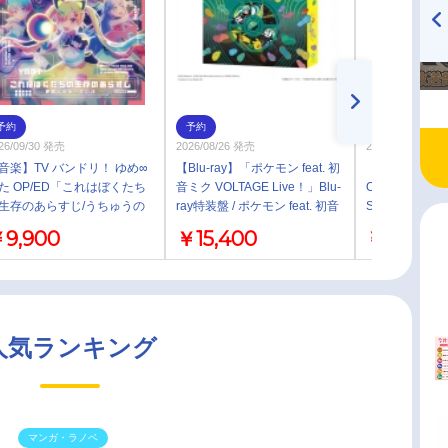
TVアニメ『戦隊大失格』
ハイキュー!! 烏野高校放送部!
radio 大直会 2nd season
予約
予約
予約
26/09/30 発売
2026/08/26 発売
2026/09/02 発売
音楽】TV バンドリ！ ゆめ∞
【Blu-ray】「ポケモン feat. 初
【レコード】「AR
た OP/ED「これはぼくたち
音ミク VOLTAGE Live！」Blu-
ORIGINATION
生存のあらすじ/うちゅうの
ray特装盤 / ポケモン feat. 初音
SOUNDTRACK t
しぎ」収録シングル これは
ミク
edition- +
9,900
￥15,400
￥8,250
くたちの生存のあらすじ/夢
大みゅーたいぷ【Blu-ray付
産限定盤】
人気ランキング
マンガ・ラノベ