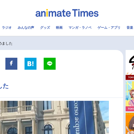
ラジオ
みんなの声
グッズ
映画
マンガ・ラノベ
ゲーム・アプリ
音楽
メ
声優
ラジオ
み
めました
コスプレ
2.5次元
配信
アニメ映画一覧
今期アニメ曜日別一覧
した
実写化映画一覧
春アニメ
男性声優/女性声優一覧
夏アニメ
FOLLOW US