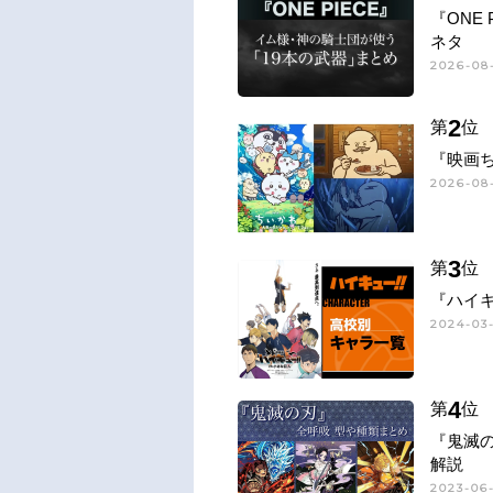
『ONE
ネタ
2026-08-
2
第
位
『映画
2026-08-
3
第
位
『ハイキ
2024-03-
4
第
位
『鬼滅
解説
2023-06-