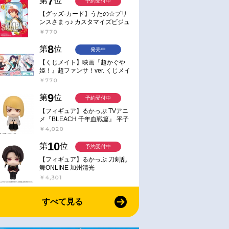
7
第
位
予約受付中
【グッズ-カード】うたの☆プリ
ンスさまっ♪ カスタマイズビジュ
アルカードコレクション Best
￥770
Shots from Everyday Life Ver.
8
第
位
発売中
【くじメイト】映画『超かぐや
姫！』超ファンサ！ver. くじメイ
ト
￥770
9
第
位
予約受付中
【フィギュア】るかっぷ TVアニ
メ『BLEACH 千年血戦篇』 平子
真子
￥4,020
10
第
位
予約受付中
【フィギュア】るかっぷ 刀剣乱
舞ONLINE 加州清光
￥4,301
すべて見る