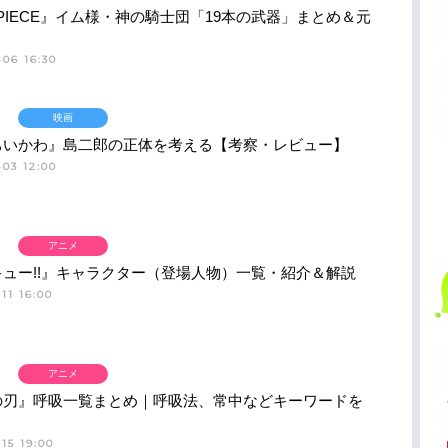
 PIECE』イム様・神の騎士団「19本の武器」まとめ＆元
06 16:30
映画
ちいかわ』島二郎の正体を考える【考察・レビュー】
03 12:00
アニメ
ュー!!』キャラクター（登場人物）一覧・紹介＆解説
11 16:00
アニメ
の刃』呼吸一覧まとめ｜呼吸法、常中などキーワードを
15 19:00