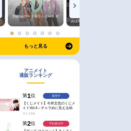
Trignalのキラキラ☆ビートＲ
森久保祥太郎×浪川大輔 つま
みは塩だけ
予約
予約
2026/09/02 発売
2026/08/21 発売
もっと見る
IA The
【レコード】「ARIA The
【雑誌】Daria-ダリア- 202
」ORIGINAL
NATURAL」 ORIGINAL
10月号【通販限定特典付き
re -vinyl
SOUNDTRACK due -vinyl
 BOX（初回限定盤）
edition-
￥7,040
￥990
アニメイト
通販ランキング
1
第
位
発売中
【くじメイト】今井文也のくじメ
イトVol.4～チャラめに見える幼
馴染、実は一途で独占欲が強いん
￥1,100
です～
2
第
位
予約受付中
【グッズ-マスコット】あんさん