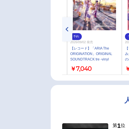
お取り寄せ
予約
2018/03/28 発売
2026/09/02 発売
20
【アルバム】TV ヴァイオレッ
【レコード】「ARIA The
【
ト・エヴァーガーデン ボーカ
ORIGINATION」ORIGINAL
み
ルアルバム
SOUNDTRACK tre -vinyl
の
edition-（通常盤）
ふ
￥3,300
￥7,040
￥
ぼ
限
生
1
第
位