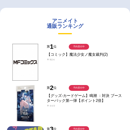
アニメイト
通販ランキング
1
第
位
予約受付中
【コミック】魔法少女ノ魔女裁判(2)
￥924
2
第
位
予約受付中
【グッズ-カードゲーム】鳴潮 ：対決 ブース
ターパック第一弾【ポイント2倍】
￥440
3
第
位
予約受付中