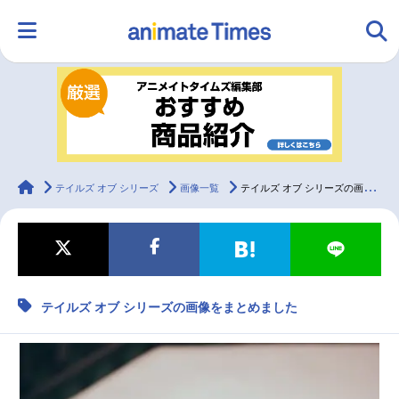
HOME
ランキング
アニメ
声優
ラジオ
みんなの声
グッズ
映画
animateTimes
テイルズ オブ シリーズ
画像一覧
テイルズ オブ シリーズの画像をまとめました
マンガ・ラノベ
ゲーム・アプリ
音楽
コスプレ
テイルズ オブ シリーズの画像をまとめました
2.5次元
配信・Vtuber
トレンド
無料マンガ
最新記事一覧
アニメ記事一覧
声優記事一覧