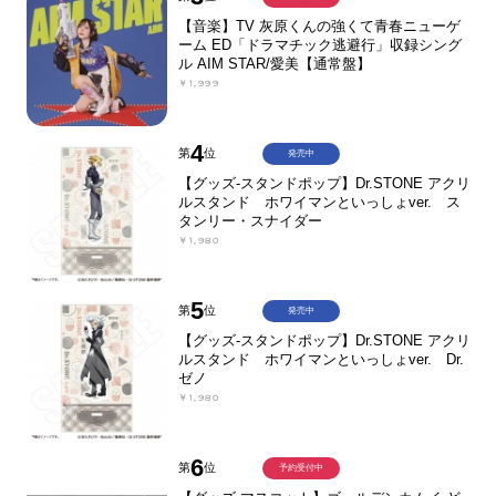
【音楽】TV 灰原くんの強くて青春ニューゲ
ーム ED「ドラマチック逃避行」収録シング
ル AIM STAR/愛美【通常盤】
￥1,999
4
第
位
発売中
【グッズ-スタンドポップ】Dr.STONE アクリ
ルスタンド ホワイマンといっしょver. ス
タンリー・スナイダー
￥1,980
5
第
位
発売中
【グッズ-スタンドポップ】Dr.STONE アクリ
ルスタンド ホワイマンといっしょver. Dr.
ゼノ
￥1,980
6
第
位
予約受付中