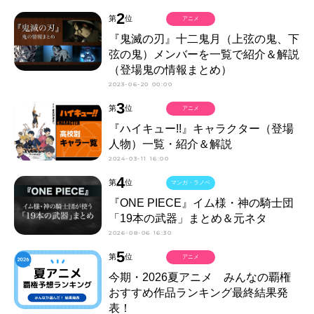
2
第
位
アニメ
『鬼滅の刃』十二鬼月（上弦の鬼、下
弦の鬼）メンバーを一覧で紹介＆解説
（登場鬼の情報まとめ）
2023-06-20 00:00
3
第
位
アニメ
『ハイキュー!!』キャラクター（登場
人物）一覧・紹介＆解説
2024-03-11 16:00
4
第
位
マンガ・ラノベ
『ONE PIECE』イム様・神の騎士団
「19本の武器」まとめ＆元ネタ
2026-08-06 16:30
5
第
位
アニメ
今期・2026夏アニメ みんなの覇権
おすすめ作品ランキング最終結果発
表！