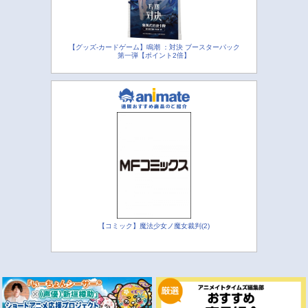
【グッズ-カードゲーム】鳴潮 ：対決 ブースターパック
第一弾【ポイント2倍】
【コミック】魔法少女ノ魔女裁判(2)