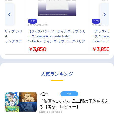
予約
予約
2026/08/29 発売
2026/08/29 発売
ルズ オブ シリ
【グッズ-Tシャツ】テイルズ オブ シリ
【グッズ-Tシ
shirt
ーズ Space A la mode T-shirt
ーズ Space A la
 オブ ファンタジア
Collection テイルズ オブ ヴェスペリア
Collectio
／L
ア-ラタトスク
￥3,850
￥3,850
人気ランキング
1
第
位
映画
『映画ちいかわ』島二郎の正体を考え
る【考察・レビュー】
2026-08-03 12:00