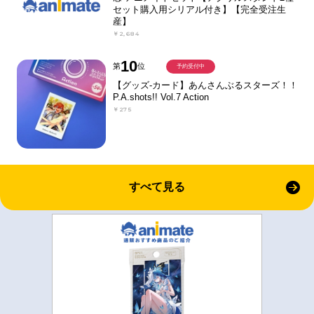
セット購入用シリアル付き】【完全受注生
産】
￥2,684
10
第
位
予約受付中
【グッズ-カード】あんさんぶるスターズ！！
P.A.shots!! Vol.7 Action
￥275
すべて見る