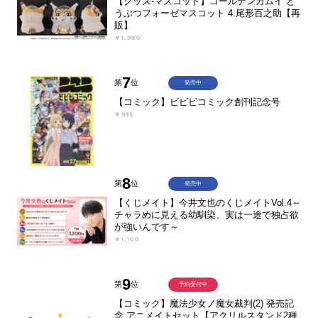
【グッズ-マスコット】ゴールデンカムイ ど
うぶつフォーゼマスコット 4.尾形百之助【再
販】
￥1,980
7
第
位
発売中
【コミック】ビビビコミック創刊記念号
￥935
8
第
位
発売中
【くじメイト】今井文也のくじメイトVol.4～
チャラめに見える幼馴染、実は一途で独占欲
が強いんです～
￥1,100
9
第
位
予約受付中
【コミック】魔法少女ノ魔女裁判(2) 発売記
念 アニメイトセット【アクリルスタンド2種