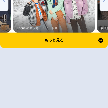
Trignalのキラキラ☆ビートＲ
森久
もっと見る