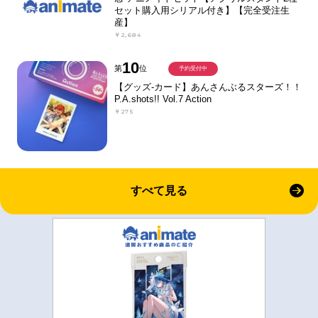
セット購入用シリアル付き】【完全受注生
産】
￥2,684
10
第
位
予約受付中
【グッズ-カード】あんさんぶるスターズ！！
P.A.shots!! Vol.7 Action
￥275
すべて見る