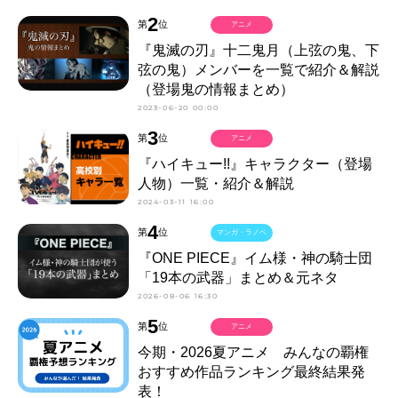
2
第
位
アニメ
『鬼滅の刃』十二鬼月（上弦の鬼、下
弦の鬼）メンバーを一覧で紹介＆解説
（登場鬼の情報まとめ）
2023-06-20 00:00
3
第
位
アニメ
『ハイキュー!!』キャラクター（登場
人物）一覧・紹介＆解説
2024-03-11 16:00
4
第
位
マンガ・ラノベ
『ONE PIECE』イム様・神の騎士団
「19本の武器」まとめ＆元ネタ
2026-08-06 16:30
5
第
位
アニメ
今期・2026夏アニメ みんなの覇権
おすすめ作品ランキング最終結果発
表！