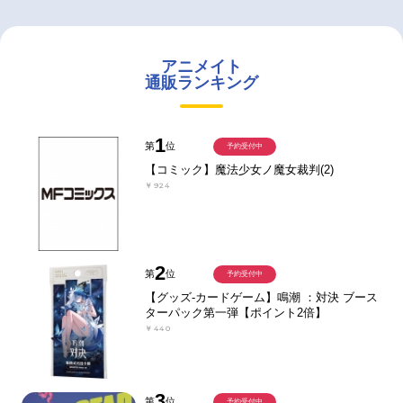
アニメイト
通販ランキング
1
第
位
予約受付中
【コミック】魔法少女ノ魔女裁判(2)
￥924
2
第
位
予約受付中
【グッズ-カードゲーム】鳴潮 ：対決 ブース
ターパック第一弾【ポイント2倍】
￥440
3
第
位
予約受付中