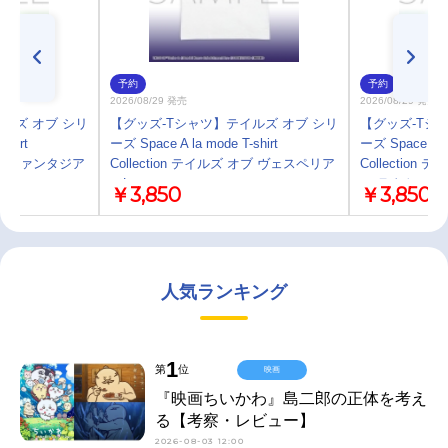
予約
予約
2026/08/29 発売
2026/08/29 発売
ルズ オブ シリ
【グッズ-Tシャツ】テイルズ オブ シリ
【グッズ-Tシ
shirt
ーズ Space A la mode T-shirt
ーズ Space A la
 オブ ファンタジア
Collection テイルズ オブ ヴェスペリア
Collectio
／L
ア-ラタトスク
￥3,850
￥3,850
人気ランキング
1
第
位
映画
『映画ちいかわ』島二郎の正体を考え
る【考察・レビュー】
2026-08-03 12:00