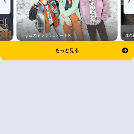
Trignalのキラキラ☆ビートＲ
森久
もっと見る