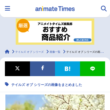
HOME
ランキング
アニメ
声優
ラジオ
みんなの声
グッズ
映画
animateTimes
テイルズ オブ シリーズ
画像一覧
テイルズ オブ シリーズの画像をまとめました
マンガ・ラノベ
ゲーム・アプリ
音楽
コスプレ
テイルズ オブ シリーズの画像をまとめました
2.5次元
配信・Vtuber
トレンド
無料マンガ
最新記事一覧
アニメ記事一覧
声優記事一覧