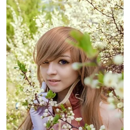
アニメ映画一覧
実写化映画一覧
今期アニメ曜日別一覧
春アニメ
夏アニメ
秋アニメ
冬アニメ
男性声優/女性声優一覧
FOLLOW US