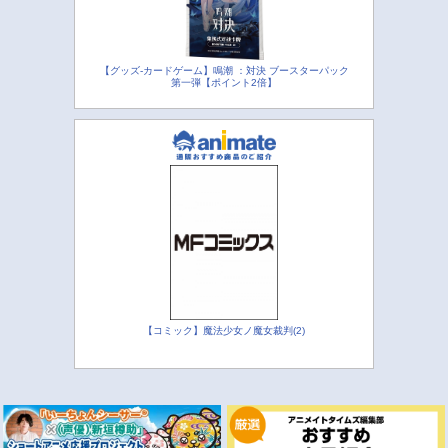
【グッズ-カードゲーム】鳴潮 ：対決 ブースターパック
第一弾【ポイント2倍】
【コミック】魔法少女ノ魔女裁判(2)