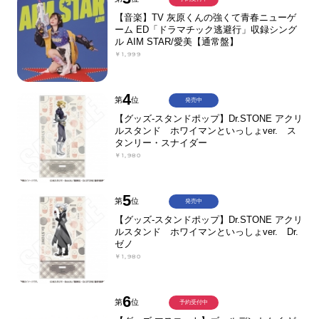
【音楽】TV 灰原くんの強くて青春ニューゲ
ーム ED「ドラマチック逃避行」収録シング
ル AIM STAR/愛美【通常盤】
￥1,999
4
第
位
発売中
【グッズ-スタンドポップ】Dr.STONE アクリ
ルスタンド ホワイマンといっしょver. ス
タンリー・スナイダー
￥1,980
5
第
位
発売中
【グッズ-スタンドポップ】Dr.STONE アクリ
ルスタンド ホワイマンといっしょver. Dr.
ゼノ
￥1,980
6
第
位
予約受付中