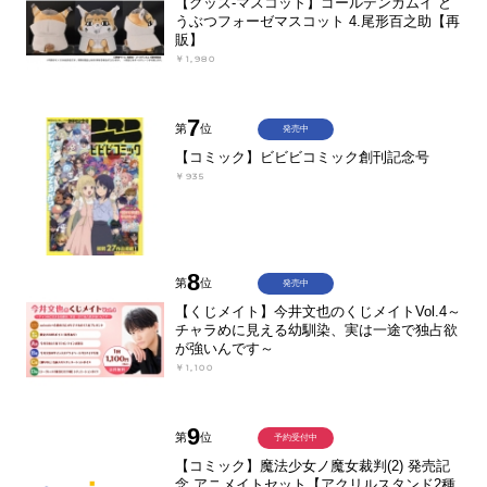
【グッズ-マスコット】ゴールデンカムイ ど
うぶつフォーゼマスコット 4.尾形百之助【再
販】
￥1,980
7
第
位
発売中
【コミック】ビビビコミック創刊記念号
￥935
8
第
位
発売中
【くじメイト】今井文也のくじメイトVol.4～
チャラめに見える幼馴染、実は一途で独占欲
が強いんです～
￥1,100
9
第
位
予約受付中
【コミック】魔法少女ノ魔女裁判(2) 発売記
念 アニメイトセット【アクリルスタンド2種