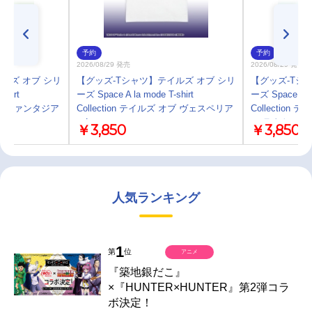
予約
予約
2026/08/29 発売
2026/08/29 発売
ルズ オブ シリ
【グッズ-Tシャツ】テイルズ オブ シリ
【グッズ-Tシ
shirt
ーズ Space A la mode T-shirt
ーズ Space A la
 オブ ファンタジア
Collection テイルズ オブ ヴェスペリア
Collectio
／L
ア-ラタトスク
￥3,850
￥3,850
人気ランキング
1
第
位
アニメ
『築地銀だこ』
×『HUNTER×HUNTER』第2弾コラ
ボ決定！