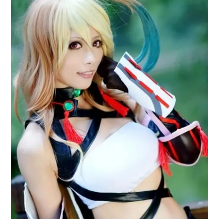
アニメ映画一覧
実写化映画一覧
今期アニメ曜日別一覧
春アニメ
夏アニメ
秋アニメ
冬アニメ
男性声優/女性声優一覧
FOLLOW US