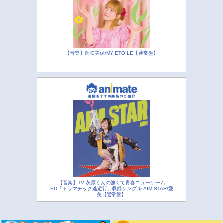
【音楽】岡咲美保/MY ETOILE【通常盤】
【音楽】TV 灰原くんの強くて青春ニューゲーム
ED「ドラマチック逃避行」収録シングル AIM STAR/愛
美【通常盤】