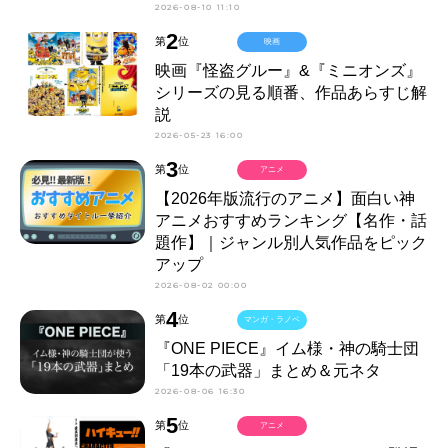
2026-08-10 11:10
2
第
位
映画
映画『怪盗グルー』&『ミニオンズ』
シリーズの見る順番、作品あらすじ解
説
2026-05-23 16:00
3
第
位
アニメ
【2026年版流行のアニメ】面白い神
アニメおすすめランキング【名作・話
題作】｜ジャンル別人気作品をピック
アップ
2026-08-02 00:00
4
第
位
マンガ・ラノベ
『ONE PIECE』イム様・神の騎士団
「19本の武器」まとめ＆元ネタ
2026-08-06 16:30
5
第
位
アニメ