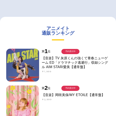
アニメイト
通販ランキング
1
第
位
予約受付中
【音楽】TV 灰原くんの強くて青春ニューゲ
ーム ED「ドラマチック逃避行」収録シング
ル AIM STAR/愛美【通常盤】
￥1,999
2
第
位
予約受付中
【音楽】岡咲美保/MY ETOILE【通常盤】
￥2,999