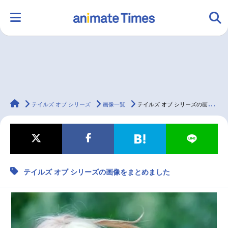
HOME
ランキング
アニメ
声優
animateTimes
ラジオ
みんなの声
グッズ
映画
テイルズ オブ シリーズ
画像一覧
テイルズ オブ シリーズの画像をまとめました
マンガ・ラノベ
ゲーム・アプリ
音楽
コスプレ
テイルズ オブ シリーズの画像をまとめました
2.5次元
配信・Vtuber
トレンド
無料マンガ
最新記事一覧
アニメ記事一覧
声優記事一覧