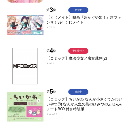
3
第
位
発売中
【くじメイト】映画『超かぐや姫！』超ファ
ンサ！ver. くじメイト
￥770
4
第
位
予約受付中
【コミック】魔法少女ノ魔女裁判(2)
￥924
5
第
位
発売中
【コミック】ちいかわ なんか小さくてかわい
いやつ(8) なんか人魚の島のひみつのふせん&
ノートBOX付き特装版
￥4,400