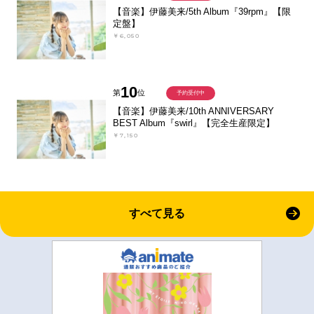
【音楽】伊藤美来/5th Album『39rpm』【限
定盤】
￥6,050
10
第
位
予約受付中
【音楽】伊藤美来/10th ANNIVERSARY
BEST Album『swirl』【完全生産限定】
￥7,150
すべて見る