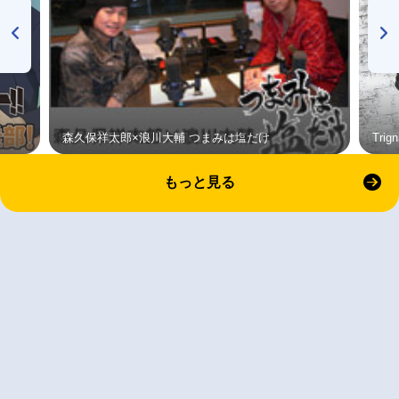
森久保祥太郎×浪川大輔 つまみは塩だけ
Tri
もっと見る