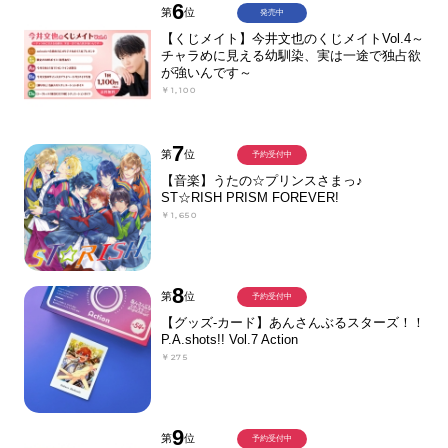
6
第
位
発売中
【くじメイト】今井文也のくじメイトVol.4～
チャラめに見える幼馴染、実は一途で独占欲
が強いんです～
￥1,100
7
第
位
予約受付中
【音楽】うたの☆プリンスさまっ♪
ST☆RISH PRISM FOREVER!
￥1,650
8
第
位
予約受付中
【グッズ-カード】あんさんぶるスターズ！！
P.A.shots!! Vol.7 Action
￥275
9
第
位
予約受付中