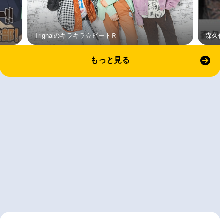
Trignalのキラキラ☆ビートＲ
森久
もっと見る