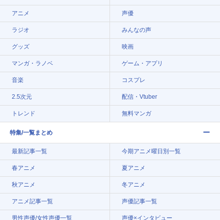
アニメ
声優
ラジオ
みんなの声
グッズ
映画
マンガ・ラノベ
ゲーム・アプリ
音楽
コスプレ
2.5次元
配信・Vtuber
トレンド
無料マンガ
特集/一覧まとめ
最新記事一覧
今期アニメ曜日別一覧
春アニメ
夏アニメ
秋アニメ
冬アニメ
アニメ記事一覧
声優記事一覧
男性声優/女性声優一覧
声優×インタビュー