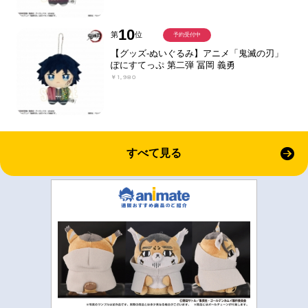
10
第
位
予約受付中
【グッズ-ぬいぐるみ】アニメ「鬼滅の刃」
ぽにすてっぷ 第二弾 冨岡 義勇
￥1,980
すべて見る