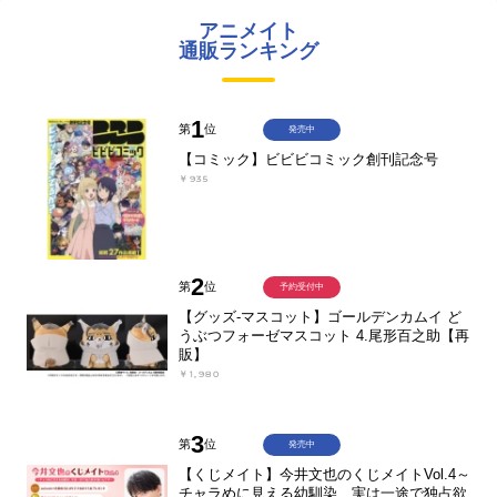
アニメイト
通販ランキング
1
第
位
発売中
【コミック】ビビビコミック創刊記念号
￥935
2
第
位
予約受付中
【グッズ-マスコット】ゴールデンカムイ ど
うぶつフォーゼマスコット 4.尾形百之助【再
販】
￥1,980
3
第
位
発売中
【くじメイト】今井文也のくじメイトVol.4～
チャラめに見える幼馴染、実は一途で独占欲