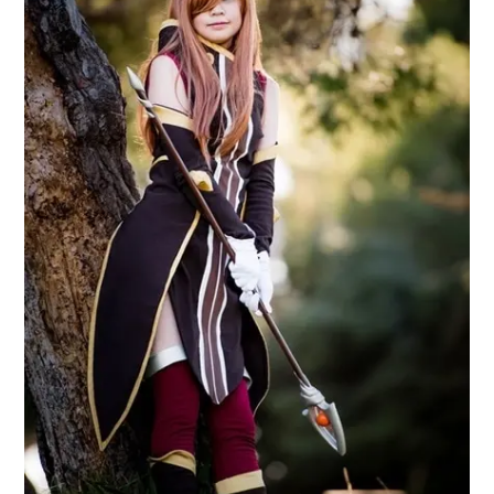
アニメ映画一覧
実写化映画一覧
今期アニメ曜日別一覧
春アニメ
夏アニメ
秋アニメ
冬アニメ
男性声優/女性声優一覧
FOLLOW US