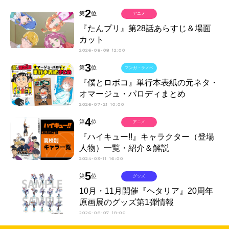
2
第
位
アニメ
『たんプリ』第28話あらすじ＆場面
カット
2026-08-08 12:00
3
第
位
マンガ・ラノベ
『僕とロボコ』単行本表紙の元ネタ・
オマージュ・パロディまとめ
2026-07-21 10:00
4
第
位
アニメ
『ハイキュー!!』キャラクター（登場
人物）一覧・紹介＆解説
2024-03-11 16:00
5
第
位
グッズ
10月・11月開催『ヘタリア』20周年
原画展のグッズ第1弾情報
2026-08-07 18:00