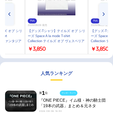
予約
予約
2026/08/29 発売
2026/08/29 発売
ルズ オブ シリ
【グッズ-Tシャツ】テイルズ オブ シリ
【グッズ-Tシ
shirt
ーズ Space A la mode T-shirt
ーズ Space A la
 オブ ファンタジア
Collection テイルズ オブ ヴェスペリア
Collectio
／L
ア-ラタトスク
￥3,850
￥3,850
人気ランキング
1
第
位
マンガ・ラノベ
『ONE PIECE』イム様・神の騎士団
「19本の武器」まとめ＆元ネタ
2026-08-06 16:30