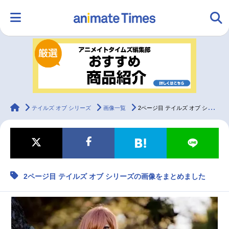
HOME
ランキング
アニメ
声優
ラジオ
みんなの声
グッズ
映画
animateTimes
テイルズ オブ シリーズ
画像一覧
2ページ目 テイルズ オブ シリーズの画像をまとめました
マンガ・ラノベ
ゲーム・アプリ
音楽
コスプレ
2ページ目 テイルズ オブ シリーズの画像をまとめました
2.5次元
配信・Vtuber
トレンド
無料マンガ
最新記事一覧
アニメ記事一覧
声優記事一覧