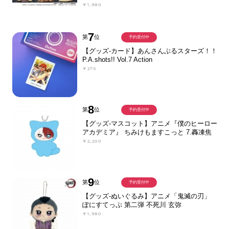
￥1,980
7
第
位
予約受付中
【グッズ-カード】あんさんぶるスターズ！！
P.A.shots!! Vol.7 Action
￥275
8
第
位
予約受付中
【グッズ-マスコット】アニメ『僕のヒーロー
アカデミア』 ちみけもますこっと 7.轟凍焦
￥2,200
9
第
位
予約受付中
【グッズ-ぬいぐるみ】アニメ「鬼滅の刃」
ぽにすてっぷ 第二弾 不死川 玄弥
￥1,980