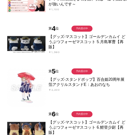
が強いんです～
￥1,100
4
第
位
予約受付中
【グッズ-マスコット】ゴールデンカムイ ど
うぶつフォーゼマスコット 5.月島軍曹【再
販】
￥1,980
5
第
位
予約受付中
【グッズ-スタンドポップ】百合姫20周年展
箔アクリルスタンドE：あおのなち
￥2,200
6
第
位
予約受付中
【グッズ-マスコット】ゴールデンカムイ ど
うぶつフォーゼマスコット 6.鯉登少尉【再
販】