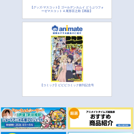
【グッズ-マスコット】ゴールデンカムイ どうぶつフォ
ーゼマスコット 4.尾形百之助【再販】
【コミック】ビビビコミック創刊記念号